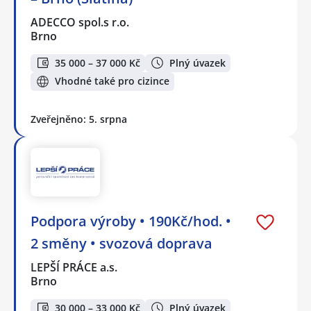
ADECCO spol.s r.o.
Brno
35 000 – 37 000 Kč
Plný úvazek
Vhodné také pro cizince
Zveřejněno: 5. srpna
Podpora výroby • 190Kč/hod. •
2 směny • svozová doprava
LEPŠÍ PRÁCE a.s.
Brno
30 000 – 33 000 Kč
Plný úvazek