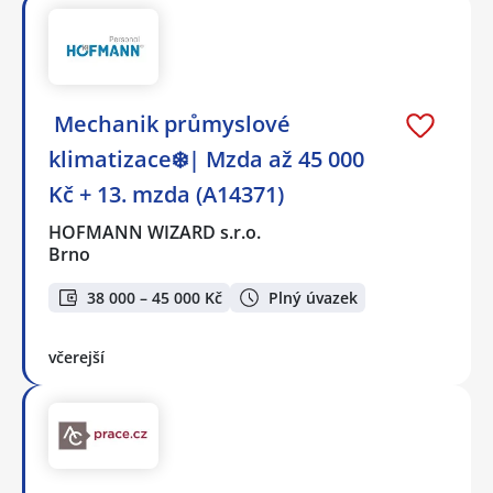
️ Mechanik průmyslové
klimatizace❄️| Mzda až 45 000
Kč + 13. mzda (A14371)
HOFMANN WIZARD s.r.o.
Brno
38 000 – 45 000 Kč
Plný úvazek
včerejší