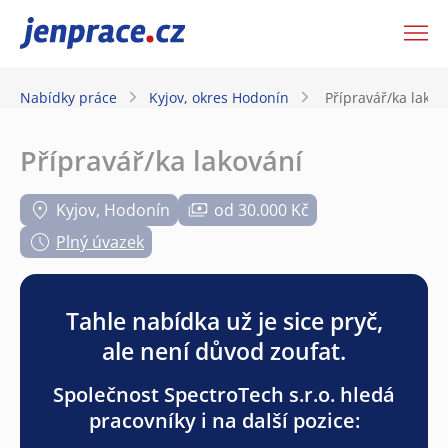
JenPráce.cz
Nabídky práce
Kyjov, okres Hodonín
Přípravář/ka lakov
Přípravář/ka lakování
Kyjov, Hodonín
od 30.000 Kč
Plný úvazek
Tahle nabídka už je sice pryč,
ale není důvod zoufat.
Společnost SpectroTech s.r.o. hledá
pracovníky i na další pozice: