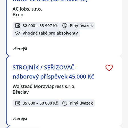
AC Jobs, s.r.o.
Brno
32 000 – 33 997 Kč
Plný úvazek
Vhodné také pro absolventy
včerejší
STROJNÍK / SEŘIZOVAČ -
náborový příspěvek 45.000 Kč
Walstead Moraviapress s.r.o.
Břeclav
35 000 – 50 000 Kč
Plný úvazek
včerejší