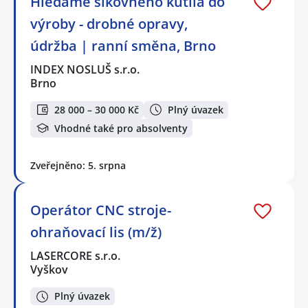
Hledáme šikovného kutila do
výroby - drobné opravy,
údržba | ranní směna, Brno
INDEX NOSLUŠ s.r.o.
Brno
28 000 – 30 000 Kč
Plný úvazek
Vhodné také pro absolventy
Zveřejněno: 5. srpna
Operátor CNC stroje-
ohraňovací lis (m/ž)
LASERCORE s.r.o.
Vyškov
Plný úvazek