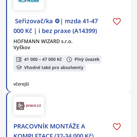
️ Seřizovač/ka ⚙️| mzda 41-47
000 Kč | i bez praxe (A14399)
HOFMANN WIZARD s.r.o.
Vyškov
41 000 – 47 000 Kč
Plný úvazek
Vhodné také pro absolventy
včerejší
PRACOVNÍK MONTÁŽE A
KOMPLETACE (32-34.000 Kč)