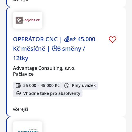
OPERÁTOR CNC | 💰až 45.000
Kč měsíčně | 🕒3 směny /
12tky
Advantage Consulting, s.r.o.
Pačlavice
35 000 – 45 000 Kč
Plný úvazek
Vhodné také pro absolventy
včerejší