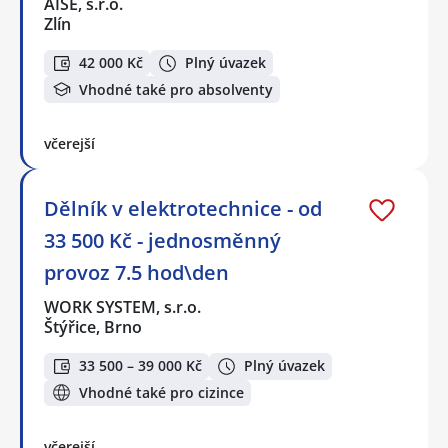
AISE, s.r.o.
Zlín
42 000 Kč
Plný úvazek
Vhodné také pro absolventy
včerejší
Dělník v elektrotechnice - od
33 500 Kč - jednosměnný
provoz 7.5 hod\den
WORK SYSTEM, s.r.o.
Štýřice, Brno
33 500 – 39 000 Kč
Plný úvazek
Vhodné také pro cizince
včerejší