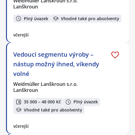
Weidmüller Lanškroun s.r.o.
Lanškroun
Plný úvazek
Vhodné také pro absolventy
včerejší
Vedoucí segmentu výroby –
nástup možný ihned, víkendy
volné
Weidmüller Lanškroun s.r.o.
Lanškroun
35 000 – 48 000 Kč
Plný úvazek
Vhodné také pro absolventy
včerejší