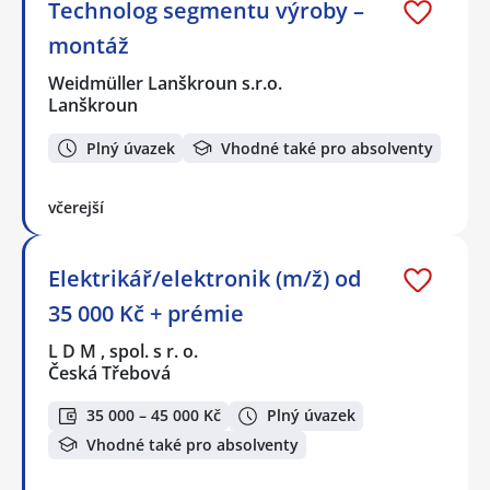
Technolog segmentu výroby –
montáž
Weidmüller Lanškroun s.r.o.
Lanškroun
Plný úvazek
Vhodné také pro absolventy
včerejší
Elektrikář/elektronik (m/ž) od
35 000 Kč + prémie
L D M , spol. s r. o.
Česká Třebová
35 000 – 45 000 Kč
Plný úvazek
Vhodné také pro absolventy