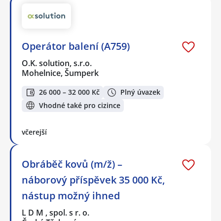
Operátor balení (A759)
O.K. solution, s.r.o.
Mohelnice, Šumperk
26 000 – 32 000 Kč
Plný úvazek
Vhodné také pro cizince
včerejší
Obráběč kovů (m/ž) –
náborový příspěvek 35 000 Kč,
nástup možný ihned
L D M , spol. s r. o.