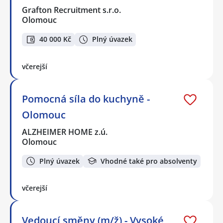
Grafton Recruitment s.r.o.
Olomouc
40 000 Kč
Plný úvazek
včerejší
Pomocná síla do kuchyně -
Olomouc
ALZHEIMER HOME z.ú.
Olomouc
Plný úvazek
Vhodné také pro absolventy
včerejší
Vedoucí směny (m/ž) - Vysoké