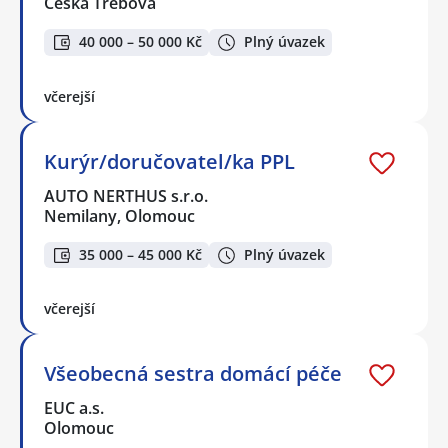
Česká Třebová
40 000 – 50 000 Kč
Plný úvazek
včerejší
Kurýr/doručovatel/ka PPL
AUTO NERTHUS s.r.o.
Nemilany, Olomouc
35 000 – 45 000 Kč
Plný úvazek
včerejší
Všeobecná sestra domácí péče
EUC a.s.
Olomouc