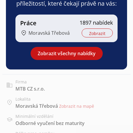
příležitostí, které čekají právě na vás:
Práce
1897 nabídek
Moravská Třebová
Zobrazit
Zobrazit všechny nabídky
Firma
MTB CZ s.r.o.
Lokalita
Moravská Třebová
Zobrazit na mapě
Minimální vzdělání
Odborné vyučení bez maturity