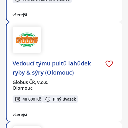
včerejší
Vedoucí týmu pultů lahůdek -
ryby & sýry (Olomouc)
Globus ČR, v.o.s.
Olomouc
48 000 Kč
Plný úvazek
včerejší