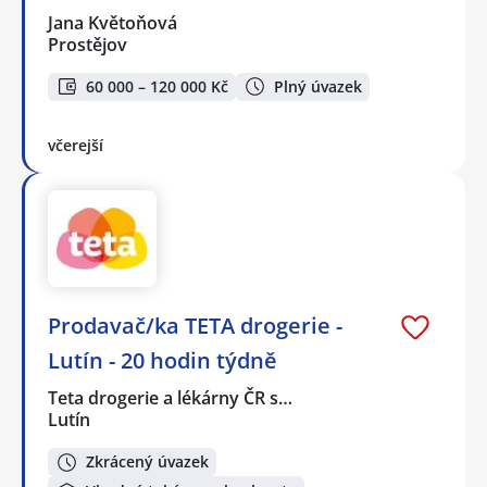
Jana Květoňová
Prostějov
60 000 – 120 000 Kč
Plný úvazek
včerejší
Prodavač/ka TETA drogerie -
Lutín - 20 hodin týdně
Teta drogerie a lékárny ČR s…
Lutín
Zkrácený úvazek