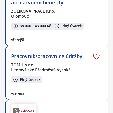
atraktivními benefity
ŽOLÍKOVÁ PRÁCE s.r.o.
Olomouc
38 000 – 43 000 Kč
Plný úvazek
včerejší
Pracovník/pracovnice údržby
TOMIL s.r.o.
Litomyšlské Předměstí, Vysoké…
Plný úvazek
včerejší