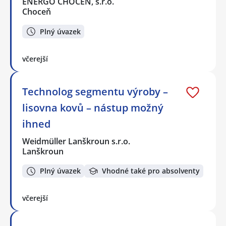
ENERGO CHOCEŇ, s.r.o.
Choceň
Plný úvazek
včerejší
Technolog segmentu výroby –
lisovna kovů – nástup možný
ihned
Weidmüller Lanškroun s.r.o.
Lanškroun
Plný úvazek
Vhodné také pro absolventy
včerejší