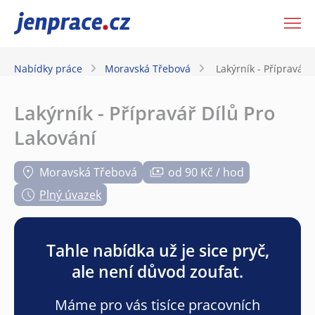
JenPráce.cz
Nabídky práce
Moravská Třebová
Lakýrník - Přípravář 
Lakýrník - Přípravář Dílů Pro
Lakování
Moravská Třebová
od 90 Kč / hod
Plný úvazek
Tahle nabídka už je sice pryč,
ale není důvod zoufat.
Máme pro vás tisíce pracovních