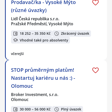
Prodavač/ka - Vysoké Mýto
(různé úvazky)
Lidl Česká republika s.r.o.
Pražské Předměstí, Vysoké Mýto
18 252 – 35 350 Kč
Zkrácený úvazek
Vhodné také pro absolventy
včerejší
STOP průměrným platům!
Nastartuj kariéru u nás :) -
Olomouc
Broker Investment, s.r.o.
Olomouc
30 000 – 56 000 Kč
Plný úvazek