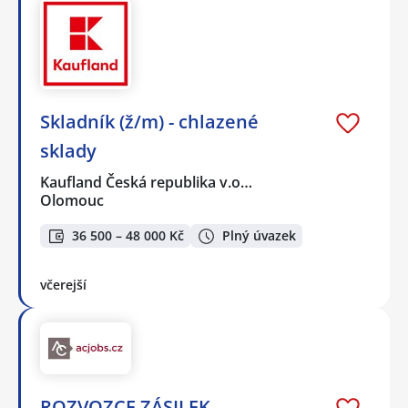
Skladník (ž/m) - chlazené
sklady
Kaufland Česká republika v.o…
Olomouc
36 500 – 48 000 Kč
Plný úvazek
včerejší
ROZVOZCE ZÁSILEK -