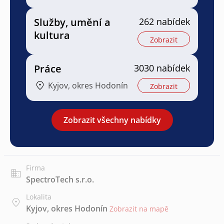
Služby, umění a
262 nabídek
kultura
Zobrazit
Práce
3030 nabídek
Kyjov, okres Hodonín
Zobrazit
Zobrazit všechny nabídky
Firma
SpectroTech s.r.o.
Lokalita
Kyjov, okres Hodonín
Zobrazit na mapě