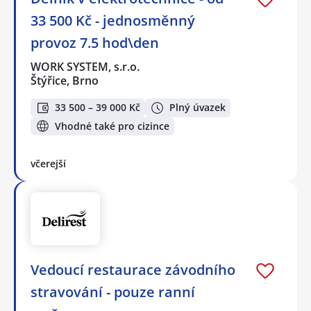
33 500 Kč - jednosměnný
provoz 7.5 hod\den
WORK SYSTEM, s.r.o.
Štýřice, Brno
33 500 – 39 000 Kč
Plný úvazek
Vhodné také pro cizince
včerejší
Vedoucí restaurace závodního
stravování - pouze ranní