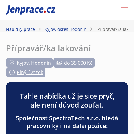
JenPráce.cz
Nabídky práce
Kyjov, okres Hodonín
Přípravář/ka lakov
Přípravář/ka lakování
Kyjov, Hodonín
do 35.000 Kč
Plný úvazek
Tahle nabídka už je sice pryč,
ale není důvod zoufat.
Společnost SpectroTech s.r.o. hledá
pracovníky i na další pozice: