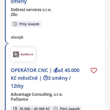
směny
Delirest services s.r.o.
Zlín
Plný úvazek
včerejší
OPERÁTOR CNC | 💰až 45.000
Kč měsíčně | 🕒3 směny /
12tky
Advantage Consulting, s.r.o.
Pačlavice
35 000 – 45 000 Kč
Plný úvazek