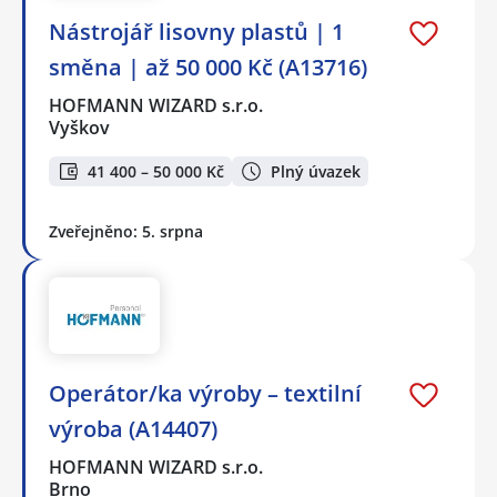
Nástrojář lisovny plastů | 1
směna | až 50 000 Kč (A13716)
HOFMANN WIZARD s.r.o.
Vyškov
41 400 – 50 000 Kč
Plný úvazek
Zveřejněno: 5. srpna
Operátor/ka výroby – textilní
výroba (A14407)
HOFMANN WIZARD s.r.o.
Brno