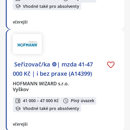
Vhodné také pro absolventy
včerejší
️ Seřizovač/ka ⚙️| mzda 41-47
000 Kč | i bez praxe (A14399)
HOFMANN WIZARD s.r.o.
Vyškov
41 000 – 47 000 Kč
Plný úvazek
Vhodné také pro absolventy
včerejší