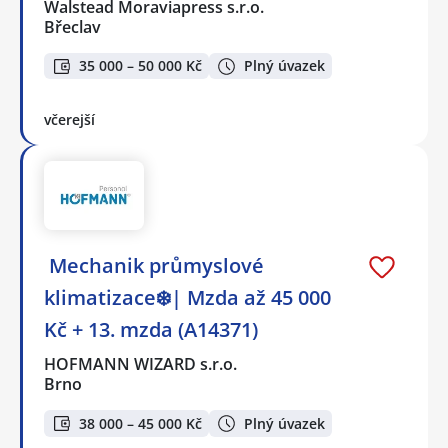
Walstead Moraviapress s.r.o.
Břeclav
35 000 – 50 000 Kč
Plný úvazek
včerejší
️ Mechanik průmyslové
klimatizace❄️| Mzda až 45 000
Kč + 13. mzda (A14371)
HOFMANN WIZARD s.r.o.
Brno
38 000 – 45 000 Kč
Plný úvazek