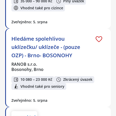
35 000 – 90 000 Kč
Plný úvazek
Vhodné také pro cizince
Zveřejněno: 5. srpna
Hledáme spolehlivou
uklízečku/ uklízeče - (pouze
OZP) - Brno- BOSONOHY
RANOB s.r.o.
Bosonohy, Brno
10 080 – 23 000 Kč
Zkrácený úvazek
Vhodné také pro seniory
Zveřejněno: 5. srpna