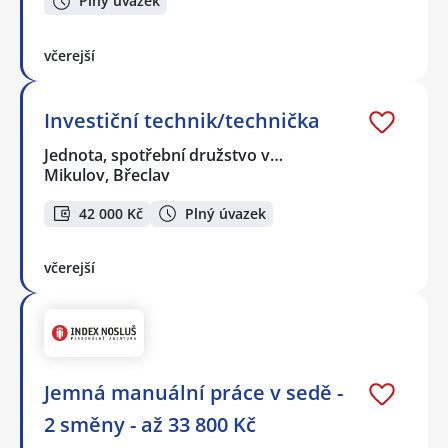
Plný úvazek
včerejší
Investiční technik/technička
Jednota, spotřební družstvo v…
Mikulov, Břeclav
42 000 Kč
Plný úvazek
včerejší
Jemná manuální práce v sedě -
2 směny - až 33 800 Kč