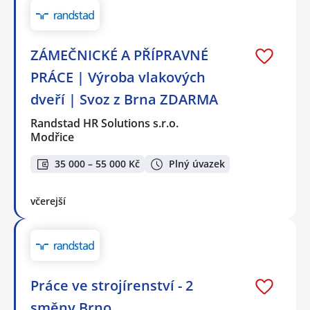
ZÁMEČNICKÉ A PŘÍPRAVNÉ
PRÁCE | Výroba vlakových
dveří | Svoz z Brna ZDARMA
Randstad HR Solutions s.r.o.
Modřice
35 000 – 55 000 Kč
Plný úvazek
včerejší
Práce ve strojírenství - 2
směny Brno