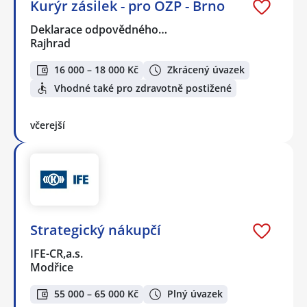
Kurýr zásilek - pro OZP - Brno
Deklarace odpovědného…
Rajhrad
16 000 – 18 000 Kč
Zkrácený úvazek
Vhodné také pro zdravotně postižené
včerejší
Strategický nákupčí
IFE-CR,a.s.
Modřice
55 000 – 65 000 Kč
Plný úvazek