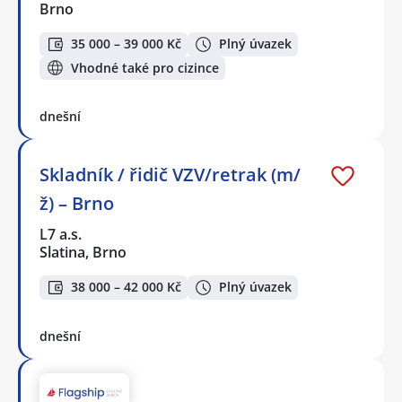
Brno
35 000 – 39 000 Kč
Plný úvazek
Vhodné také pro cizince
dnešní
Skladník / řidič VZV/retrak (m/
ž) – Brno
L7 a.s.
Slatina, Brno
38 000 – 42 000 Kč
Plný úvazek
dnešní