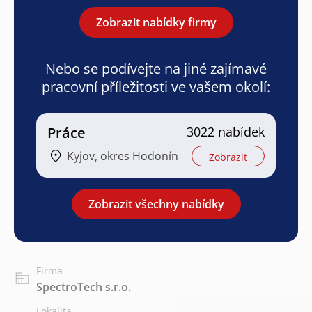
Zobrazit nabídky firmy
Nebo se podívejte na jiné zajímavé
pracovní příležitosti ve vašem okolí:
Práce
3022 nabídek
Kyjov, okres Hodonín
Zobrazit
Zobrazit všechny nabídky
Firma
SpectroTech s.r.o.
Lokalita