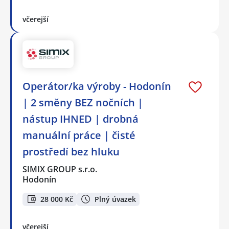
včerejší
Operátor/ka výroby - Hodonín
| 2 směny BEZ nočních |
nástup IHNED | drobná
manuální práce | čisté
prostředí bez hluku
SIMIX GROUP s.r.o.
Hodonín
28 000 Kč
Plný úvazek
včerejší