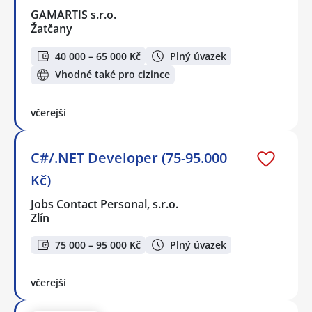
GAMARTIS s.r.o.
Žatčany
40 000 – 65 000 Kč
Plný úvazek
Vhodné také pro cizince
včerejší
C#/.NET Developer (75-95.000
Kč)
Jobs Contact Personal, s.r.o.
Zlín
75 000 – 95 000 Kč
Plný úvazek
včerejší