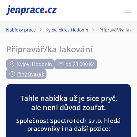
JenPráce.cz
Nabídky práce
Kyjov, okres Hodonín
Přípravář/ka lakov
Přípravář/ka lakování
Kyjov, Hodonín
od 23.000 Kč
Plný úvazek
Tahle nabídka už je sice pryč,
ale není důvod zoufat.
Společnost SpectroTech s.r.o. hledá
pracovníky i na další pozice: