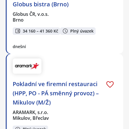
Globus bistra (Brno)
Globus ČR, v.o.s.
Brno
34 160 – 41 360 Kč
Plný úvazek
dnešní
Pokladní ve firemní restauraci
(HPP, PO - PÁ směnný provoz) –
Mikulov (M/Ž)
ARAMARK, s.r.o.
Mikulov, Břeclav