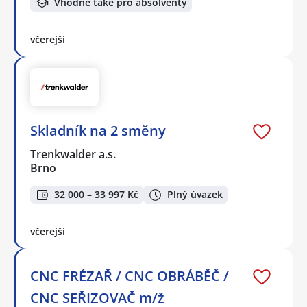
Vhodné také pro absolventy
včerejší
Skladník na 2 směny
Trenkwalder a.s.
Brno
32 000 – 33 997 Kč
Plný úvazek
včerejší
CNC FRÉZAŘ / CNC OBRÁBĚČ /
CNC SEŘIZOVAČ m/ž