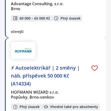
Advantage Consulting, s.r.o.
Brno
60 000 – 65 000 Kč
Plný úvazek
včerejší
⚡ Autoelektrikář | 2 směny |
náb. příspěvek 50 000 Kč
(A14334)
HOFMANN WIZARD s.r.o.
Popůvky, Brno-venkov
Plný úvazek
Vhodné také pro absolventy