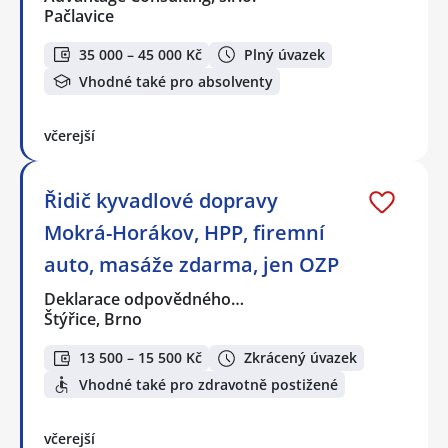
Pačlavice
35 000 – 45 000 Kč
Plný úvazek
Vhodné také pro absolventy
včerejší
Řidič kyvadlové dopravy
Mokrá-Horákov, HPP, firemní
auto, masáže zdarma, jen OZP
Deklarace odpovědného…
Štýřice, Brno
13 500 – 15 500 Kč
Zkrácený úvazek
Vhodné také pro zdravotně postižené
včerejší