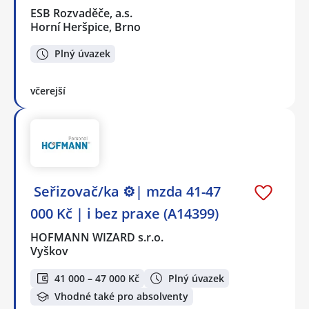
ESB Rozvaděče, a.s.
Horní Heršpice, Brno
Plný úvazek
včerejší
️ Seřizovač/ka ⚙️| mzda 41-47
000 Kč | i bez praxe (A14399)
HOFMANN WIZARD s.r.o.
Vyškov
41 000 – 47 000 Kč
Plný úvazek
Vhodné také pro absolventy