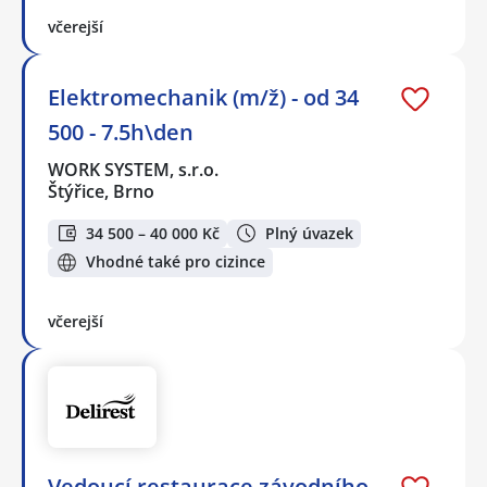
včerejší
Elektromechanik (m/ž) - od 34
500 - 7.5h\den
WORK SYSTEM, s.r.o.
Štýřice, Brno
34 500 – 40 000 Kč
Plný úvazek
Vhodné také pro cizince
včerejší
Vedoucí restaurace závodního