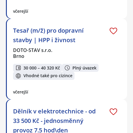
včerejší
Tesař (m/ž) pro dopravní
stavby | HPP i živnost
DOTO-STAV s.r.o.
Brno
30 000 – 40 320 Kč
Plný úvazek
Vhodné také pro cizince
včerejší
Dělník v elektrotechnice - od
33 500 Kč - jednosměnný
provoz 7.5 hod\den