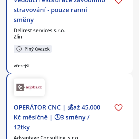
stravování - pouze ranní
směny
Delirest services s.r.o.
Zlín
Plný úvazek
včerejší
OPERÁTOR CNC | 💰až 45.000
Kč měsíčně | 🕒3 směny /
12tky
Advantage Consulting, s.r.o.