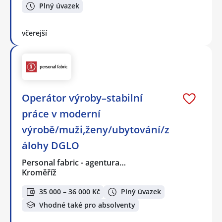
Plný úvazek
včerejší
Operátor výroby–stabilní
práce v moderní
výrobě/muži,ženy/ubytování/z
álohy DGLO
Personal fabric - agentura…
Kroměříž
35 000 – 36 000 Kč
Plný úvazek
Vhodné také pro absolventy