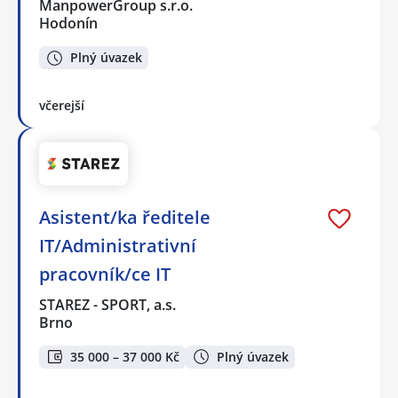
ManpowerGroup s.r.o.
Hodonín
Plný úvazek
včerejší
Asistent/ka ředitele
IT/Administrativní
pracovník/ce IT
STAREZ - SPORT, a.s.
Brno
35 000 – 37 000 Kč
Plný úvazek