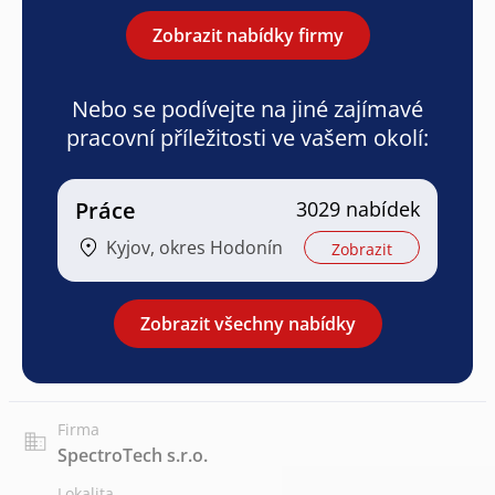
Zobrazit nabídky firmy
Nebo se podívejte na jiné zajímavé
pracovní příležitosti ve vašem okolí:
Práce
3029 nabídek
Kyjov, okres Hodonín
Zobrazit
Zobrazit všechny nabídky
Firma
SpectroTech s.r.o.
Lokalita