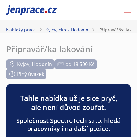
JenPráce.cz
Nabídky práce
Kyjov, okres Hodonín
Přípravář/ka lakov
Přípravář/ka lakování
Kyjov, Hodonín
od 18.500 Kč
Plný úvazek
Tahle nabídka už je sice pryč,
ale není důvod zoufat.
Společnost SpectroTech s.r.o. hledá
pracovníky i na další pozice: