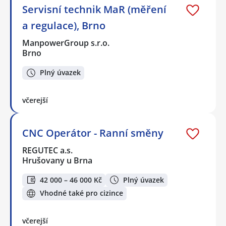
Servisní technik MaR (měření
a regulace), Brno
ManpowerGroup s.r.o.
Brno
Plný úvazek
včerejší
CNC Operátor - Ranní směny
REGUTEC a.s.
Hrušovany u Brna
42 000 – 46 000 Kč
Plný úvazek
Vhodné také pro cizince
včerejší