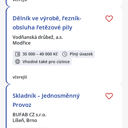
Dělník ve výrobě, řezník-
obsluha řetězové pily
Vodňanská drůbež, a.s.
Modřice
35 000 – 40 000 Kč
Plný úvazek
Vhodné také pro cizince
včerejší
Skladník – Jednosměnný
Provoz
BUFAB CZ s.r.o.
Líšeň, Brno