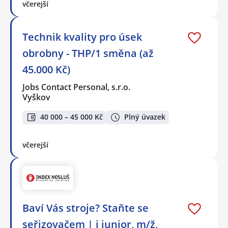
včerejší
Technik kvality pro úsek
obrobny - THP/1 směna (až
45.000 Kč)
Jobs Contact Personal, s.r.o.
Vyškov
40 000 – 45 000 Kč
Plný úvazek
včerejší
Baví Vás stroje? Staňte se
seřizovačem | i junior, m/ž,