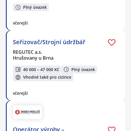
Plný úvazek
včerejší
Seřizovač/Strojní údržbář
REGUTEC a.s.
Hrušovany u Brna
40 000 – 47 000 Kč
Plný úvazek
Vhodné také pro cizince
včerejší
Operátor výroby –