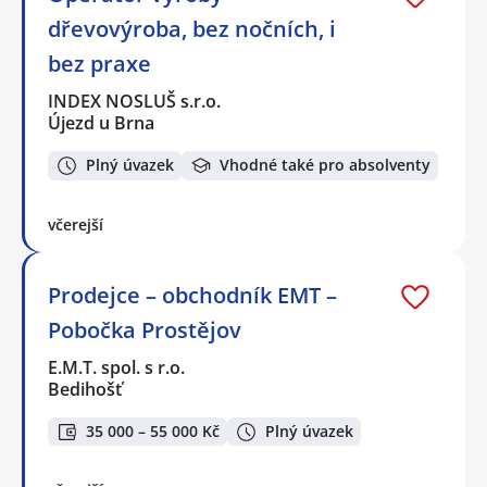
dřevovýroba, bez nočních, i
bez praxe
INDEX NOSLUŠ s.r.o.
Újezd u Brna
Plný úvazek
Vhodné také pro absolventy
včerejší
Prodejce – obchodník EMT –
Pobočka Prostějov
E.M.T. spol. s r.o.
Bedihošť
35 000 – 55 000 Kč
Plný úvazek