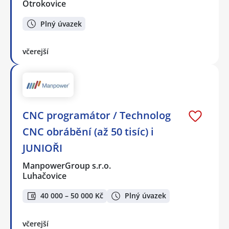
Otrokovice
Plný úvazek
včerejší
CNC programátor / Technolog
CNC obrábění (až 50 tisíc) i
JUNIOŘI
ManpowerGroup s.r.o.
Luhačovice
40 000 – 50 000 Kč
Plný úvazek
včerejší