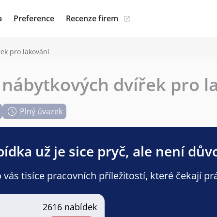
a
Preference
Recenze firem
ek pro lakování
 nábytkových dvířek pro l
Plný úvazek
ídka už je sice pryč, ale není dův
ás tisíce pracovních příležitostí, které čekají pr
2616 nabídek