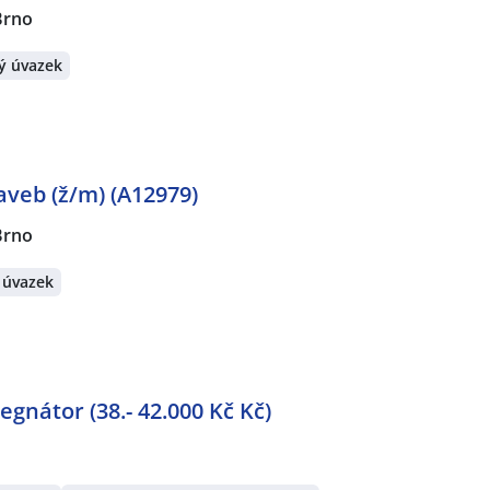
Brno
ý úvazek
veb (ž/m) (A12979)
Brno
 úvazek
gnátor (38.- 42.000 Kč Kč)