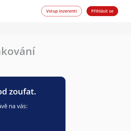
Vstup inzerenti
Přihlásit se
akování
od zoufat.
ávě na vás: