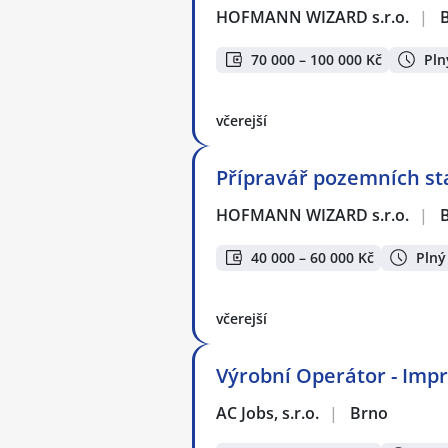
HOFMANN WIZARD s.r.o.
|
70 000 – 100 000 Kč
Pln
včerejší
Přípravář pozemních sta
HOFMANN WIZARD s.r.o.
|
40 000 – 60 000 Kč
Plný
včerejší
Výrobní Operátor - Impre
AC Jobs, s.r.o.
|
Brno