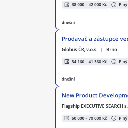
38 000 – 42 000 Kč
Plný
dnešní
Prodavač a zástupce ve
Globus ČR, v.o.s.
|
Brno
34 160 – 41 360 Kč
Plný
dnešní
New Product Developmen
Flagship EXECUTIVE SEARCH s.
50 000 – 70 000 Kč
Plný