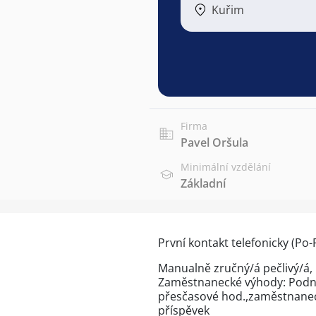
Kuřim
Firma
Pavel Oršula
Minimální vzdělání
Základní
První kontakt telefonicky (Po
Manualně zručný/á pečlivý/á,
Zaměstnanecké výhody: Podni
přesčasové hod.,zaměstnaneck
příspěvek