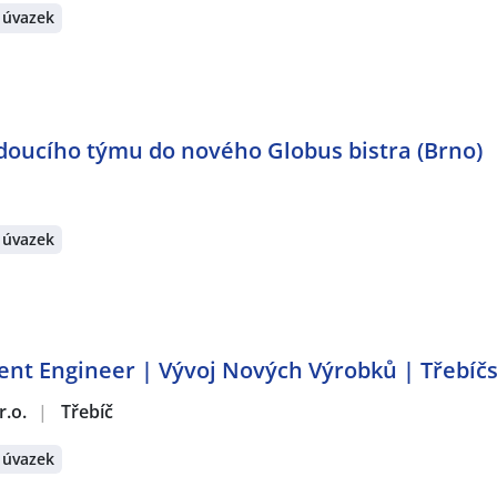
 úvazek
doucího týmu do nového Globus bistra (Brno)
 úvazek
t Engineer | Vývoj Nových Výrobků | Třebíč
r.o.
|
Třebíč
 úvazek