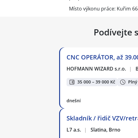
Místo výkonu práce: Kuřim 66
Podívejte 
CNC OPERÁTOR, až 39.00
HOFMANN WIZARD s.r.o.
|
35 000 – 39 000 Kč
Plný
dnešní
Skladník / řidič VZV/ret
L7 a.s.
|
Slatina, Brno