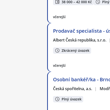
38 000 – 42 000 Kč
Plný
včerejší
Prodavač specialista - ú
Albert Česká republika, s.r.o.
Zkrácený úvazek
včerejší
Osobní bankéř/ka - Brn
Česká spořitelna, a.s.
|
Modř
Plný úvazek