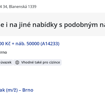
4 34, Blanenská 1339
se i na jiné nabídky s podobným 
0 Kč + náb. 50000 (A14233)
Brno
 úvazek
Vhodné také pro cizince
rak (m/ž) – Brno