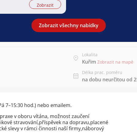
Zobrazit
Zobrazit všechny nabídky
Lokalita
Kuřim
Zobrazit na mapě
Délka prac. poměru
na dobu neurčitou od 25
-Pá 7–15:30 hod.) nebo emailem.
 praxe v oboru vítána, možnost zaučení
kové stravování,příspěvek na dopravu,placené
é slevy v rámci činnosti naší firmy,náborový