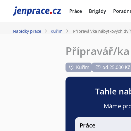
JenPráce.cz
Práce
Brigády
Poradn
Nabídky práce
Kuřim
Přípravář/ka nábytkových dvíř
Přípravář/ka
Kuřim
od 25.000 Kč
Tahle nab
Máme pro v
Práce