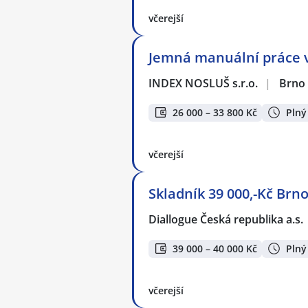
včerejší
Jemná manuální práce v 
INDEX NOSLUŠ s.r.o.
|
Brno
26 000 – 33 800 Kč
Plný
včerejší
Skladník 39 000,-Kč Brno
Diallogue Česká republika a.s.
39 000 – 40 000 Kč
Plný
včerejší