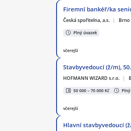
Firemní bankéř/ka senio
Česká spořitelna, a.s.
|
Brno
Plný úvazek
včerejší
Stavbyvedoucí (ž/m), 50.
HOFMANN WIZARD s.r.o.
|
50 000 – 70 000 Kč
Plný
včerejší
Hlavní stavbyvedoucí (ž/