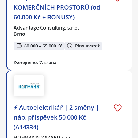
KOMERČNÍCH PROSTORŮ (od
60.000 Kč + BONUSY)
Advantage Consulting, s.r.o.
Brno
60 000 – 65 000 Kč
Plný úvazek
Zveřejněno: 7. srpna
⚡ Autoelektrikář | 2 směny |
náb. příspěvek 50 000 Kč
(A14334)
HOFMANN WIZARD s.r.o.