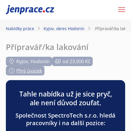
JenPráce.cz
Nabídky práce
Kyjov, okres Hodonín
Přípravář/ka lakov
Přípravář/ka lakování
Kyjov, Hodonín
od 23.000 Kč
Plný úvazek
Tahle nabídka už je sice pryč,
ale není důvod zoufat.
Společnost SpectroTech s.r.o. hledá
pracovníky i na další pozice: