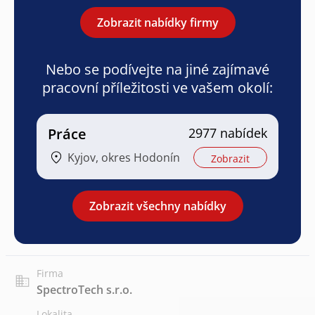
Zobrazit nabídky firmy
Nebo se podívejte na jiné zajímavé
pracovní příležitosti ve vašem okolí:
Práce
2977 nabídek
Kyjov, okres Hodonín
Zobrazit
Zobrazit všechny nabídky
Firma
SpectroTech s.r.o.
Lokalita