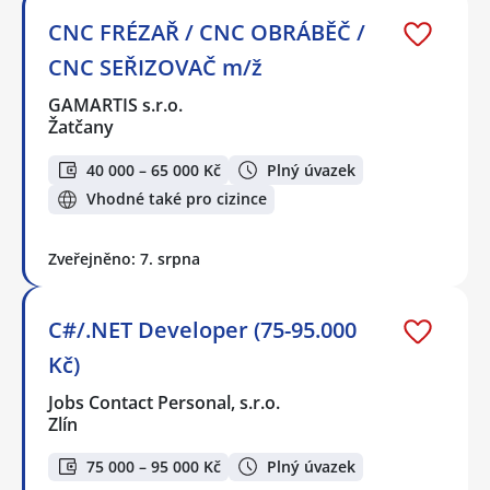
CNC FRÉZAŘ / CNC OBRÁBĚČ /
CNC SEŘIZOVAČ m/ž
GAMARTIS s.r.o.
Žatčany
40 000 – 65 000 Kč
Plný úvazek
Vhodné také pro cizince
Zveřejněno: 7. srpna
C#/.NET Developer (75-95.000
Kč)
Jobs Contact Personal, s.r.o.
Zlín
75 000 – 95 000 Kč
Plný úvazek