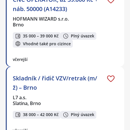
náb. 50000 (A14233)
HOFMANN WIZARD s.r.o.
Brno
35 000 – 39 000 Kč
Plný úvazek
Vhodné také pro cizince
včerejší
Skladník / řidič VZV/retrak (m/
ž) – Brno
L7 a.s.
Slatina, Brno
38 000 – 42 000 Kč
Plný úvazek