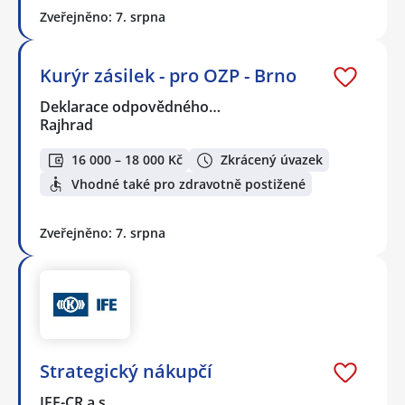
Zveřejněno: 7. srpna
Kurýr zásilek - pro OZP - Brno
Deklarace odpovědného…
Rajhrad
16 000 – 18 000 Kč
Zkrácený úvazek
Vhodné také pro zdravotně postižené
Zveřejněno: 7. srpna
Strategický nákupčí
IFE-CR,a.s.