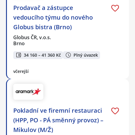
Prodavač a zástupce
vedoucího týmu do nového
Globus bistra (Brno)
Globus ČR, v.o.s.
Brno
34 160 – 41 360 Kč
Plný úvazek
včerejší
Pokladní ve firemní restauraci
(HPP, PO - PÁ směnný provoz) –
Mikulov (M/Ž)