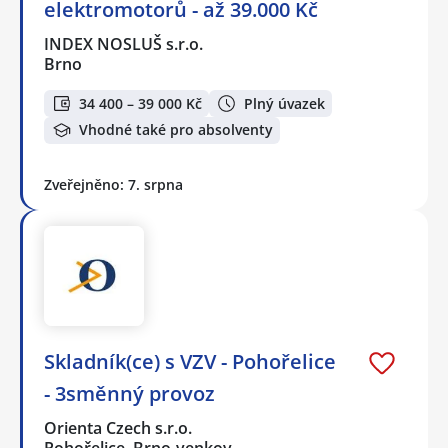
elektromotorů - až 39.000 Kč
INDEX NOSLUŠ s.r.o.
Brno
34 400 – 39 000 Kč
Plný úvazek
Vhodné také pro absolventy
Zveřejněno: 7. srpna
Skladník(ce) s VZV - Pohořelice
- 3směnný provoz
Orienta Czech s.r.o.
Pohořelice, Brno-venkov