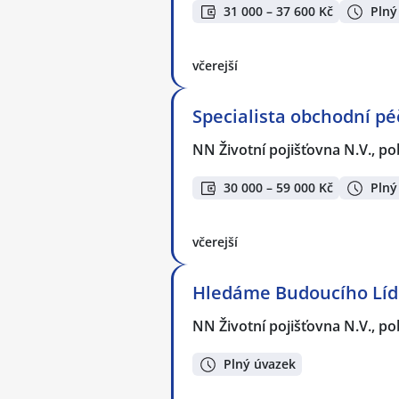
31 000 – 37 600 Kč
Plný
včerejší
Specialista obchodní pé
NN Životní pojišťovna N.V., p
30 000 – 59 000 Kč
Plný
včerejší
Hledáme Budoucího Lídr
NN Životní pojišťovna N.V., p
Plný úvazek