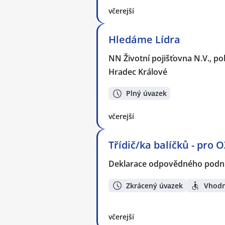
včerejší
Hledáme Lídra
NN Životní pojišťovna N.V., p
Hradec Králové
Plný úvazek
včerejší
Třídič/ka balíčků - pro 
Deklarace odpovědného podnik
Zkrácený úvazek
Vhodn
včerejší