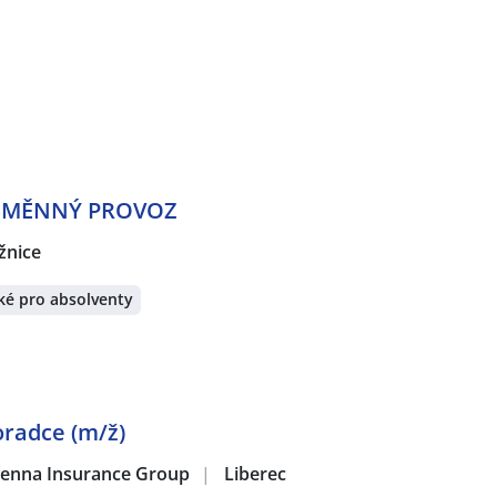
TŘÍSMĚNNÝ PROVOZ
žnice
ké pro absolventy
radce (m/ž)
 Vienna Insurance Group
|
Liberec