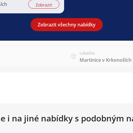
ších
Zobrazit
Zobrazit všechny nabídky
Lokalita
Martinice v Krkonoších
se i na jiné nabídky s podobným 