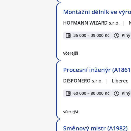
Montážní dělník ve výr
HOFMANN WIZARD s.r.o.
|
35 000 – 39 000 Kč
Plný
včerejší
Procesní inženýr (A1861
DISPONERO s.r.o.
|
Liberec
60 000 – 80 000 Kč
Plný
včerejší
Směnový mistr (A1982)