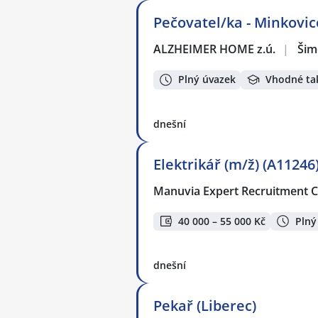
Pečovatel/ka - Minkovic
ALZHEIMER HOME z.ú.
|
Šim
Plný úvazek
Vhodné ta
dnešní
Elektrikář (m/ž) (A11246
Manuvia Expert Recruitment CZ
40 000 – 55 000 Kč
Plný
dnešní
Pekař (Liberec)