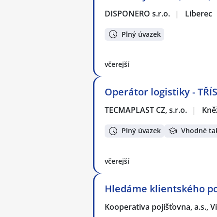
DISPONERO s.r.o.
|
Liberec
Plný úvazek
včerejší
Operátor logistiky - 
TECMAPLAST CZ, s.r.o.
|
Kně
Plný úvazek
Vhodné ta
včerejší
Hledáme klientského po
Kooperativa pojišťovna, a.s.,