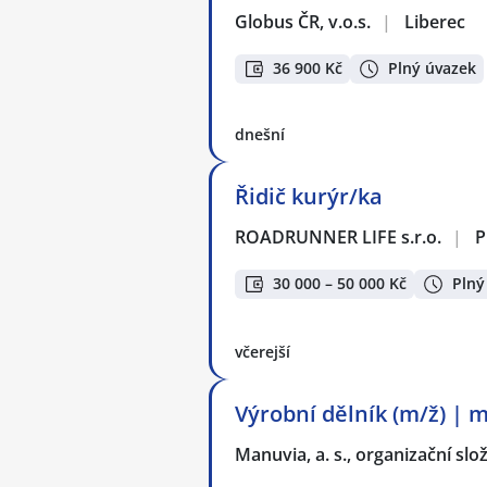
Globus ČR, v.o.s.
|
Liberec
36 900 Kč
Plný úvazek
dnešní
Řidič kurýr/ka
ROADRUNNER LIFE s.r.o.
|
P
30 000 – 50 000 Kč
Plný
včerejší
Výrobní dělník (m/ž) | 
Manuvia, a. s., organizační slo