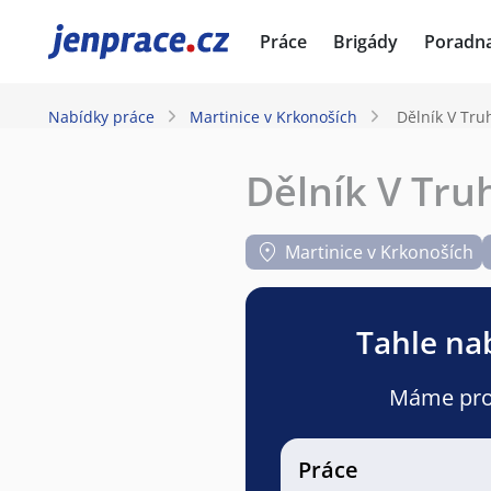
JenPráce.cz
Práce
Brigády
Poradn
Nabídky práce
Martinice v Krkonoších
Dělník V Tru
Dělník V Tru
Martinice v Krkonoších
Tahle nab
Máme pro v
Práce