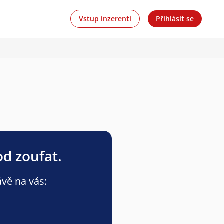
Vstup inzerenti
Přihlásit se
od zoufat.
ávě na vás: