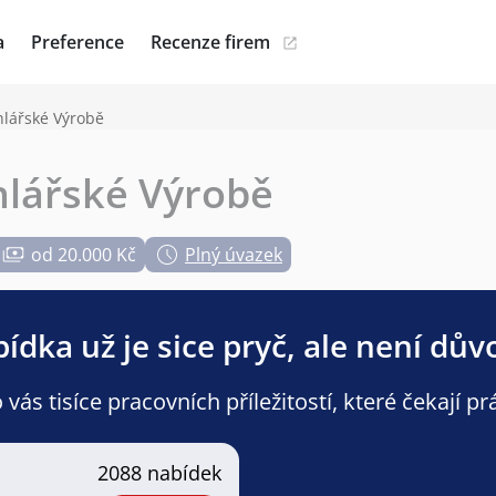
a
Preference
Recenze firem
hlářské Výrobě
hlářské Výrobě
od 20.000 Kč
Plný úvazek
ídka už je sice pryč, ale není dův
ás tisíce pracovních příležitostí, které čekají pr
2088 nabídek