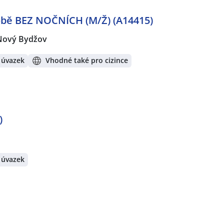
obě BEZ NOČNÍCH (M/Ž) (A14415)
Nový Bydžov
 úvazek
Vhodné také pro cizince
)
 úvazek