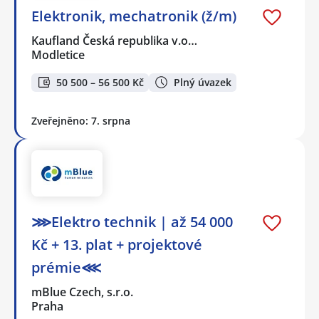
Elektronik, mechatronik (ž/m)
Kaufland Česká republika v.o…
Modletice
50 500 – 56 500 Kč
Plný úvazek
Zveřejněno: 7. srpna
⋙Elektro technik | až 54 000
Kč + 13. plat + projektové
prémie⋘
mBlue Czech, s.r.o.
Praha