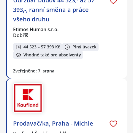
Údržbář budov 44 523,- až 57
393,-, ranní směna a práce
všeho druhu
Etimos Human s.r.o.
Dobříš
44 523 – 57 393 Kč
Plný úvazek
Vhodné také pro absolventy
Zveřejněno: 7. srpna
Prodavač/ka, Praha - Michle