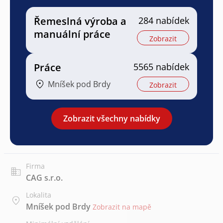
Řemeslná výroba a
284 nabídek
manuální práce
Zobrazit
Práce
5565 nabídek
Mníšek pod Brdy
Zobrazit
Zobrazit všechny nabídky
Firma
CAG s.r.o.
Lokalita
Mníšek pod Brdy
Zobrazit na mapě