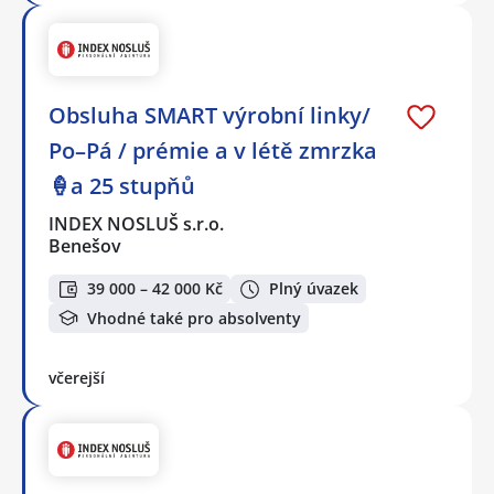
Obsluha SMART výrobní linky/
Po–Pá / prémie a v létě zmrzka
🍦a 25 stupňů
INDEX NOSLUŠ s.r.o.
Benešov
39 000 – 42 000 Kč
Plný úvazek
Vhodné také pro absolventy
včerejší