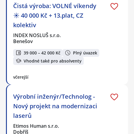
Čistá výroba: VOLNÉ víkendy
☀️ 40 000 Kč + 13.plat, CZ
kolektiv
INDEX NOSLUŠ s.r.o.
Benešov
39 000 – 42 000 Kč
Plný úvazek
Vhodné také pro absolventy
včerejší
Výrobní inženýr/Technolog -
Nový projekt na modernizaci
laserů
Etimos Human s.r.o.
Dobříš