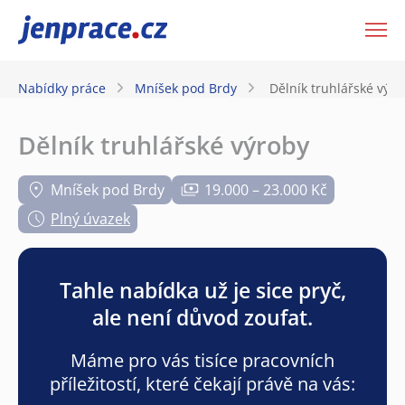
JenPráce.cz
Nabídky práce
Mníšek pod Brdy
Dělník truhlářské výro
Dělník truhlářské výroby
Mníšek pod Brdy
19.000 – 23.000 Kč
Plný úvazek
Tahle nabídka už je sice pryč,
ale není důvod zoufat.
Máme pro vás tisíce pracovních
příležitostí, které čekají právě na vás: