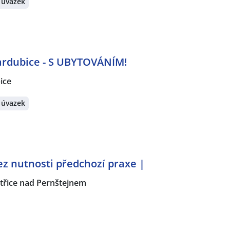
 úvazek
ardubice - S UBYTOVÁNÍM!
ice
 úvazek
z nutnosti předchozí praxe |
třice nad Pernštejnem