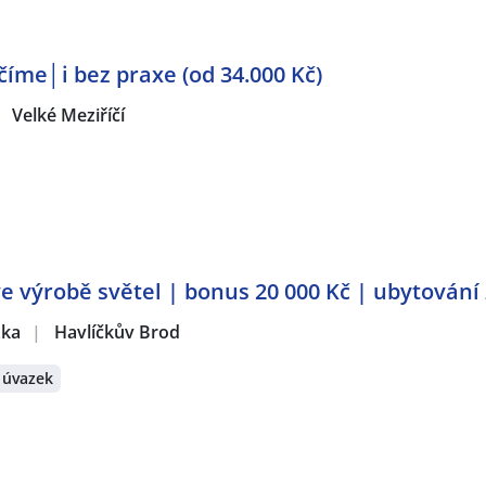
íme│i bez praxe (od 34.000 Kč)
Velké Meziříčí
ve výrobě světel | bonus 20 000 Kč | ubytování
žka
|
Havlíčkův Brod
 úvazek