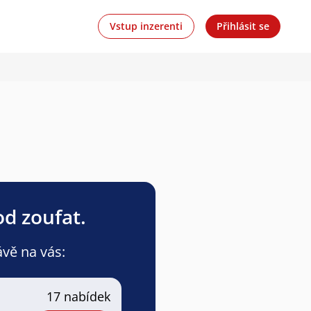
Vstup inzerenti
Přihlásit se
od zoufat.
ávě na vás:
17 nabídek