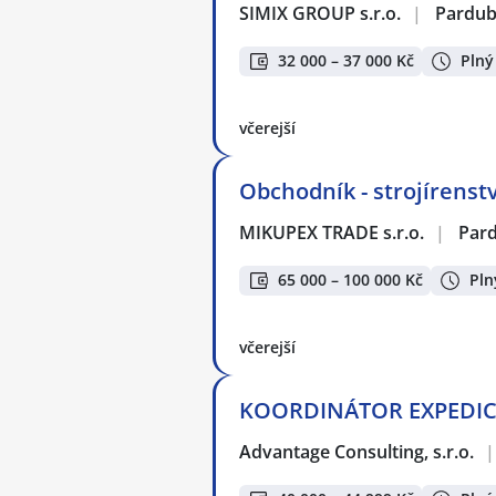
SIMIX GROUP s.r.o.
|
Pardub
32 000 – 37 000 Kč
Plný
včerejší
Obchodník - strojírenství
MIKUPEX TRADE s.r.o.
|
Par
65 000 – 100 000 Kč
Pln
včerejší
KOORDINÁTOR EXPEDICE 
Advantage Consulting, s.r.o.
|