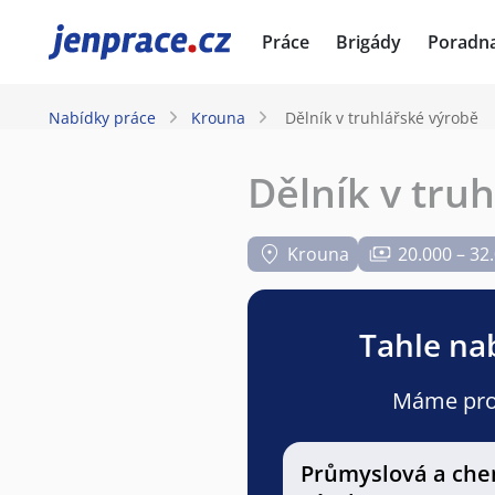
JenPráce.cz
Práce
Brigády
Poradn
Nabídky práce
Krouna
Dělník v truhlářské výrobě
Dělník v tru
Krouna
20.000 – 32
Tahle nab
Máme pro v
Průmyslová a che