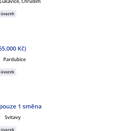
 Lukavice, Chrudim
 úvazek
5.000 Kč)
Pardubice
 úvazek
👉pouze 1 směna
|
Svitavy
 úvazek