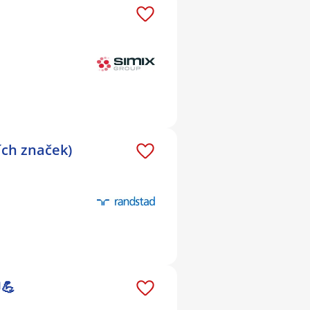
ích značek)
💪