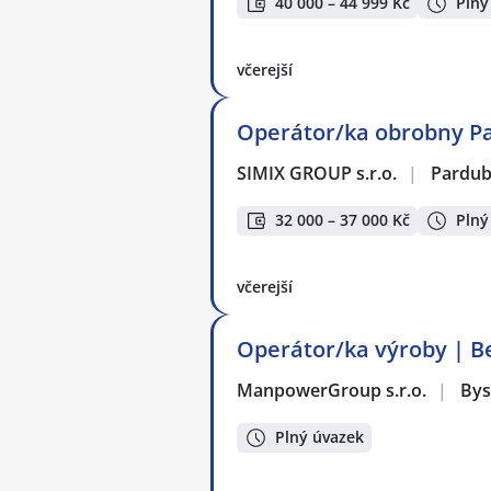
40 000 – 44 999 Kč
Plný
včerejší
Operátor/ka obrobny P
SIMIX GROUP s.r.o.
|
Pardub
32 000 – 37 000 Kč
Plný
včerejší
Operátor/ka výroby | Be
ManpowerGroup s.r.o.
|
Bys
Plný úvazek