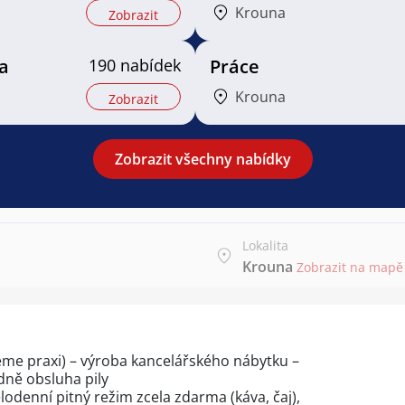
Krouna
Zobrazit
a
190 nabídek
Práce
Krouna
Zobrazit
Zobrazit všechny nabídky
Lokalita
Krouna
Zobrazit na mapě
me praxi) – výroba kancelářského nábytku –
adně obsluha pily
enní pitný režim zcela zdarma (káva, čaj),