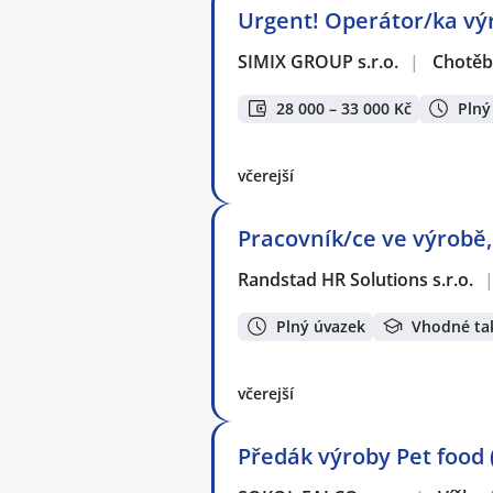
Urgent! Operátor/ka výr
SIMIX GROUP s.r.o.
|
Chotěb
28 000 – 33 000 Kč
Plný
včerejší
Pracovník/ce ve výrobě,
Randstad HR Solutions s.r.o.
Plný úvazek
Vhodné ta
včerejší
Předák výroby Pet food (