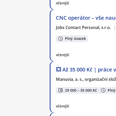
včerejší
CNC operátor – vše nauč
Jobs Contact Personal, s.r.o.
|
Plný úvazek
včerejší
💥 Až 35 000 Kč | práce 
Manuvia, a. s., organizační slo
29 000 – 35 000 Kč
Plný
včerejší