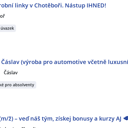
obní linky v Chotěboři. Nástup IHNED!
oř
 úvazek
 Čáslav (výroba pro automotive včetně luxusn
|
Čáslav
ké pro absolventy
m/ž) – veď náš tým, získej bonusy a kurzy AJ 