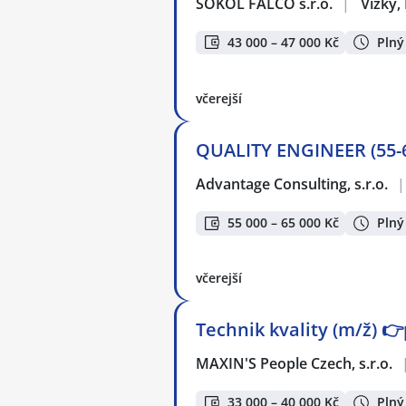
SOKOL FALCO s.r.o.
|
Vížky,
43 000 – 47 000 Kč
Plný
včerejší
QUALITY ENGINEER (55-6
Advantage Consulting, s.r.o.
|
55 000 – 65 000 Kč
Plný
včerejší
Technik kvality (m/ž) 
MAXIN'S People Czech, s.r.o.
33 000 – 40 000 Kč
Plný