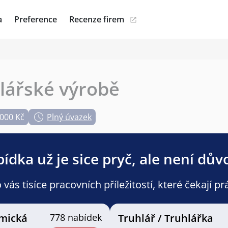
a
Preference
Recenze firem
hlářské výrobě
.000 Kč
Plný úvazek
ídka už je sice pryč, ale není dův
ás tisíce pracovních příležitostí, které čekají pr
mická
778 nabídek
Truhlář / Truhlářka