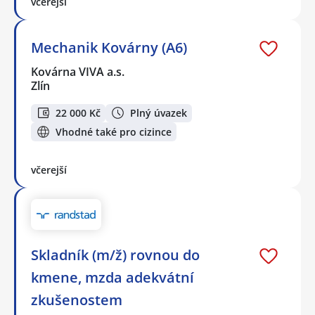
včerejší
Mechanik Kovárny (A6)
Kovárna VIVA a.s.
Zlín
22 000 Kč
Plný úvazek
Vhodné také pro cizince
včerejší
Skladník (m/ž) rovnou do
kmene, mzda adekvátní
zkušenostem