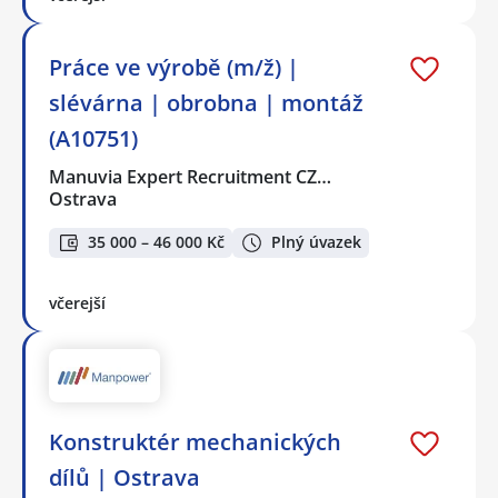
Práce ve výrobě (m/ž) |
slévárna | obrobna | montáž
(A10751)
Manuvia Expert Recruitment CZ…
Ostrava
35 000 – 46 000 Kč
Plný úvazek
včerejší
Konstruktér mechanických
dílů | Ostrava