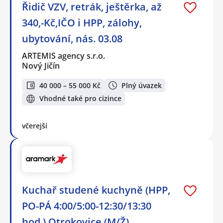
Řidič VZV, retrák, ještěrka, až
340,-Kč,IČO i HPP, zálohy,
ubytování, nás. 03.08
ARTEMIS agency s.r.o.
Nový Jičín
40 000 – 55 000 Kč
Plný úvazek
Vhodné také pro cizince
včerejší
Kuchař studené kuchyně (HPP,
PO-PÁ 4:00/5:00-12:30/13:30
hod.) Otrokovice (M/Ž)