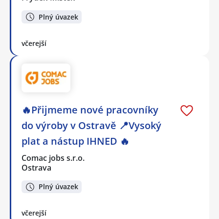
Plný úvazek
včerejší
🔥Přijmeme nové pracovníky
do výroby v Ostravě 📍Vysoký
plat a nástup IHNED 🔥
Comac jobs s.r.o.
Ostrava
Plný úvazek
včerejší