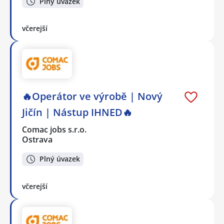
Plný úvazek
včerejší
🔥Operátor ve výrobě | Nový
Jičín | Nástup IHNED🔥
Comac jobs s.r.o.
Ostrava
Plný úvazek
včerejší