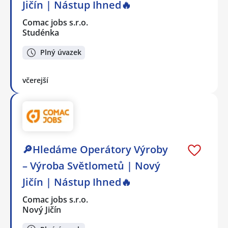
Jičín | Nástup Ihned🔥
Comac jobs s.r.o.
Studénka
Plný úvazek
včerejší
🔎Hledáme Operátory Výroby
– Výroba Světlometů | Nový
Jičín | Nástup Ihned🔥
Comac jobs s.r.o.
Nový Jičín