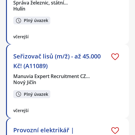
Správa železnic, státní…
Hulín
Plný úvazek
včerejší
Seřizovač lisů (m/ž) - až 45.000
Kč! (A11089)
Manuvia Expert Recruitment CZ…
Nový Jičín
Plný úvazek
včerejší
Provozní elektrikář |