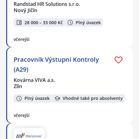
Randstad HR Solutions s.r.o.
Nový Jičín
28 000 – 33 000 Kč
Plný úvazek
včerejší
Pracovník Výstupní Kontroly
(A29)
Kovárna VIVA a.s.
Zlín
Plný úvazek
Vhodné také pro absolventy
včerejší