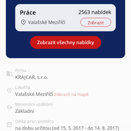
Práce
2563 nabídek
Valašské Meziříčí
Zobrazit
Zobrazit všechny nabídky
Firma
KRAJCAR, s.r.o.
Lokalita
Valašské Meziříčí
Zobrazit na mapě
Minimální vzdělání
Základní
Délka prac. poměru
na dobu určitou (od 15. 5. 2017 - do 14. 8. 2017)