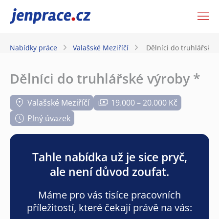
JenPráce.cz
Nabídky práce
Valašské Meziříčí
Dělníci do truhlářské 
Dělníci do truhlářské výroby *
Valašské Meziříčí
19.000 – 20.000 Kč
Plný úvazek
Tahle nabídka už je sice pryč,
ale není důvod zoufat.
Máme pro vás tisíce pracovních
příležitostí, které čekají právě na vás: