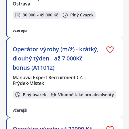
Ostrava
30 000 – 49 000 Kč
Plný úvazek
včerejší
Operátor výroby (m/ž) - krátký,
dlouhý týden - až 7 000Kč
bonus (A11012)
Manuvia Expert Recruitment CZ…
Frýdek-Místek
Plný úvazek
Vhodné také pro absolventy
včerejší
Operátor výroby až 32000 Kč