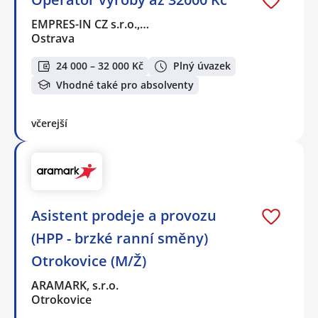
EMPRES-IN CZ s.r.o.,…
Ostrava
24 000 – 32 000 Kč
Plný úvazek
Vhodné také pro absolventy
včerejší
Asistent prodeje a provozu
(HPP - brzké ranní směny)
Otrokovice (M/Ž)
ARAMARK, s.r.o.
Otrokovice