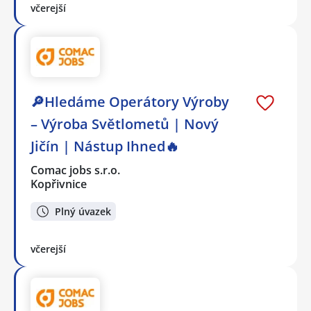
včerejší
🔎Hledáme Operátory Výroby
– Výroba Světlometů | Nový
Jičín | Nástup Ihned🔥
Comac jobs s.r.o.
Kopřivnice
Plný úvazek
včerejší