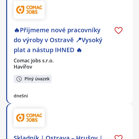
🔥Přijmeme nové pracovníky
do výroby v Ostravě 📍Vysoký
plat a nástup IHNED 🔥
Comac jobs s.r.o.
Havířov
Plný úvazek
dnešní
Skladník | Ostrava – Hrušov |