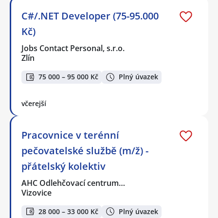
C#/.NET Developer (75-95.000
Kč)
Jobs Contact Personal, s.r.o.
Zlín
75 000 – 95 000 Kč
Plný úvazek
včerejší
Pracovnice v terénní
pečovatelské službě (m/ž) -
přátelský kolektiv
AHC Odlehčovací centrum…
Vizovice
28 000 – 33 000 Kč
Plný úvazek