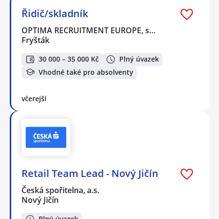
Řidič/skladník
OPTIMA RECRUITMENT EUROPE, s…
Fryšták
30 000 – 35 000 Kč
Plný úvazek
Vhodné také pro absolventy
včerejší
Retail Team Lead - Nový Jičín
Česká spořitelna, a.s.
Nový Jičín
Plný úvazek