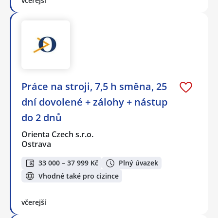
včerejší
Práce na stroji, 7,5 h směna, 25
dní dovolené + zálohy + nástup
do 2 dnů
Orienta Czech s.r.o.
Ostrava
33 000 – 37 999 Kč
Plný úvazek
Vhodné také pro cizince
včerejší