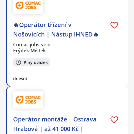
🔥Operátor třízení v
Nošovicích | Nástup IHNED🔥
Comac jobs s.r.o.
Frýdek-Místek
Plný úvazek
dnešní
Operátor montáže – Ostrava
Hrabová | až 41 000 Kč |