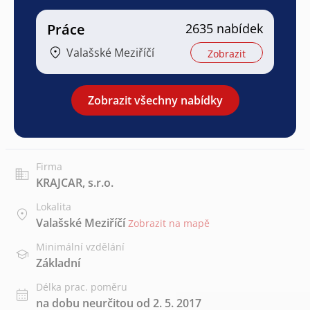
Práce
2635 nabídek
Valašské Meziříčí
Zobrazit
Zobrazit všechny nabídky
Firma
KRAJCAR, s.r.o.
Lokalita
Valašské Meziříčí
Zobrazit na mapě
Minimální vzdělání
Základní
Délka prac. poměru
na dobu neurčitou od 2. 5. 2017