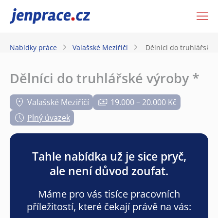
JenPráce.cz
Nabídky práce
Valašské Meziříčí
Dělníci do truhlářské 
Dělníci do truhlářské výroby *
Valašské Meziříčí
19.000 – 20.000 Kč
Plný úvazek
Tahle nabídka už je sice pryč,
ale není důvod zoufat.
Máme pro vás tisíce pracovních
příležitostí, které čekají právě na vás: