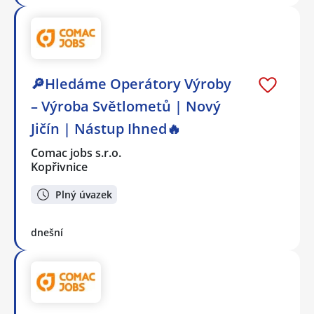
🔎Hledáme Operátory Výroby
– Výroba Světlometů | Nový
Jičín | Nástup Ihned🔥
Comac jobs s.r.o.
Kopřivnice
Plný úvazek
dnešní