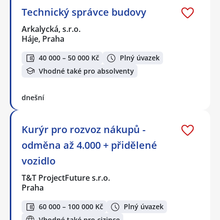
Technický správce budovy
Arkalycká, s.r.o.
Háje, Praha
40 000 – 50 000 Kč
Plný úvazek
Vhodné také pro absolventy
dnešní
Kurýr pro rozvoz nákupů -
odměna až 4.000 + přidělené
vozidlo
T&T ProjectFuture s.r.o.
Praha
60 000 – 100 000 Kč
Plný úvazek
Vhodné také pro cizince