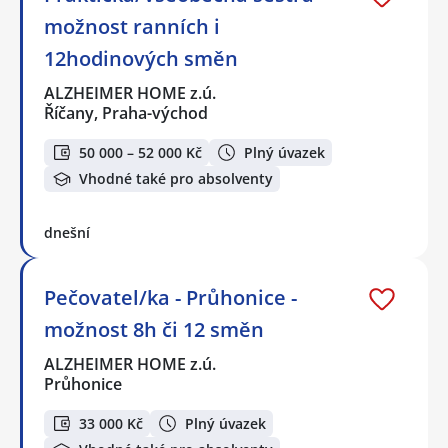
možnost ranních i
12hodinových směn
ALZHEIMER HOME z.ú.
Říčany, Praha-východ
50 000 – 52 000 Kč
Plný úvazek
Vhodné také pro absolventy
dnešní
Pečovatel/ka - Průhonice -
možnost 8h či 12 směn
ALZHEIMER HOME z.ú.
Průhonice
33 000 Kč
Plný úvazek