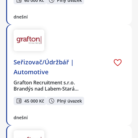
60 000 Kč
Plný úvazek
dnešní
Seřizovač/Údržbář |
Automotive
Grafton Recruitment s.r.o.
Brandýs nad Labem-Stará…
45 000 Kč
Plný úvazek
dnešní