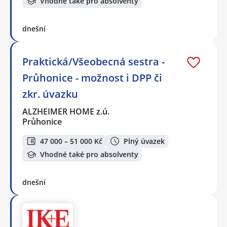
Vhodné také pro absolventy
dnešní
Praktická/Všeobecná sestra -
Průhonice - možnost i DPP či
zkr. úvazku
ALZHEIMER HOME z.ú.
Průhonice
47 000 – 51 000 Kč
Plný úvazek
Vhodné také pro absolventy
dnešní