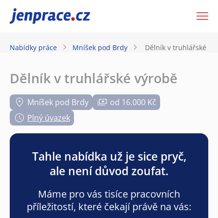
JenPráce.cz
Nabídky práce
Mníšek pod Brdy
Dělník v truhlářské vý
Dělník v truhlářské výrobě
Mníšek pod Brdy
od 16.000 Kč
Plný úvazek
Tahle nabídka už je sice pryč,
ale není důvod zoufat.
Máme pro vás tisíce pracovních
příležitostí, které čekají právě na vás: