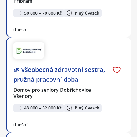
Příbram
50 000 – 70 000 Kč
Plný úvazek
dnešní
🌿 Všeobecná zdravotní sestra,
pružná pracovní doba
Domov pro seniory Dobřichovice
Všenory
43 000 – 52 000 Kč
Plný úvazek
dnešní