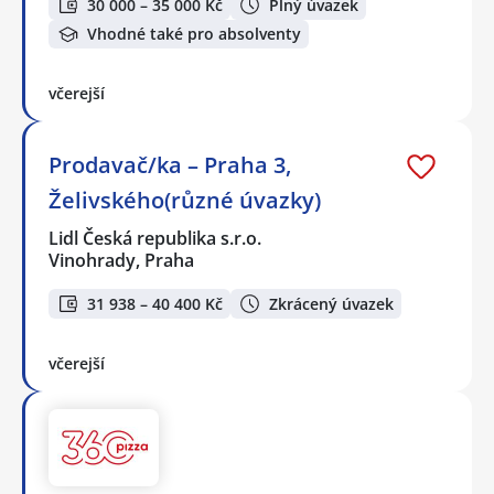
30 000 – 35 000 Kč
Plný úvazek
Vhodné také pro absolventy
včerejší
Prodavač/ka – Praha 3,
Želivského(různé úvazky)
Lidl Česká republika s.r.o.
Vinohrady, Praha
31 938 – 40 400 Kč
Zkrácený úvazek
včerejší