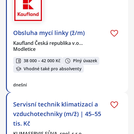
Obsluha mycí linky (ž/m)
Kaufland Česká republika v.o…
Modletice
38 000 – 42 000 Kč
Plný úvazek
Vhodné také pro absolventy
dnešní
Servisní technik klimatizací a
vzduchotechniky (m/ž) | 45–55
tis. Kč
KLIMASERVIS SŮVA, spol. s r.o.