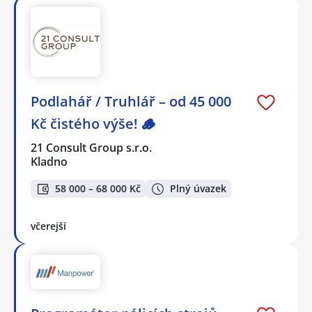
Podlahář / Truhlář – od 45 000
Kč čistého výše! 🪵
21 Consult Group s.r.o.
Kladno
58 000 – 68 000 Kč
Plný úvazek
včerejší