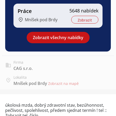
Práce
5648 nabídek
Mníšek pod Brdy
Zobrazit
Zobrazit všechny nabídky
Firma
CAG s.r.o.
Lokalita
Mníšek pod Brdy
Zobrazit na mapě
úkolová mzda, dobrý zdravotní stav, bezúhonnost,
pečlivost, spolehlivost, předem sjednat termín ! tel ::
Zobrazit tel. číslo