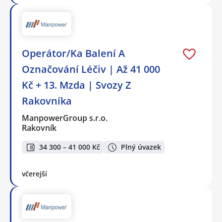
Operátor/Ka Balení A
Označování Léčiv | Až 41 000
Kč + 13. Mzda | Svozy Z
Rakovníka
ManpowerGroup s.r.o.
Rakovník
34 300 – 41 000 Kč
Plný úvazek
včerejší