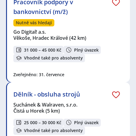
Pracovník podpory v
bankovnictví (m/ž)
Nutně vás hledají
Go Digital! a.s.
Věkoše, Hradec Králové
(42 km)
31 000 – 45 000 Kč
Plný úvazek
Vhodné také pro absolventy
Zveřejněno: 31. července
Dělník - obsluha strojů
Suchánek & Walraven, s.r.o.
Čistá u Horek
(5 km)
25 000 – 30 000 Kč
Plný úvazek
Vhodné také pro absolventy