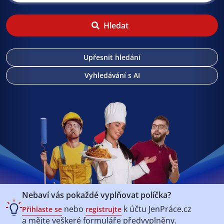
Hledat
Upřesnit hledání
Vyhledávání s AI
Nebaví vás pokaždé vyplňovat políčka?
nebo
k účtu
JenPráce.cz
Přihlaste se
registrujte
a mějte veškeré
formuláře předvyplněny.