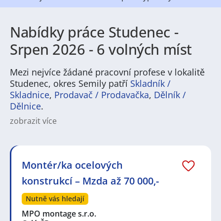
Nabídky práce Studenec -
Srpen 2026 - 6 volných míst
Mezi nejvíce žádané pracovní profese v lokalitě
Studenec, okres Semily patří
Skladník /
Skladnice
,
Prodavač / Prodavačka
,
Dělník /
Dělnice
.
zobrazit více
Práce ve Studenci nabízí pestré možnosti zejména v
průmyslových a řemeslných oborech, lehkém
strojírenství, konstrukční výrobě a v sektoru služeb. V
regionu jsou běžné výrobní a montážní pozice,
Montér/ka ocelových
technické profese, skladové a logistické role, stejně
konstrukcí – Mzda až 70 000,-
jako nabídky v gastronomii, administrativě či
řemeslech. Aktuální pracovní nabídky často zahrnují
Nutně vás hledají
jak stabilní full‑time zaměstnání, tak brigády a
možnosti pro vyučené řemeslníky a odborníky.
MPO montage s.r.o.