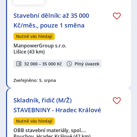
Stavební dělník: až 35 000
Kč/měs., pouze 1 směna
Nutně vás hledají
ManpowerGroup s.r.o.
Lišice
(43 km)
32 000 – 35 000 Kč
Plný úvazek
Zveřejněno: 5. srpna
Skladník, řidič (M/Ž)
STAVEBNINY - Hradec Králové
Nutně vás hledají
OBB stavební materiály, spol.…
Pouchov, Hradec Králové
(42 km)