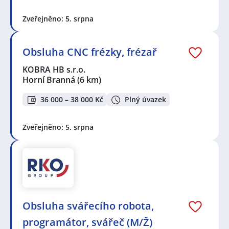
Zveřejněno: 5. srpna
Obsluha CNC frézky, frézař
KOBRA HB s.r.o.
Horní Branná
(6 km)
36 000 – 38 000 Kč
Plný úvazek
Zveřejněno: 5. srpna
Obsluha svářecího robota,
programátor, svářeč (M/Ž)