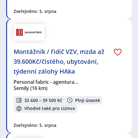
Zveřejněno: 5. srpna
Montážník / řidič VZV, mzda až
39.600Kč/čistého, ubytování,
týdenní zálohy HAka
Personal fabric - agentura…
Semily
(16 km)
32 600 – 39 500 Kč
Plný úvazek
Vhodné také pro cizince
Zveřejněno: 5. srpna