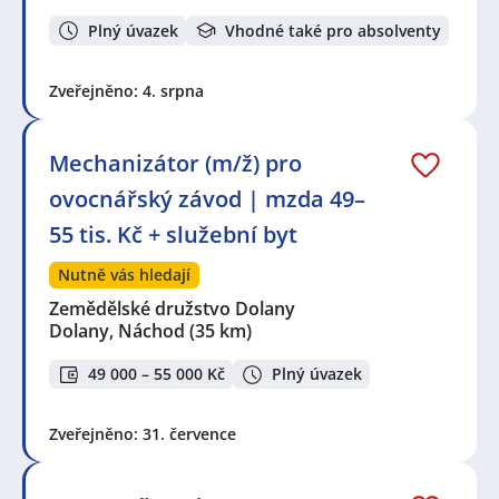
Plný úvazek
Vhodné také pro absolventy
Zveřejněno: 4. srpna
Mechanizátor (m/ž) pro
ovocnářský závod | mzda 49–
55 tis. Kč + služební byt
Nutně vás hledají
Zemědělské družstvo Dolany
Dolany, Náchod
(35 km)
49 000 – 55 000 Kč
Plný úvazek
Zveřejněno: 31. července