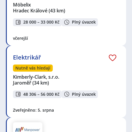
Úpou
,
Milíčeves, Slatiny
,
Železný Brod
,
Dvůr Králové
Möbelix
nad Labem
,
Střední Předměstí, Trutnov
,
Trutnov
,
Hradec Králové
(43 km)
Tanvald
,
Turnov
28 000 – 33 000 Kč
Plný úvazek
včerejší
Elektrikář
Nutně vás hledají
Kimberly-Clark, s.r.o.
Jaroměř
(34 km)
48 306 – 56 000 Kč
Plný úvazek
Zveřejněno: 5. srpna