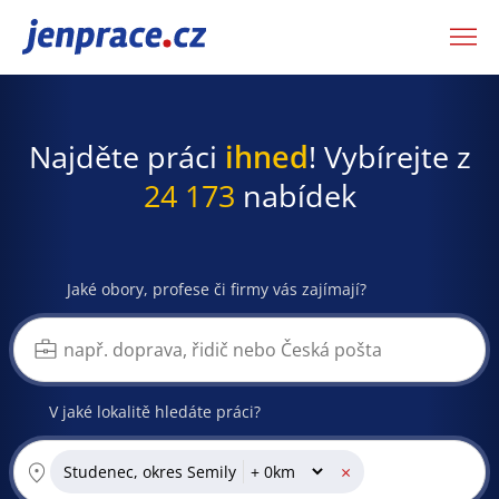
JenPráce.cz
Najděte práci
ihned
! Vybírejte z
24 173
nabídek
Jaké obory, profese či firmy vás zajímají?
V jaké lokalitě hledáte práci?
×
Studenec, okres Semily