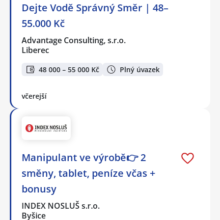
Dejte Vodě Správný Směr | 48–
55.000 Kč
Advantage Consulting, s.r.o.
Liberec
48 000 – 55 000 Kč
Plný úvazek
včerejší
Manipulant ve výrobě👉 2
směny, tablet, peníze včas +
bonusy
INDEX NOSLUŠ s.r.o.
Byšice