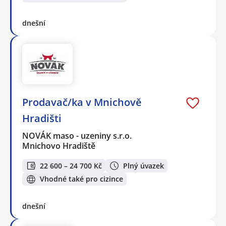
dnešní
Prodavač/ka v Mnichově
Hradišti
NOVÁK maso - uzeniny s.r.o.
Mnichovo Hradiště
22 600 – 24 700 Kč
Plný úvazek
Vhodné také pro cizince
dnešní