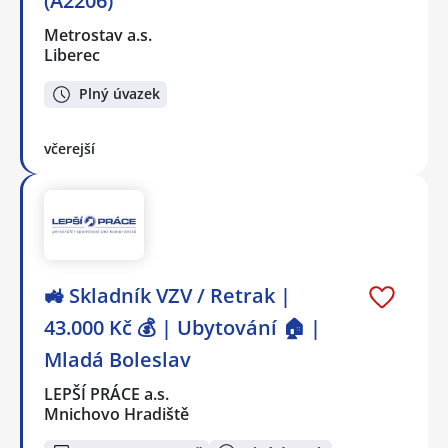
(A2206)
Metrostav a.s.
Liberec
Plný úvazek
včerejší
🚜 Skladník VZV / Retrak |
43.000 Kč 💰 | Ubytování 🏠 |
Mladá Boleslav
LEPŠÍ PRÁCE a.s.
Mnichovo Hradiště