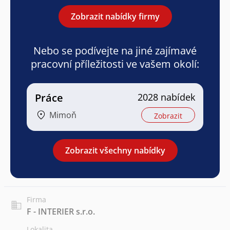
Zobrazit nabídky firmy
Nebo se podívejte na jiné zajímavé
pracovní příležitosti ve vašem okolí:
Práce
2028 nabídek
Mimoň
Zobrazit
Zobrazit všechny nabídky
Firma
F - INTERIER s.r.o.
Lokalita