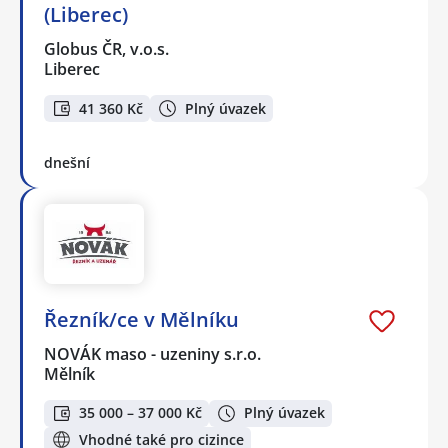
(Liberec)
Globus ČR, v.o.s.
Liberec
41 360 Kč
Plný úvazek
dnešní
Řezník/ce v Mělníku
NOVÁK maso - uzeniny s.r.o.
Mělník
35 000 – 37 000 Kč
Plný úvazek
Vhodné také pro cizince