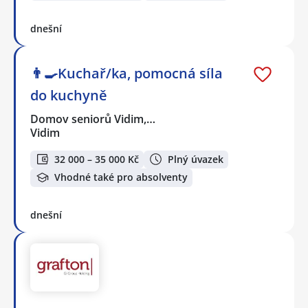
dnešní
👨‍🍳Kuchař/ka, pomocná síla
do kuchyně
Domov seniorů Vidim,…
Vidim
32 000 – 35 000 Kč
Plný úvazek
Vhodné také pro absolventy
dnešní