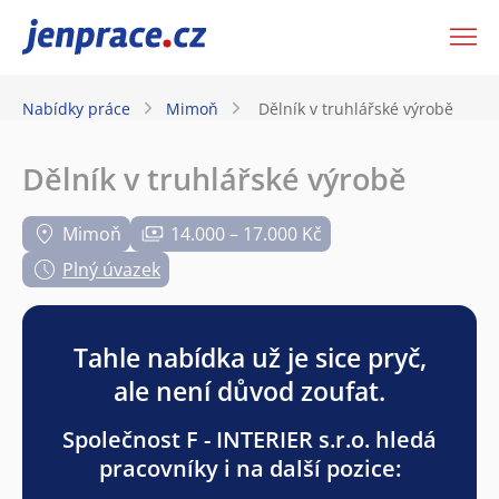
JenPráce.cz
Nabídky práce
Mimoň
Dělník v truhlářské výrobě
Dělník v truhlářské výrobě
Mimoň
14.000 – 17.000 Kč
Plný úvazek
Tahle nabídka už je sice pryč,
ale není důvod zoufat.
Společnost F - INTERIER s.r.o. hledá
pracovníky i na další pozice: