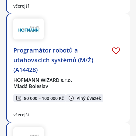
včerejší
Programátor robotů a
utahovacích systémů (M/Ž)
(A14428)
HOFMANN WIZARD s.r.o.
Mladá Boleslav
80 000 – 100 000 Kč
Plný úvazek
včerejší