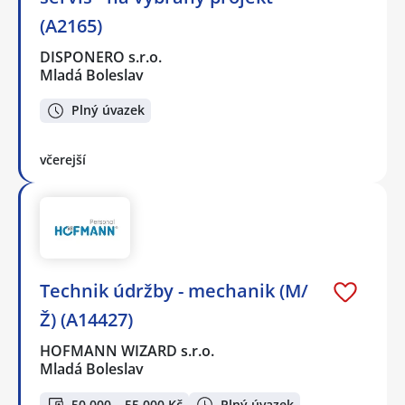
(A2165)
DISPONERO s.r.o.
Mladá Boleslav
Plný úvazek
včerejší
Technik údržby - mechanik (M/
Ž) (A14427)
HOFMANN WIZARD s.r.o.
Mladá Boleslav
50 000 – 55 000 Kč
Plný úvazek