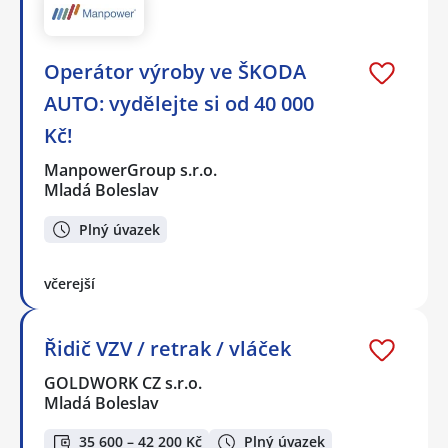
Operátor výroby ve ŠKODA
AUTO: vydělejte si od 40 000
Kč!
ManpowerGroup s.r.o.
Mladá Boleslav
Plný úvazek
včerejší
Řidič VZV / retrak / vláček
GOLDWORK CZ s.r.o.
Mladá Boleslav
35 600 – 42 200 Kč
Plný úvazek