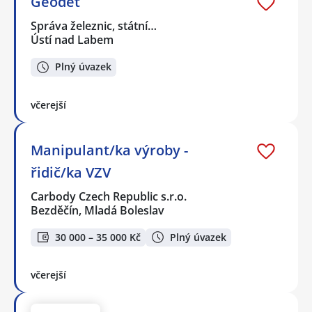
Geodet
Správa železnic, státní…
Ústí nad Labem
Plný úvazek
včerejší
Manipulant/ka výroby -
řidič/ka VZV
Carbody Czech Republic s.r.o.
Bezděčín, Mladá Boleslav
30 000 – 35 000 Kč
Plný úvazek
včerejší