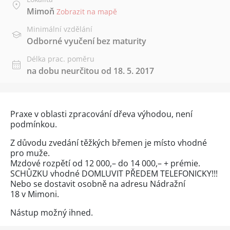
Mimoň
Zobrazit na mapě
Minimální vzdělání
Odborné vyučení bez maturity
Délka prac. poměru
na dobu neurčitou od 18. 5. 2017
Praxe v oblasti zpracování dřeva výhodou, není
podmínkou.
Z důvodu zvedání těžkých břemen je místo vhodné
pro muže.
Mzdové rozpětí od 12 000,– do 14 000,– + prémie.
SCHŮZKU vhodné DOMLUVIT PŘEDEM TELEFONICKY!!!
Nebo se dostavit osobně na adresu Nádražní
18 v Mimoni.
Nástup možný ihned.