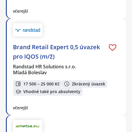
včerejší
Brand Retail Expert 0,5 úvazek
pro IQOS (m/ž)
Randstad HR Solutions s.r.o.
Mladá Boleslav
17 500 – 25 000 Kč
Zkrácený úvazek
Vhodné také pro absolventy
včerejší