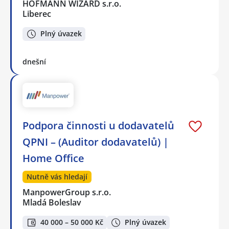
HOFMANN WIZARD s.r.o.
Liberec
Plný úvazek
dnešní
Podpora činnosti u dodavatelů
QPNI – (Auditor dodavatelů) |
Home Office
Nutně vás hledají
ManpowerGroup s.r.o.
Mladá Boleslav
40 000 – 50 000 Kč
Plný úvazek