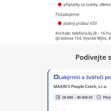
příplatky za svátky, víken
Požadujeme:
platný průkaz VZV
Kontakt: telefonicky (8 – 16 
(Jiráskova 154, Vysoké Mýto, 8
Podívejte 
💥Lakýrníci a Svářeči p
MAXIN'S People Czech, s.r.o.
28 000 – 40 000 Kč
Plný