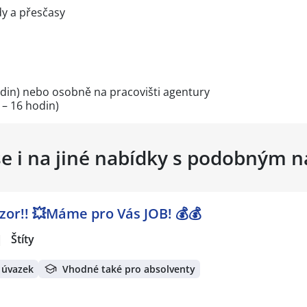
dy a přesčasy
hodin) nebo osobně na pracovišti agentury
 – 16 hodin)
se i na jiné nabídky s podobným 
ozor!! 💥Máme pro Vás JOB! 💰💰
|
Štíty
 úvazek
Vhodné také pro absolventy