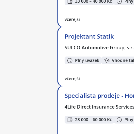
33 000 – 40 000 Kč
Plný
včerejší
Projektant Statik
SULCO Automotive Group, s.r.
Plný úvazek
Vhodné ta
včerejší
Specialista prodeje - H
4Life Direct Insurance Service
23 000 – 60 000 Kč
Plný