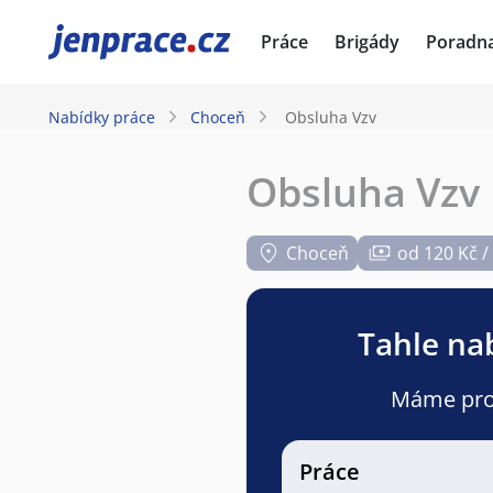
JenPráce.cz
Práce
Brigády
Poradn
Nabídky práce
Choceň
Obsluha Vzv
Obsluha Vzv
Choceň
od 120 Kč /
Tahle nab
Máme pro v
Práce