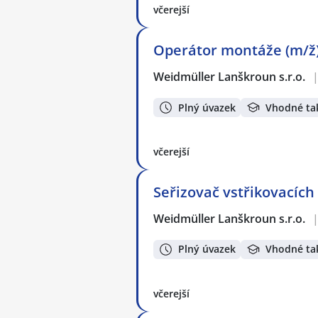
včerejší
Operátor montáže (m/ž
Weidmüller Lanškroun s.r.o.
Plný úvazek
Vhodné ta
včerejší
Seřizovač vstřikovacích 
Weidmüller Lanškroun s.r.o.
Plný úvazek
Vhodné ta
včerejší