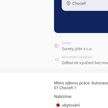
Choceň
Firma
Surety jobs s.r.o.
Minimální vzdělání
Odborné vyučení bez mat
Místo výkonu práce: Autoneum 
01 Choceň 1
Nabízíme:
ubytování