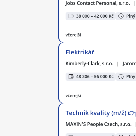
Jobs Contact Personal, s.r.o.
|
38 000 – 42 000 Kč
Plný
včerejší
Elektrikář
Kimberly-Clark, s.r.o.
|
Jaro
48 306 – 56 000 Kč
Plný
včerejší
Technik kvality (m/ž) 
MAXIN'S People Czech, s.r.o.