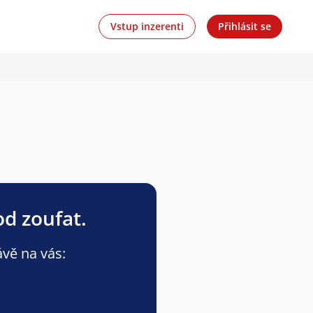
Vstup inzerenti
Přihlásit se
od zoufat.
ávě na vás: