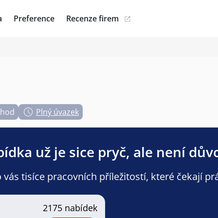
a
Preference
Recenze firem
 hod
Plný úvazek
ídka už je sice pryč, ale není dův
ás tisíce pracovních příležitostí, které čekají pr
2175 nabídek