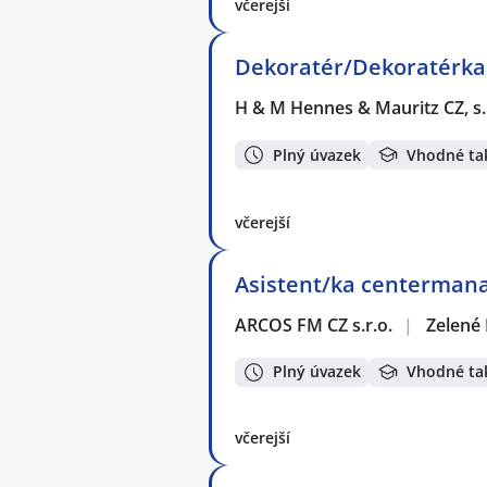
včerejší
Dekoratér/Dekoratérka 
H & M Hennes & Mauritz CZ, s.
Plný úvazek
Vhodné ta
včerejší
Asistent/ka centerman
ARCOS FM CZ s.r.o.
|
Zelené
Plný úvazek
Vhodné ta
včerejší