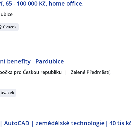
, 65 - 100 000 Kč, home office.
dubice
ý úvazek
ní benefity - Pardubice
obočka pro Českou republiku
|
Zelené Předměstí,
 úvazek
 | AutoCAD | zemědělské technologie| 40 tis k