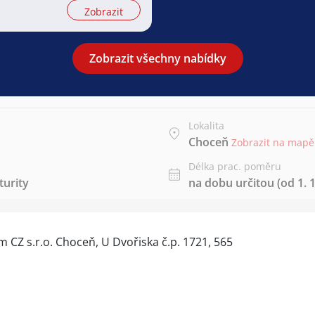
Zobrazit
Zobrazit všechny nabídky
Lokalita
Choceň
Zobrazit na mapě
Délka prac. poměru
urity
na dobu určitou (od 1. 1
CZ s.r.o. Choceň, U Dvořiska č.p. 1721, 565