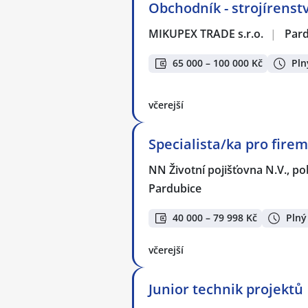
Obchodník - strojírenství
MIKUPEX TRADE s.r.o.
|
Par
65 000 – 100 000 Kč
Pln
včerejší
Specialista/ka pro firem
NN Životní pojišťovna N.V., p
Pardubice
40 000 – 79 998 Kč
Plný
včerejší
Junior technik projektů