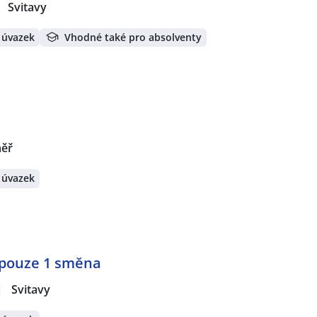
Svitavy
 úvazek
Vhodné také pro absolventy
měř
 úvazek
👉pouze 1 směna
|
Svitavy