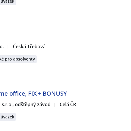
 úvazek
o.
|
Česká Třebová
ké pro absolventy
ome office, FIX + BONUSY
s s.r.o., odštěpný závod
|
Celá ČR
 úvazek