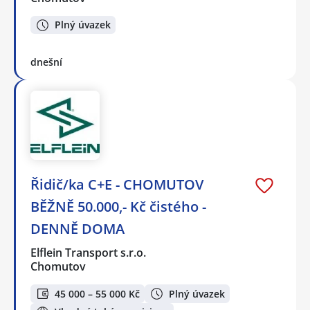
Plný úvazek
dnešní
Řidič/ka C+E - CHOMUTOV
BĚŽNĚ 50.000,- Kč čistého -
DENNĚ DOMA
Elflein Transport s.r.o.
Chomutov
45 000 – 55 000 Kč
Plný úvazek