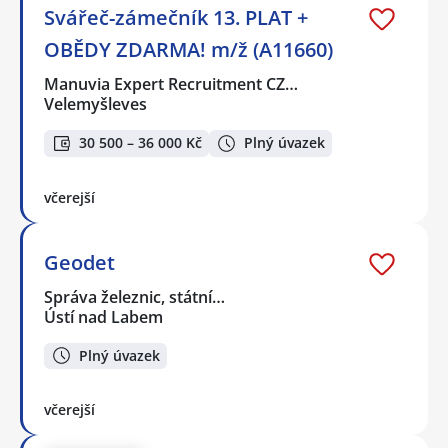
Svářeč-zámečník 13. PLAT +
OBĚDY ZDARMA! m/ž (A11660)
Manuvia Expert Recruitment CZ…
Velemyšleves
30 500 – 36 000 Kč
Plný úvazek
včerejší
Geodet
Správa železnic, státní…
Ústí nad Labem
Plný úvazek
včerejší