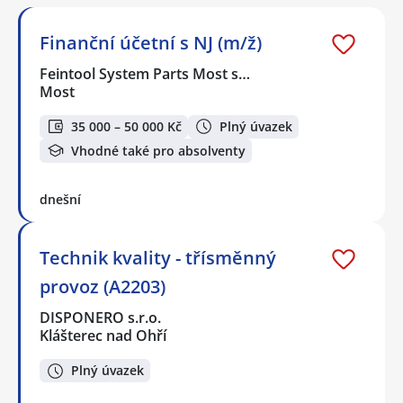
Finanční účetní s NJ (m/ž)
Feintool System Parts Most s…
Most
35 000 – 50 000 Kč
Plný úvazek
Vhodné také pro absolventy
dnešní
Technik kvality - třísměnný
provoz (A2203)
DISPONERO s.r.o.
Klášterec nad Ohří
Plný úvazek