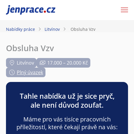
JenPráce.cz
Nabídky práce
Litvínov
Obsluha Vzv
Obsluha Vzv
Litvínov
17.000 – 20.000 Kč
Plný úvazek
Tahle nabídka už je sice pryč,
ale není důvod zoufat.
Máme pro vás tisíce pracovních
příležitostí, které čekají právě na vás: