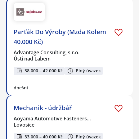
Parťák Do Výroby (Mzda Kolem
40.000 Kč)
Advantage Consulting, s.r.o.
Ústí nad Labem
38 000 – 42 000 Kč
Plný úvazek
dnešní
Mechanik - údržbář
Aoyama Automotive Fasteners…
Lovosice
33 000 – 40 000 Kč
Plný úvazek