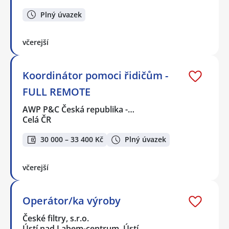
Plný úvazek
včerejší
Koordinátor pomoci řidičům -
FULL REMOTE
AWP P&C Česká republika -…
Celá ČR
30 000 – 33 400 Kč
Plný úvazek
včerejší
Operátor/ka výroby
České filtry, s.r.o.
Ústí nad Labem-centrum, Ústí…