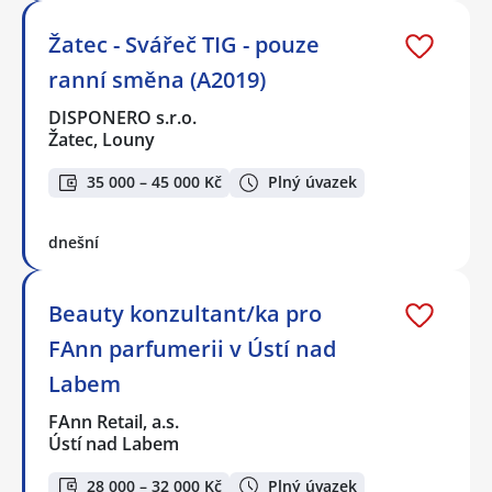
Žatec - Svářeč TIG - pouze
ranní směna (A2019)
DISPONERO s.r.o.
Žatec, Louny
35 000 – 45 000 Kč
Plný úvazek
dnešní
Beauty konzultant/ka pro
FAnn parfumerii v Ústí nad
Labem
FAnn Retail, a.s.
Ústí nad Labem
28 000 – 32 000 Kč
Plný úvazek