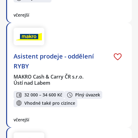
včerejší
Asistent prodeje - oddělení
RYBY
MAKRO Cash & Carry ČR s.r.o.
Ústí nad Labem
32 000 – 34 600 Kč
Plný úvazek
Vhodné také pro cizince
včerejší