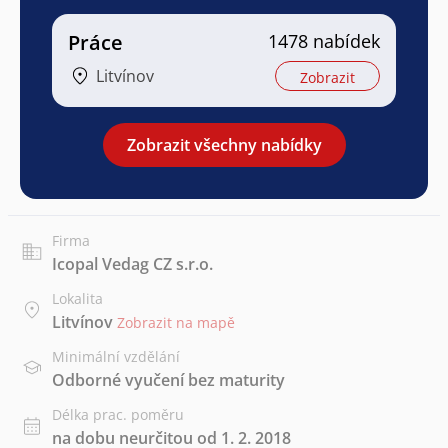
Práce
1478 nabídek
Litvínov
Zobrazit
Zobrazit všechny nabídky
Firma
Icopal Vedag CZ s.r.o.
Lokalita
Litvínov
Zobrazit na mapě
Minimální vzdělání
Odborné vyučení bez maturity
Délka prac. poměru
na dobu neurčitou od 1. 2. 2018