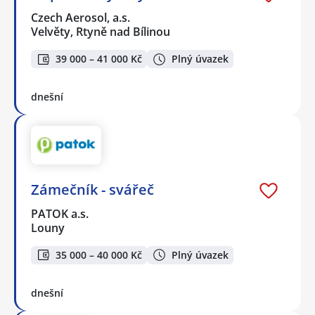
Czech Aerosol, a.s.
Velvěty, Rtyně nad Bílinou
39 000 – 41 000 Kč
Plný úvazek
dnešní
Zámečník - svářeč
PATOK a.s.
Louny
35 000 – 40 000 Kč
Plný úvazek
dnešní