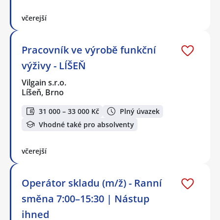
včerejší
Pracovník ve výrobě funkční
výživy - LÍŠEŇ
Vilgain s.r.o.
Líšeň, Brno
31 000 – 33 000 Kč
Plný úvazek
Vhodné také pro absolventy
včerejší
Operátor skladu (m/ž) - Ranní
směna 7:00–15:30 | Nástup
ihned