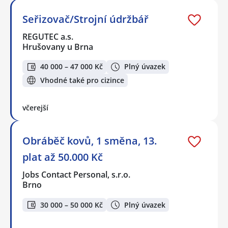
Seřizovač/Strojní údržbář
REGUTEC a.s.
Hrušovany u Brna
40 000 – 47 000 Kč
Plný úvazek
Vhodné také pro cizince
včerejší
Obráběč kovů, 1 směna, 13.
plat až 50.000 Kč
Jobs Contact Personal, s.r.o.
Brno
30 000 – 50 000 Kč
Plný úvazek