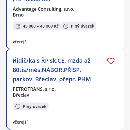
Advantage Consulting, s.r.o.
Brno
45 000 – 48 000 Kč
Plný úvazek
včerejší
Řidič/ka s ŘP sk.CE, mzda až
80tis/měs,NÁBOR.PŘÍSP,
parkov. Břeclav, přepr. PHM
PETROTRANS, s.r.o.
Břeclav
Plný úvazek
včerejší