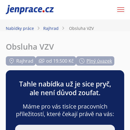
JenPráce.cz
Nabídky práce
Rajhrad
Obsluha VZV
Obsluha VZV
Rajhrad
od 19.500 Kč
Plný úvazek
Tahle nabídka už je sice pryč,
ale není důvod zoufat.
Máme pro vás tisíce pracovních
příležitostí, které čekají právě na vás: