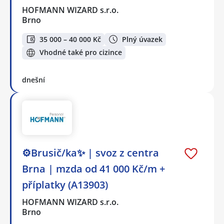
HOFMANN WIZARD s.r.o.
Brno
35 000 – 40 000 Kč
Plný úvazek
Vhodné také pro cizince
dnešní
⚙️Brusič/ka✨ | svoz z centra
Brna | mzda od 41 000 Kč/m +
příplatky (A13903)
HOFMANN WIZARD s.r.o.
Brno