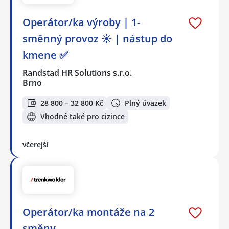
Operátor/ka výroby | 1-
směnný provoz ☀️ | nástup do
kmene ✅
Randstad HR Solutions s.r.o.
Brno
28 800 – 32 800 Kč
Plný úvazek
Vhodné také pro cizince
včerejší
Operátor/ka montáže na 2
směny