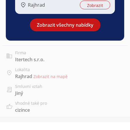
Rajhrad
Zobrazit
Zobrazit všechny nabídky
Firma
Itertech s.r.o.
Lokalita
Rajhrad
Zobrazit na mapě
Smluvní vztah
Jiný
Vhodné také pro
cizince