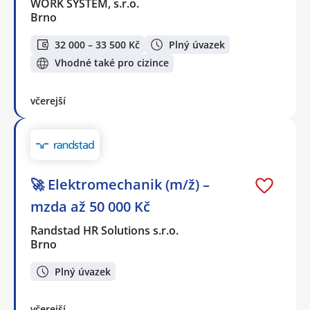
WORK SYSTEM, s.r.o.
Brno
32 000 – 33 500 Kč
Plný úvazek
Vhodné také pro cizince
včerejší
🚀 Elektromechanik (m/ž) –
mzda až 50 000 Kč
Randstad HR Solutions s.r.o.
Brno
Plný úvazek
včerejší