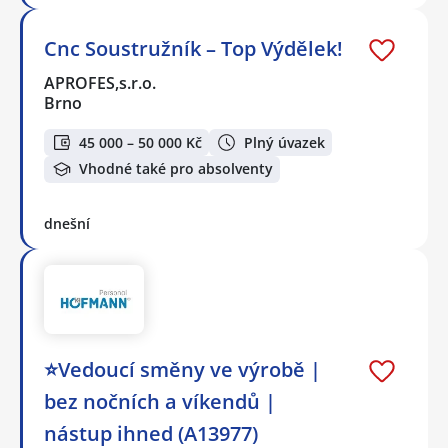
Cnc Soustružník – Top Výdělek!
APROFES,s.r.o.
Brno
45 000 – 50 000 Kč
Plný úvazek
Vhodné také pro absolventy
dnešní
⭐Vedoucí směny ve výrobě |
bez nočních a víkendů |
nástup ihned (A13977)