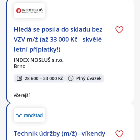
Hledá se posila do skladu bez
VZV m/ž (až 33 000 Kč - skvělé
letní příplatky!)
INDEX NOSLUŠ s.r.o.
Brno
28 600 – 33 000 Kč
Plný úvazek
včerejší
Technik údržby (m/ž) –víkendy