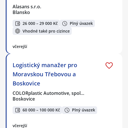
Alasans s.r.o.
Blansko
26 000 – 29 000 Kč
Plný úvazek
Vhodné také pro cizince
včerejší
Logistický manažer pro
Moravskou Třebovou a
Boskovice
COLORplastic Automotive, spol…
Boskovice
60 000 – 100 000 Kč
Plný úvazek
včerejší