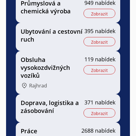
Průmyslová a
949 nabídek
chemická výroba
Zobrazit
Ubytování a cestovní
395 nabídek
ruch
Zobrazit
Obsluha
119 nabídek
vysokozdvižných
Zobrazit
vozíků
Rajhrad
Doprava, logistika a
371 nabídek
zásobování
Zobrazit
Práce
2688 nabídek