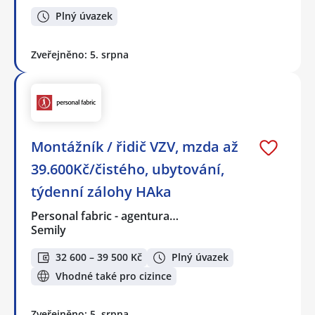
Plný úvazek
Zveřejněno: 5. srpna
Montážník / řidič VZV, mzda až
39.600Kč/čistého, ubytování,
týdenní zálohy HAka
Personal fabric - agentura…
Semily
32 600 – 39 500 Kč
Plný úvazek
Vhodné také pro cizince
Zveřejněno: 5. srpna