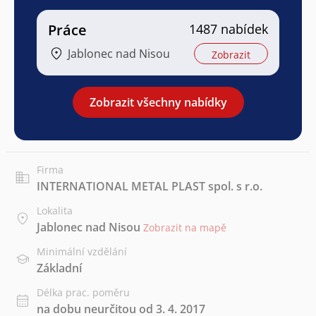
Práce
1487 nabídek
Jablonec nad Nisou
Zobrazit
Zobrazit všechny nabídky
Firma
INTERNATIONAL METAL PLAST spol. s r.o.
Lokalita
Jablonec nad Nisou
Zobrazit na mapě
Minimální vzdělání
Základní
Délka prac. poměru
na dobu neurčitou od 3. 4. 2017