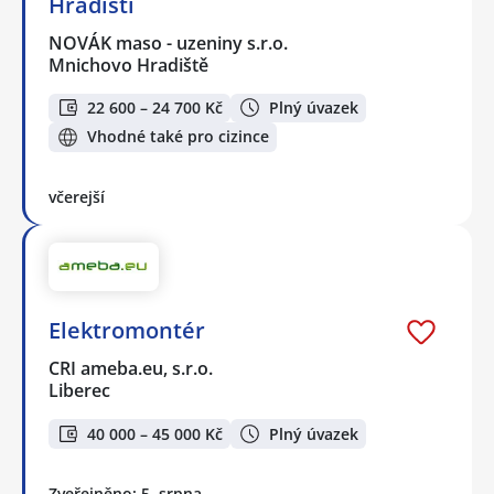
Hradišti
NOVÁK maso - uzeniny s.r.o.
Mnichovo Hradiště
22 600 – 24 700 Kč
Plný úvazek
Vhodné také pro cizince
včerejší
Elektromontér
CRI ameba.eu, s.r.o.
Liberec
40 000 – 45 000 Kč
Plný úvazek
Zveřejněno: 5. srpna