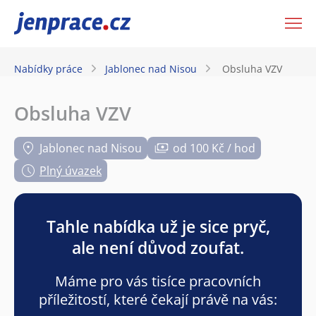
JenPráce.cz
Nabídky práce
Jablonec nad Nisou
Obsluha VZV
Obsluha VZV
Jablonec nad Nisou
od 100 Kč / hod
Plný úvazek
Tahle nabídka už je sice pryč,
ale není důvod zoufat.
Máme pro vás tisíce pracovních
příležitostí, které čekají právě na vás: