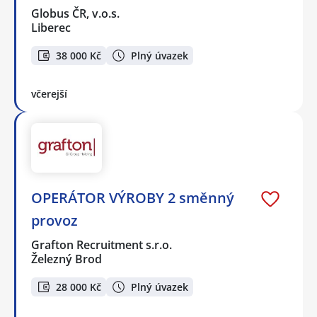
Globus ČR, v.o.s.
Liberec
38 000 Kč
Plný úvazek
včerejší
OPERÁTOR VÝROBY 2 směnný
provoz
Grafton Recruitment s.r.o.
Železný Brod
28 000 Kč
Plný úvazek