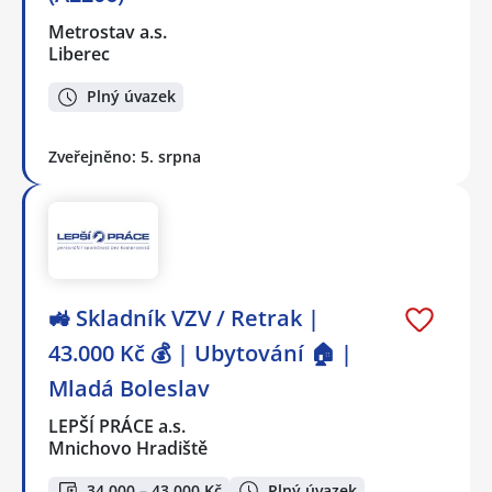
Metrostav a.s.
Liberec
Plný úvazek
Zveřejněno: 5. srpna
🚜 Skladník VZV / Retrak |
43.000 Kč 💰 | Ubytování 🏠 |
Mladá Boleslav
LEPŠÍ PRÁCE a.s.
Mnichovo Hradiště
34 000 – 43 000 Kč
Plný úvazek