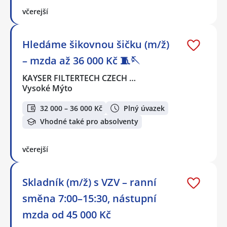
včerejší
Hledáme šikovnou šičku (m/ž)
– mzda až 36 000 Kč 🧵🪡
KAYSER FILTERTECH CZECH …
Vysoké Mýto
32 000 – 36 000 Kč
Plný úvazek
Vhodné také pro absolventy
včerejší
Skladník (m/ž) s VZV – ranní
směna 7:00–15:30, nástupní
mzda od 45 000 Kč