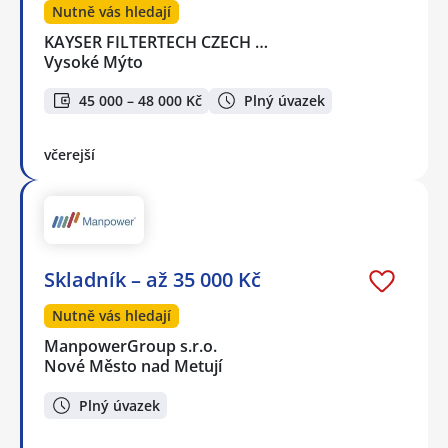
Nutně vás hledají
KAYSER FILTERTECH CZECH …
Vysoké Mýto
45 000 – 48 000 Kč
Plný úvazek
včerejší
Skladník – až 35 000 Kč
Nutně vás hledají
ManpowerGroup s.r.o.
Nové Město nad Metují
Plný úvazek