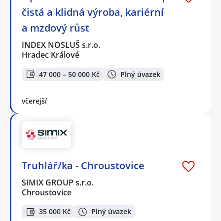
čistá a klidná výroba, kariérní
a mzdový růst
INDEX NOSLUŠ s.r.o.
Hradec Králové
47 000 – 50 000 Kč
Plný úvazek
včerejší
Truhlář/ka - Chroustovice
SIMIX GROUP s.r.o.
Chroustovice
35 000 Kč
Plný úvazek