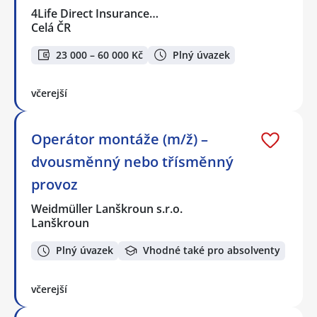
4Life Direct Insurance…
Celá ČR
23 000 – 60 000 Kč
Plný úvazek
včerejší
Operátor montáže (m/ž) –
dvousměnný nebo třísměnný
provoz
Weidmüller Lanškroun s.r.o.
Lanškroun
Plný úvazek
Vhodné také pro absolventy
včerejší