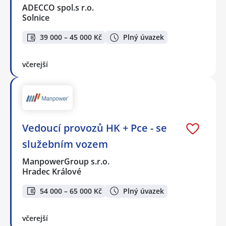
ADECCO spol.s r.o.
Solnice
39 000 – 45 000 Kč
Plný úvazek
včerejší
Vedoucí provozů HK + Pce - se
služebním vozem
ManpowerGroup s.r.o.
Hradec Králové
54 000 – 65 000 Kč
Plný úvazek
včerejší