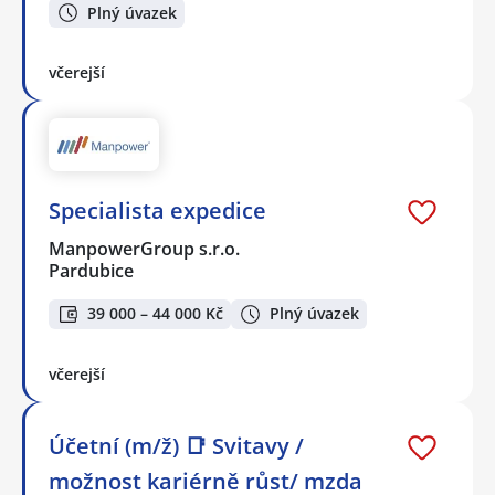
Plný úvazek
včerejší
Specialista expedice
ManpowerGroup s.r.o.
Pardubice
39 000 – 44 000 Kč
Plný úvazek
včerejší
Účetní (m/ž) 📑 Svitavy /
možnost kariérně růst/ mzda