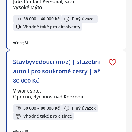
Jobs Contact Personal, s.r.o.
Vysoké Mýto
38 000 – 40 000 Kč
Plný úvazek
Vhodné také pro absolventy
včerejší
Stavbyvedoucí (m/ž) | služební
auto i pro soukromé cesty | až
80 000 Kč
V-work s.r.o.
Opočno, Rychnov nad Kněžnou
50 000 – 80 000 Kč
Plný úvazek
Vhodné také pro cizince
včerejší