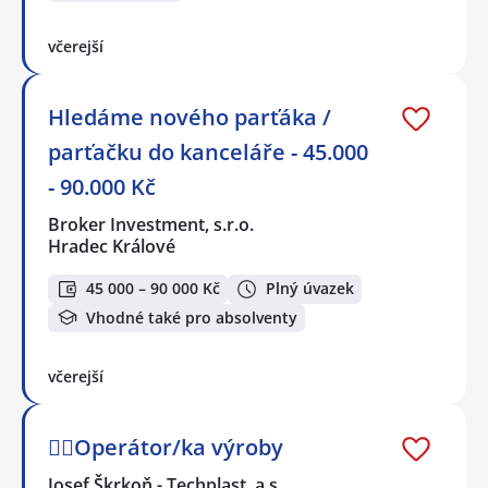
včerejší
Hledáme nového parťáka /
parťačku do kanceláře - 45.000
- 90.000 Kč
Broker Investment, s.r.o.
Hradec Králové
45 000 – 90 000 Kč
Plný úvazek
Vhodné také pro absolventy
včerejší
👷‍♂️Operátor/ka výroby
Josef Škrkoň - Techplast, a.s.