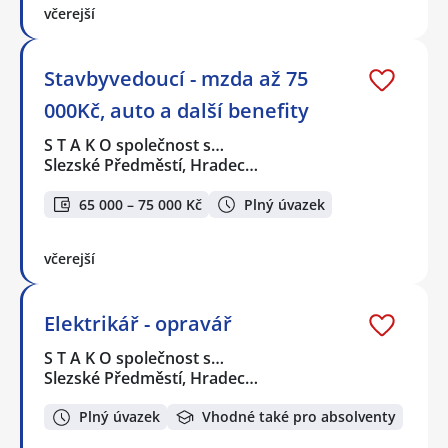
včerejší
Stavbyvedoucí - mzda až 75
000Kč, auto a další benefity
S T A K O společnost s…
Slezské Předměstí, Hradec…
65 000 – 75 000 Kč
Plný úvazek
včerejší
Elektrikář - opravář
S T A K O společnost s…
Slezské Předměstí, Hradec…
Plný úvazek
Vhodné také pro absolventy