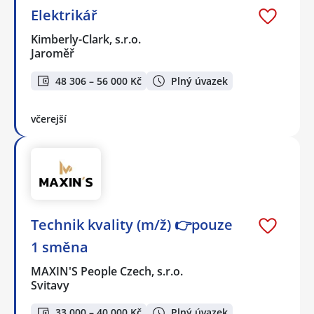
Elektrikář
Kimberly-Clark, s.r.o.
Jaroměř
48 306 – 56 000 Kč
Plný úvazek
včerejší
Technik kvality (m/ž) 👉pouze
1 směna
MAXIN'S People Czech, s.r.o.
Svitavy
33 000 – 40 000 Kč
Plný úvazek