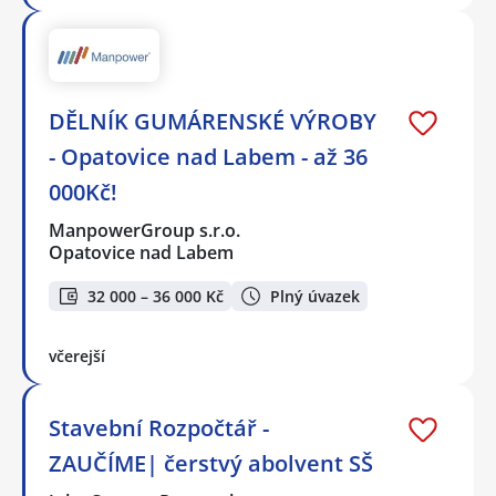
DĚLNÍK GUMÁRENSKÉ VÝROBY
- Opatovice nad Labem - až 36
000Kč!
ManpowerGroup s.r.o.
Opatovice nad Labem
32 000 – 36 000 Kč
Plný úvazek
včerejší
Stavební Rozpočtář -
ZAUČÍME| čerstvý abolvent SŠ