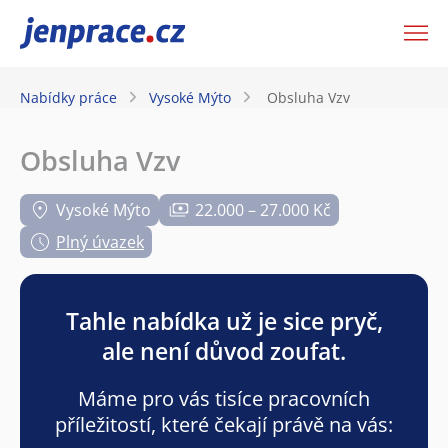
JenPráce.cz
Nabídky práce
Vysoké Mýto
Obsluha Vzv
Obsluha Vzv
Vysoké Mýto
22.000 – 27.000 Kč
Plný úvazek
Tahle nabídka už je sice pryč,
ale není důvod zoufat.
Máme pro vás tisíce pracovních
příležitostí, které čekají právě na vás: