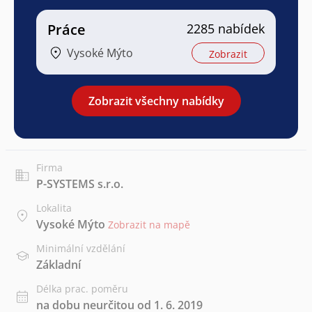
Práce
2285 nabídek
Vysoké Mýto
Zobrazit
Zobrazit všechny nabídky
Firma
P-SYSTEMS s.r.o.
Lokalita
Vysoké Mýto
Zobrazit na mapě
Minimální vzdělání
Základní
Délka prac. poměru
na dobu neurčitou od 1. 6. 2019