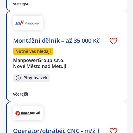
včerejší
Montážní dělník – až 35 000 Kč
Nutně vás hledají
ManpowerGroup s.r.o.
Nové Město nad Metují
Plný úvazek
včerejší
Operátor/obráběč CNC - m/ž |