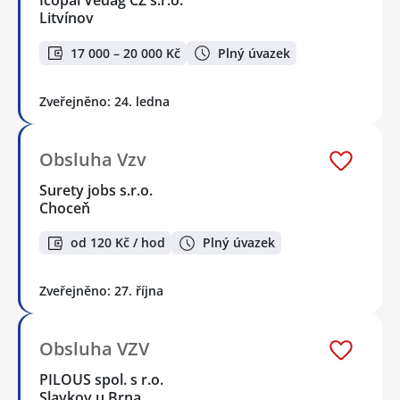
Icopal Vedag CZ s.r.o.
Litvínov
17 000 – 20 000 Kč
Plný úvazek
Zveřejněno: 24. ledna
Obsluha Vzv
Surety jobs s.r.o.
Choceň
od 120 Kč / hod
Plný úvazek
Zveřejněno: 27. října
Obsluha VZV
PILOUS spol. s r.o.
Slavkov u Brna