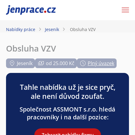
JenPráce.cz
Nabídky práce
Jeseník
Obsluha VZV
Obsluha VZV
Jeseník
od 25.000 Kč
Plný úvazek
Tahle nabídka už je sice pryč,
ale není důvod zoufat.
Společnost ASSMONT s.r.o. hledá
pracovníky i na další pozice:
Zobrazit nabídky firmy