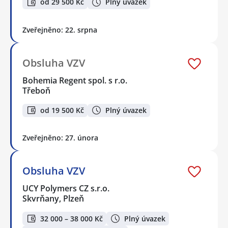
od 29 500 Kč
Plný úvazek
Zveřejněno: 22. srpna
Obsluha VZV
Bohemia Regent spol. s r.o.
Třeboň
od 19 500 Kč
Plný úvazek
Zveřejněno: 27. února
Obsluha VZV
UCY Polymers CZ s.r.o.
Skvrňany, Plzeň
32 000 – 38 000 Kč
Plný úvazek