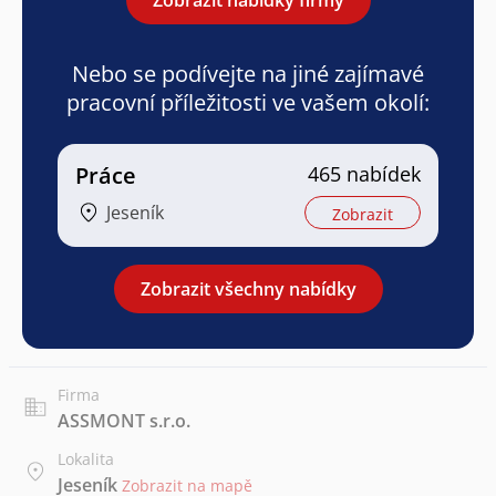
Nebo se podívejte na jiné zajímavé
pracovní příležitosti ve vašem okolí:
Práce
465 nabídek
Jeseník
Zobrazit
Zobrazit všechny nabídky
Firma
ASSMONT s.r.o.
Lokalita
Jeseník
Zobrazit na mapě