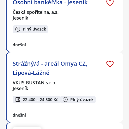
Osobní bankéř/ka - Jeseník
Česká spořitelna, a.s.
Jeseník
Plný úvazek
dnešní
Strážný/á - areál Omya CZ,
Lipová-Lážně
VKUS-BUSTAN s.r.o.
Jeseník
22 400 – 24 500 Kč
Plný úvazek
dnešní