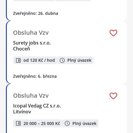
Zveřejněno: 26. dubna
Obsluha Vzv
Surety jobs s.r.o.
Choceň
od 120 Kč / hod
Plný úvazek
Zveřejněno: 6. března
Obsluha Vzv
Icopal Vedag CZ s.r.o.
Litvínov
20 000 – 25 000 Kč
Plný úvazek