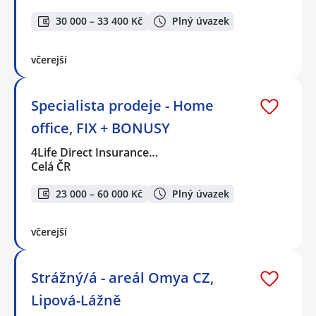
30 000 – 33 400 Kč
Plný úvazek
včerejší
Specialista prodeje - Home
office, FIX + BONUSY
4Life Direct Insurance…
Celá ČR
23 000 – 60 000 Kč
Plný úvazek
včerejší
Strážný/á - areál Omya CZ,
Lipová-Lážně