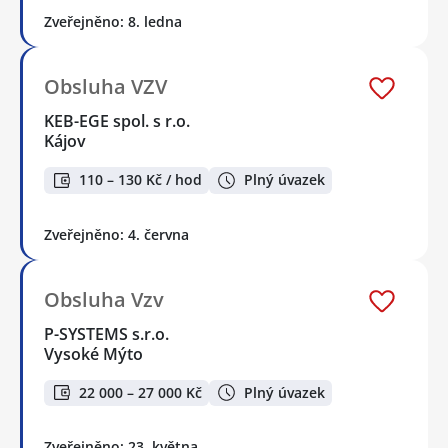
Zveřejněno: 8. ledna
Obsluha VZV
KEB-EGE spol. s r.o.
Kájov
110 – 130 Kč / hod
Plný úvazek
Zveřejněno: 4. června
Obsluha Vzv
P-SYSTEMS s.r.o.
Vysoké Mýto
22 000 – 27 000 Kč
Plný úvazek
Zveřejněno: 23. května