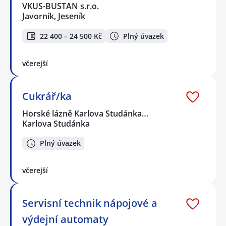
VKUS-BUSTAN s.r.o.
Javorník, Jeseník
22 400 – 24 500 Kč
Plný úvazek
včerejší
Cukrář/ka
Horské lázně Karlova Studánka…
Karlova Studánka
Plný úvazek
včerejší
Servisní technik nápojové a
výdejní automaty