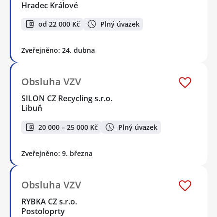
Hradec Králové
od 22 000 Kč
Plný úvazek
Zveřejněno: 24. dubna
Obsluha VZV
SILON CZ Recycling s.r.o.
Libuň
20 000 – 25 000 Kč
Plný úvazek
Zveřejněno: 9. března
Obsluha VZV
RYBKA CZ s.r.o.
Postoloprty