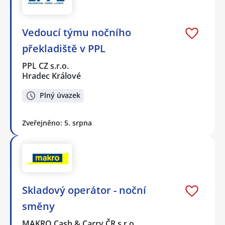
Vedoucí týmu nočního
překladiště v PPL
PPL CZ s.r.o.
Hradec Králové
Plný úvazek
Zveřejněno: 5. srpna
Skladový operátor - noční
směny
MAKRO Cash & Carry ČR s.r.o.