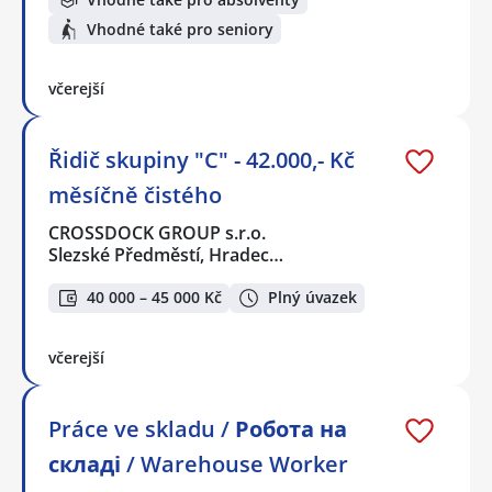
Vhodné také pro seniory
včerejší
Řidič skupiny "C" - 42.000,- Kč
měsíčně čistého
CROSSDOCK GROUP s.r.o.
Slezské Předměstí, Hradec…
40 000 – 45 000 Kč
Plný úvazek
včerejší
Práce ve skladu / Робота на
складі / Warehouse Worker