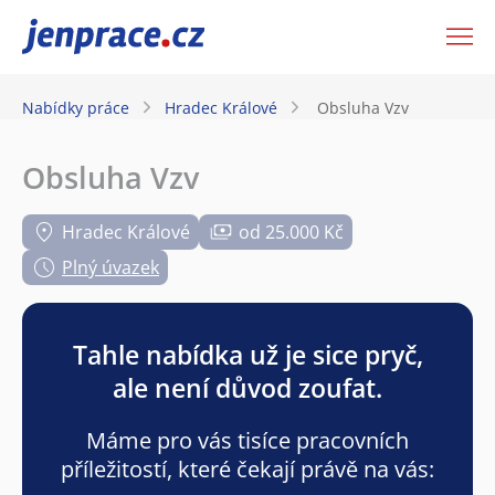
JenPráce.cz
Nabídky práce
Hradec Králové
Obsluha Vzv
Obsluha Vzv
Hradec Králové
od 25.000 Kč
Plný úvazek
Tahle nabídka už je sice pryč,
ale není důvod zoufat.
Máme pro vás tisíce pracovních
příležitostí, které čekají právě na vás: