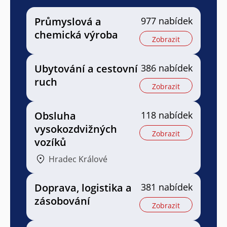
Průmyslová a
977 nabídek
chemická výroba
Zobrazit
Ubytování a cestovní
386 nabídek
ruch
Zobrazit
Obsluha
118 nabídek
vysokozdvižných
Zobrazit
vozíků
Hradec Králové
Doprava, logistika a
381 nabídek
zásobování
Zobrazit