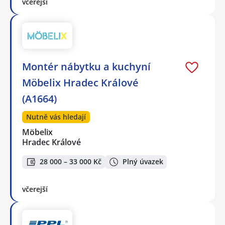
včerejší
Montér nábytku a kuchyní
Möbelix Hradec Králové
(A1664)
Nutně vás hledají
Möbelix
Hradec Králové
28 000 – 33 000 Kč
Plný úvazek
včerejší