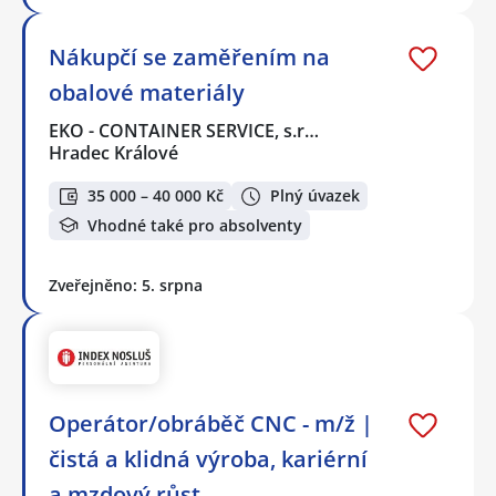
Nákupčí se zaměřením na
obalové materiály
EKO - CONTAINER SERVICE, s.r…
Hradec Králové
35 000 – 40 000 Kč
Plný úvazek
Vhodné také pro absolventy
Zveřejněno: 5. srpna
Operátor/obráběč CNC - m/ž |
čistá a klidná výroba, kariérní
a mzdový růst