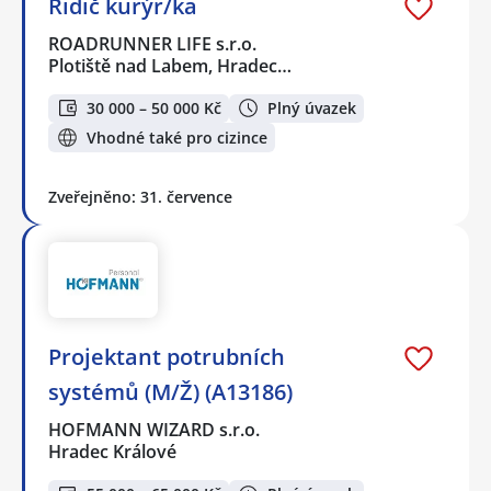
Řidič kurýr/ka
ROADRUNNER LIFE s.r.o.
Plotiště nad Labem, Hradec…
30 000 – 50 000 Kč
Plný úvazek
Vhodné také pro cizince
Zveřejněno: 31. července
Projektant potrubních
systémů (M/Ž) (A13186)
HOFMANN WIZARD s.r.o.
Hradec Králové