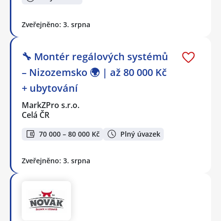
Zveřejněno: 3. srpna
🔧 Montér regálových systémů
– Nizozemsko 🌍 | až 80 000 Kč
+ ubytování
MarkZPro s.r.o.
Celá ČR
70 000 – 80 000 Kč
Plný úvazek
Zveřejněno: 3. srpna