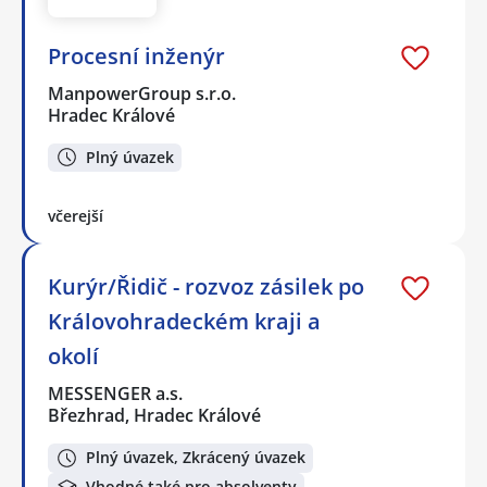
Procesní inženýr
ManpowerGroup s.r.o.
Hradec Králové
Plný úvazek
včerejší
Kurýr/Řidič - rozvoz zásilek po
Královohradeckém kraji a
okolí
MESSENGER a.s.
Březhrad, Hradec Králové
Plný úvazek, Zkrácený úvazek
Vhodné také pro absolventy