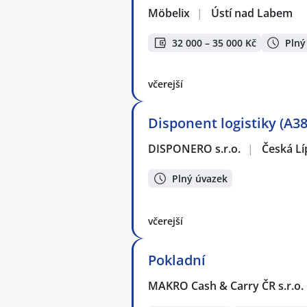
Möbelix
|
Ústí nad Labem
32 000 – 35 000 Kč
Plný
včerejší
Disponent logistiky (A38
DISPONERO s.r.o.
|
Česká Lí
Plný úvazek
včerejší
Pokladní
MAKRO Cash & Carry ČR s.r.o.