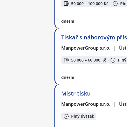
50 000 – 100 000 Kč
Pln
dnešní
Tiskař s náborovým pří
ManpowerGroup s.r.o.
|
Úst
50 000 – 60 000 Kč
Plný
dnešní
Mistr tisku
ManpowerGroup s.r.o.
|
Úst
Plný úvazek