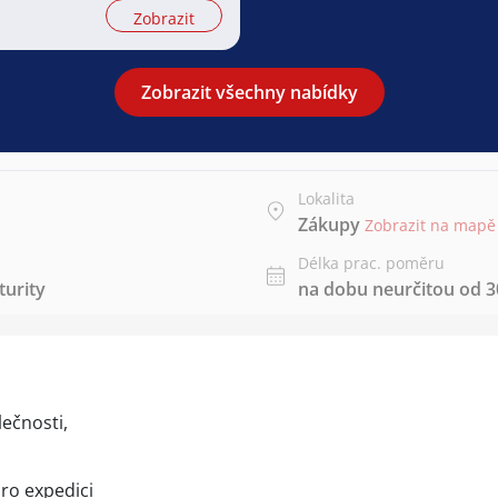
Zobrazit
Zobrazit všechny nabídky
Lokalita
Zákupy
Zobrazit na mapě
Délka prac. poměru
urity
na dobu neurčitou od 30
ečnosti,
ro expedici