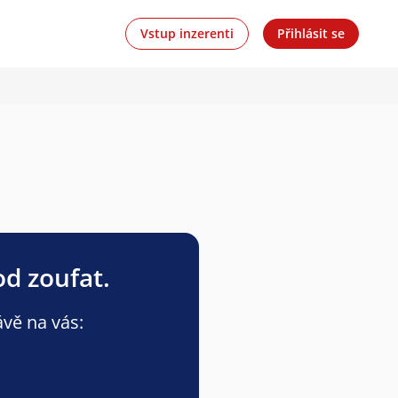
Vstup inzerenti
Přihlásit se
od zoufat.
ávě na vás: