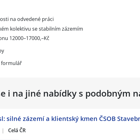
losti na odvedené práci
ském kolektivu se stabilním zázemím
onu 12000–17000,–Kč
py
 formulář
se i na jiné nabídky s podobným 
: silné zázemí a klientský kmen ČSOB Stavebn
|
Celá ČR