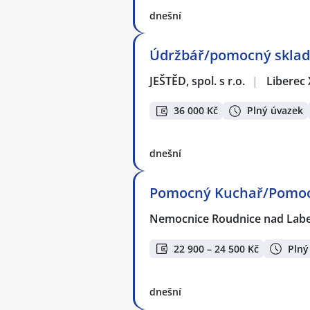
dnešní
Údržbář/pomocný skladn
JEŠTĚD, spol. s r.o.
|
Liberec
36 000 Kč
Plný úvazek
dnešní
Pomocný Kuchař/Pomo
Nemocnice Roudnice nad Labe
22 900 – 24 500 Kč
Plný
dnešní