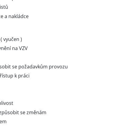
istů
ce a nakládce
( vyučen )
vnění na VZV
ůsobit se požadavkům provozu
ístup k práci
hlivost
přizpůsobit se změnám
cem