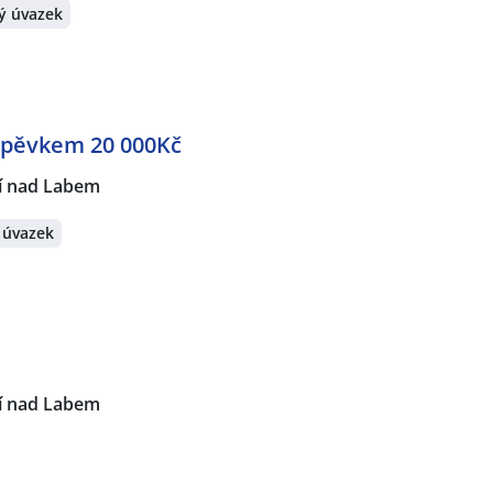
ý úvazek
spěvkem 20 000Kč
í nad Labem
 úvazek
í nad Labem