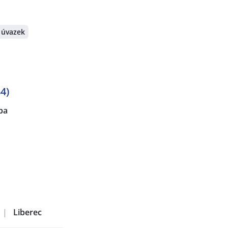
 úvazek
4)
pa
|
Liberec