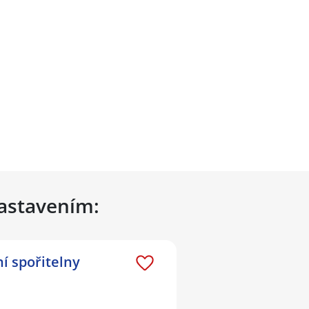
nastavením:
í spořitelny