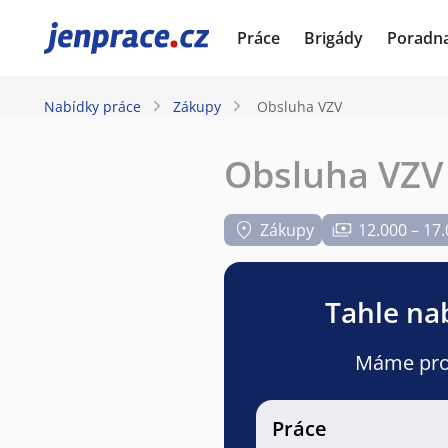
JenPráce.cz
Práce
Brigády
Poradn
Nabídky práce
Zákupy
Obsluha VZV
Obsluha VZV
Zákupy
12.000 – 17
Tahle nab
Máme pro v
Práce