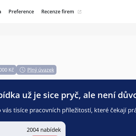
a
Preference
Recenze firem
.000 Kč
Plný úvazek
ídka už je sice pryč, ale není dův
ás tisíce pracovních příležitostí, které čekají pr
2004 nabídek