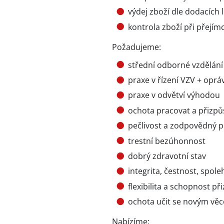
výdej zboží dle dodacích l
kontrola zboží při přejím
Požadujeme:
střední odborné vzdělání 
praxe v řízení VZV + oprá
praxe v odvětví výhodou
ochota pracovat a přizp
pečlivost a zodpovědný př
trestní bezúhonnost
dobrý zdravotní stav
integrita, čestnost, spole
flexibilita a schopnost 
ochota učit se novým vě
Nabízíme: