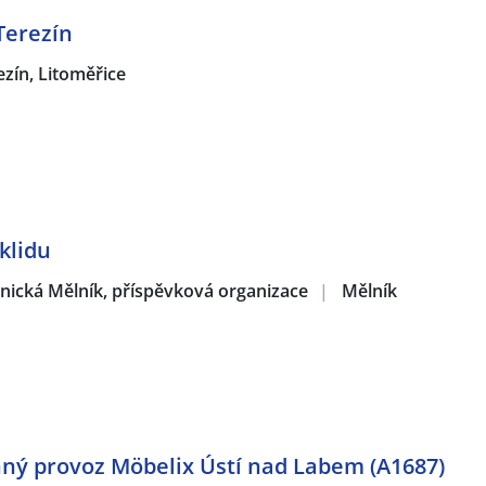
Terezín
ezín, Litoměřice
klidu
hnická Mělník, příspěvková organizace
|
Mělník
ný provoz Möbelix Ústí nad Labem (A1687)