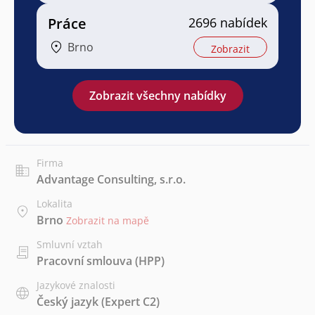
Práce
2696 nabídek
Brno
Zobrazit
Zobrazit všechny nabídky
Firma
Advantage Consulting, s.r.o.
Lokalita
Brno
Zobrazit na mapě
Smluvní vztah
Pracovní smlouva (HPP)
Jazykové znalosti
Český jazyk
(Expert C2)