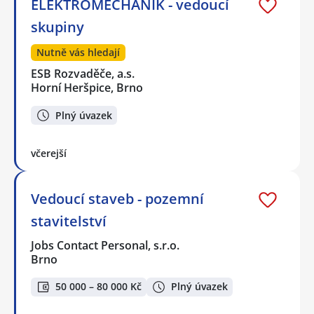
ELEKTROMECHANIK - vedoucí
skupiny
Nutně vás hledají
ESB Rozvaděče, a.s.
Horní Heršpice, Brno
Plný úvazek
včerejší
Vedoucí staveb - pozemní
stavitelství
Jobs Contact Personal, s.r.o.
Brno
50 000 – 80 000 Kč
Plný úvazek