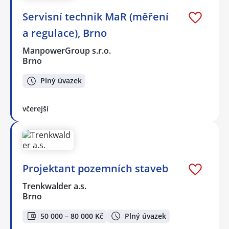
Servisní technik MaR (měření
a regulace), Brno
ManpowerGroup s.r.o.
Brno
Plný úvazek
včerejší
Projektant pozemních staveb
Trenkwalder a.s.
Brno
50 000 – 80 000 Kč
Plný úvazek