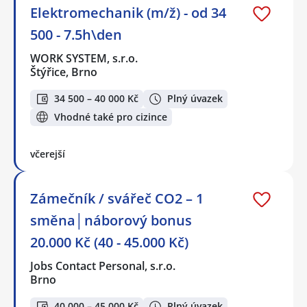
Elektromechanik (m/ž) - od 34
500 - 7.5h\den
WORK SYSTEM, s.r.o.
Štýřice, Brno
34 500 – 40 000 Kč
Plný úvazek
Vhodné také pro cizince
včerejší
Zámečník / svářeč CO2 – 1
směna│náborový bonus
20.000 Kč (40 - 45.000 Kč)
Jobs Contact Personal, s.r.o.
Brno
40 000 – 45 000 Kč
Plný úvazek