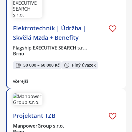
Elektrotechnik | Údržba |
Skvělá Mzda + Benefity
Flagship EXECUTIVE SEARCH s.r…
Brno
50 000 – 60 000 Kč
Plný úvazek
včerejší
Projektant TZB
ManpowerGroup s.r.o.
Brno