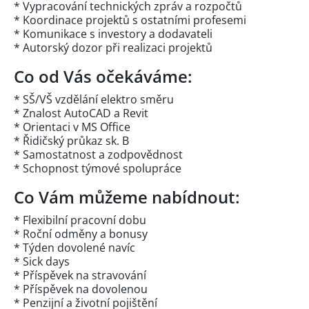
* Vypracování technických zpráv a rozpočtů
* Koordinace projektů s ostatními profesemi
* Komunikace s investory a dodavateli
* Autorský dozor při realizaci projektů
Co od Vás očekáváme:
* SŠ/VŠ vzdělání elektro směru
* Znalost AutoCAD a Revit
* Orientaci v MS Office
* Řidičský průkaz sk. B
* Samostatnost a zodpovědnost
* Schopnost týmové spolupráce
Co Vám můžeme nabídnout:
* Flexibilní pracovní dobu
* Roční odměny a bonusy
* Týden dovolené navíc
* Sick days
* Příspěvek na stravování
* Příspěvek na dovolenou
* Penzijní a životní pojištění