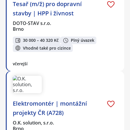
Tesař (m/ž) pro dopravní
stavby | HPP i živnost
DOTO-STAV s.r.o.
Brno
30 000 – 40 320 Kč
Plný úvazek
Vhodné také pro cizince
včerejší
Elektromontér | montážní
projekty ČR (A728)
O.K. solution, s.r.o.
Brno