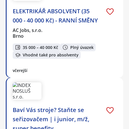
ELEKTRIKÁŘ ABSOLVENT (35
000 - 40 000 Kč) - RANNÍ SMĚNY
AC Jobs, s.r.o.
Brno
35 000 – 40 000 Kč
Plný úvazek
Vhodné také pro absolventy
včerejší
Baví Vás stroje? Staňte se
seřizovačem | i junior, m/ž,
super benefity