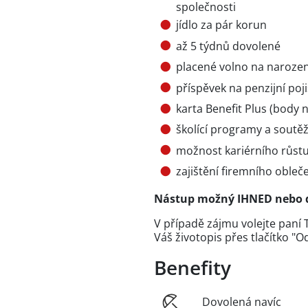
společnosti
jídlo za pár korun
až 5 týdnů dovolené
placené volno na naroze
příspěvek na penzijní poji
karta Benefit Plus (body n
školící programy a soutě
možnost kariérního růstu
zajištění firemního obleče
Nástup možný IHNED nebo 
V případě zájmu volejte paní
Váš životopis přes tlačítko "
Benefity
Dovolená navíc