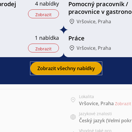
prodej
4 nabídky
Pomocný pracovník /
pracovnice v gastrono
Zobrazit
Vršovice, Praha
1 nabídka
Práce
Vršovice, Praha
Zobrazit
Zobrazit všechny nabídky
Lokalita
Vršovice, Praha
Zobrazi
Jazykové znalosti
Český jazyk
(Velmi pokr
Vhodné také pro