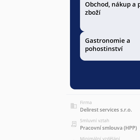
Obchod, nákup a 
zboží
Gastronomie a
pohostinství
Firma
Delirest services s.r.o.
Smluvní vztah
Pracovní smlouva (HPP)
Minimální vzdělání