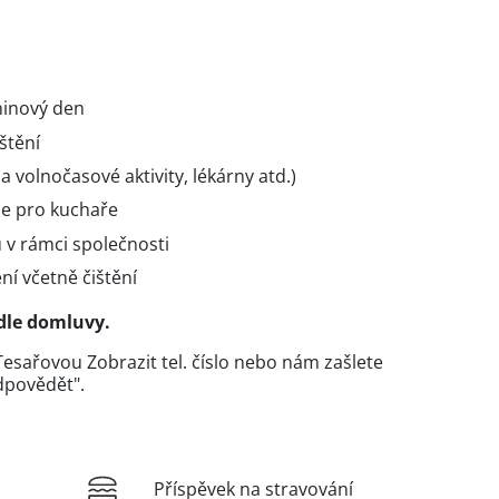
ninový den
štění
a volnočasové aktivity, lékárny atd.)
že pro kuchaře
 v rámci společnosti
ní včetně čištění
dle domluvy.
 Tesařovou
Zobrazit tel. číslo
nebo nám zašlete
Odpovědět".
Příspěvek na stravování