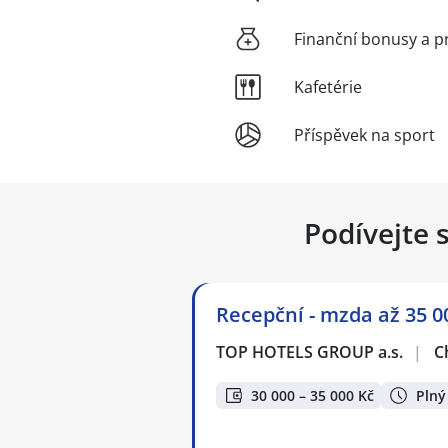
Finanční bonusy a p
Kafetérie
Příspěvek na sport
Podívejte 
Recepční - mzda až 35 0
TOP HOTELS GROUP a.s.
|
C
30 000 – 35 000 Kč
Plný