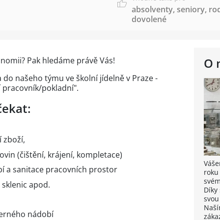
absolventy
,
seniory
,
ro
dovolené
ronomii? Pak hledáme právě Vás!
O 
do našeho týmu ve školní jídelně v Praze -
í pracovník/pokladní".
čekat:
 zboží,
vin (čištění, krájení, kompletace)
Vášeň
bí a sanitace pracovních prostor
roku
svém
 sklenic apod.
Díky
svou
Naší
černého nádobí
záka