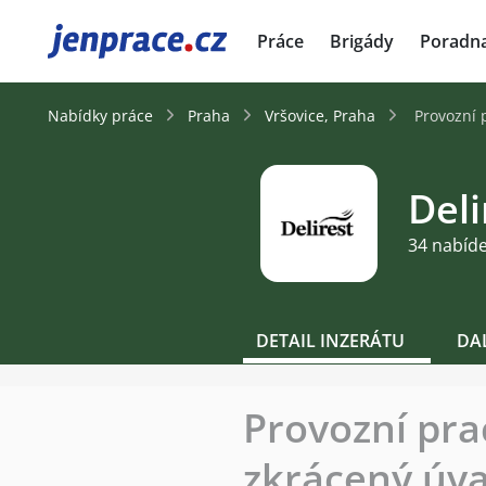
JenPráce.cz
Práce
Brigády
Poradn
Nabídky práce
Praha
Vršovice, Praha
Provozní 
Deli
34 nabíd
DETAIL INZERÁTU
DA
Provozní prac
zkrácený úva