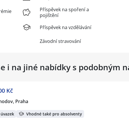
Příspěvek na spoření a
rémie
pojištění
Příspěvek na vzdělávání
Závodní stravování
se i na jiné nabídky s podobným 
00 Kč
hodov, Praha
 úvazek
Vhodné také pro absolventy