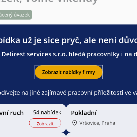
ácený úvazek
ídka už je sice pryč, ale není dův
Delirest services s.r.o. hledá pracovníky i na d
Zobrazit nabídky firmy
ívejte na jiné zajímavé pracovní příležitosti ve 
vní ruch
54 nabídek
Pokladní
Vršovice, Praha
Zobrazit