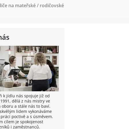
diče na mateřské / rodičovské
nás
 k jídlu nás spojuje již od
 1991, dělá z nás mistry ve
 oboru a stále nás to baví.
 skvělým lidem vykonáváme
 práci poctivě a s úsměvem.
m cílem je spokojenost
zníků i zaměstnanců.