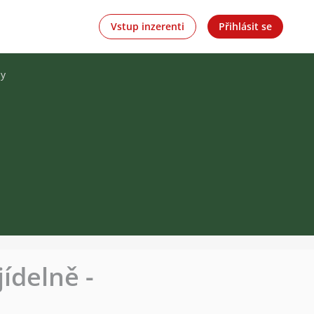
Vstup inzerenti
Přihlásit se
dy
ídelně -