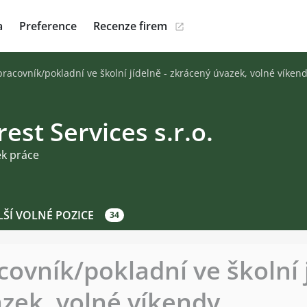
a
Preference
Recenze firem
pracovník/pokladní ve školní jídelně - zkrácený úvazek, volné víken
rest Services s.r.o.
ek práce
LŠÍ VOLNÉ POZICE
34
ovník/pokladní ve školní j
zek, volné víkendy