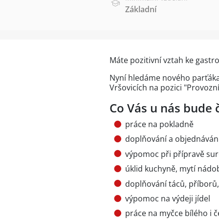
Základní
Máte pozitivní vztah ke gast
Nyní hledáme nového parťáka 
Vršovicích na pozici "Provozn
Co Vás u nás bude 
práce na pokladně
doplňování a objednávání
výpomoc při přípravě suro
úklid kuchyně, mytí nádo
doplňování táců, příborů,
výpomoc na výdeji jídel
práce na myčce bílého i 