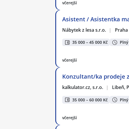
včerejší
Asistent / Asistentka 
Nábytek z lesa s.r.o.
|
Praha
35 000 – 45 000 Kč
Plný
včerejší
Konzultant/ka prodeje 
kalkulator.cz, s.r.o.
|
Libeň, 
35 000 – 60 000 Kč
Plný
včerejší