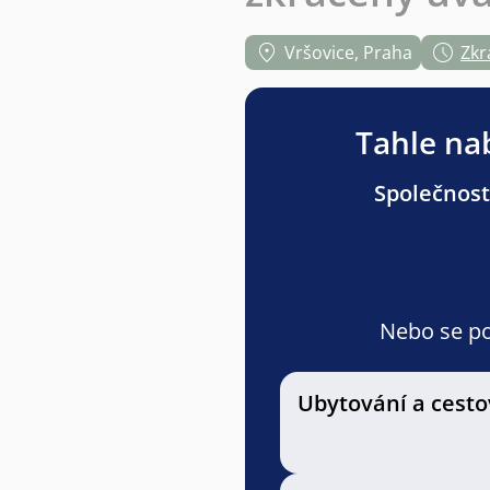
Vršovice, Praha
Zkr
Tahle nab
Společnost 
Nebo se pod
Ubytování a cesto