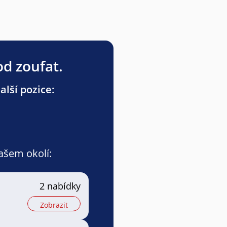
od zoufat.
alší pozice:
vašem okolí:
2 nabídky
Zobrazit