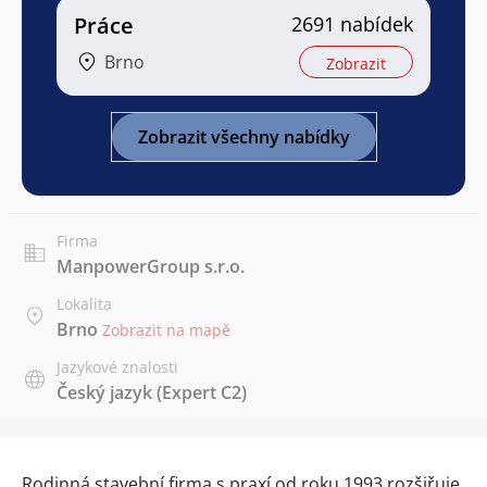
Práce
2691 nabídek
Brno
Zobrazit
Zobrazit všechny nabídky
Firma
ManpowerGroup s.r.o.
Lokalita
Brno
Zobrazit na mapě
Jazykové znalosti
Český jazyk
(Expert C2)
Rodinná stavební firma s praxí od roku 1993 rozšiřuje