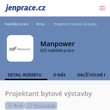
JenPráce.cz
Nabídky práce
Brno
Projektant bytové výstavby
Manpower
633 nabídek práce
DETAIL INZERÁTU
O NÁS
DALŠÍ VOLNÉ PO
Projektant bytové výstavby
Brno
Plný úvazek