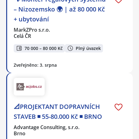
– Nizozemsko 🌍 | až 80 000 Kč
+ ubytování
MarkZPro s.r.o.
Celá ČR
70 000 – 80 000 Kč
Plný úvazek
Zveřejněno: 3. srpna
📐PROJEKTANT DOPRAVNÍCH
STAVEB ◾ 55-80.000 Kč ◾ BRNO
Advantage Consulting, s.r.o.
Brno