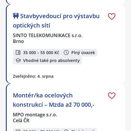
🚧 Stavbyvedoucí pro výstavbu
optických sítí
SINTO TELEKOMUNIKACE s.r.o.
Brno
35 000 – 55 000 Kč
Plný úvazek
Vhodné také pro absolventy
Zveřejněno: 4. srpna
Montér/ka ocelových
konstrukcí – Mzda až 70 000,-
MPO montage s.r.o.
Celá ČR