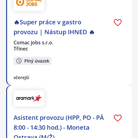
🔥Super práce v gastro
provozu | Nástup IHNED 🔥
Comac jobs s.r.o.
Třinec
Plný úvazek
včerejší
Asistent provozu (HPP, PO - PÁ
8:00 - 14:30 hod.) - Moneta
Ostrava (M/Ž)