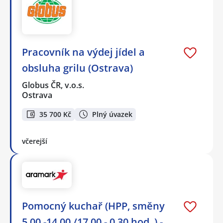
Pracovník na výdej jídel a
obsluha grilu (Ostrava)
Globus ČR, v.o.s.
Ostrava
35 700 Kč
Plný úvazek
včerejší
Pomocný kuchař (HPP, směny
5.00 -14.00 /17.00 - 0.30 hod. ) -