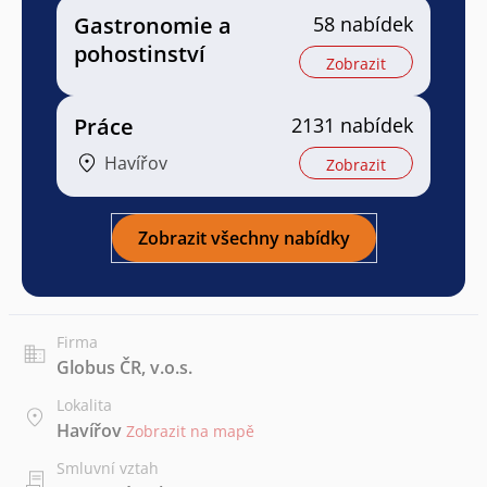
Gastronomie a
58 nabídek
pohostinství
Zobrazit
Práce
2131 nabídek
Havířov
Zobrazit
Zobrazit všechny nabídky
Firma
Globus ČR, v.o.s.
Lokalita
Havířov
Zobrazit na mapě
Smluvní vztah