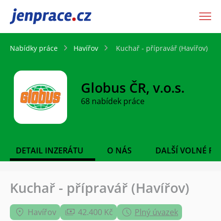
JenPráce.cz
Nabídky práce
Havířov
Kuchař - přípravář (Havířov)
Globus ČR, v.o.s.
68 nabídek práce
DETAIL INZERÁTU
O NÁS
DALŠÍ VOLNÉ PO
Kuchař - přípravář (Havířov)
Havířov
42.400 Kč
Plný úvazek