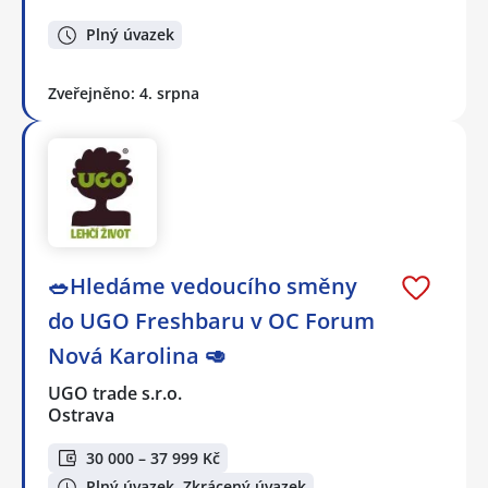
Plný úvazek
Zveřejněno: 4. srpna
🥗Hledáme vedoucího směny
do UGO Freshbaru v OC Forum
Nová Karolina 🥑
UGO trade s.r.o.
Ostrava
30 000 – 37 999 Kč
Plný úvazek, Zkrácený úvazek