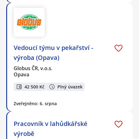
Vedoucí týmu v pekařství -
výroba (Opava)
Globus ČR, v.o.s.
Opava
42 500 Kč
Plný úvazek
Zveřejněno: 6. srpna
Pracovník v lahůdkářské
výrobě