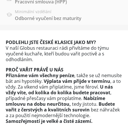
Pracovní smlouva (HPP)
Minimální vzdělání
Odborné vyučení bez maturity
PODLEHLI JSTE ČESKÉ KLASICE JAKO MY?
V naší Globus restauraci rádi přivítáme do týmu
vyučené kuchaře, kteří budou vařit poctivě a s
odhodláním.
PROČ VAŘIT PRÁVĚ U NÁS
Přiznáme vám všechny peníze
, takže se už nemusíte
bát ani hypotéky.
Výplata vám přijde v termínu
, a to
vždy. Za víkend vám připlatíme, jsme féroví.
U nás
vždy víte, od kolika do kolika budete pracovat
,
případné přesčasy vám proplatíme.
Nabízíme
smlouvu na dobu neurčitou,
tedy jistotu.
Budete
vařit z čerstvých a kvalitních surovin
bez náhražek
a za použití nejmodernější technologie.
Samozřejmostí je velké a čisté zázemí.