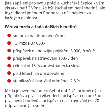
Jste zapáleni pro svou práci a kuchařská čepice k vám
zkrátka patří? Víme, že být kuchařem není snadné, ale
ingredienci jménem Podpora u nás najdete za
každých okolností.
Férová mzda a řada dalších benefitů
smlouva na dobu neurčitou
13. mzda 37 800,-
příspěvek na penzijní pojištění 6.000,-/ročně
příspěvek na stravování 100,- / den
celoroční 15 % zaměstnanecká sleva
po 3 letech 25 dní dovolené
stabilizační kvartální odměna až 3 %
Mzda je uvedená po zkušební době vč. průměrných
příplatků za práci o víkendech, příspěvku na údržbu
pracovních oděvů a příspěvku na stravování (za 20
odpracovaných směn).