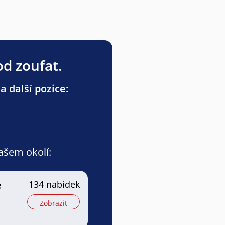
od zoufat.
a další pozice:
vašem okolí:
e
134 nabídek
Zobrazit