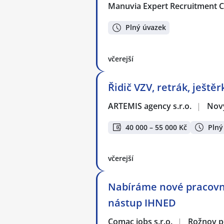
Manuvia Expert Recruitment CZ
Plný úvazek
včerejší
Řidič VZV, retrák, ještěr
ARTEMIS agency s.r.o.
|
Nový
40 000 – 55 000 Kč
Plný
včerejší
Nabíráme nové pracovní
nástup IHNED
Comac jobs s.r.o.
|
Rožnov 