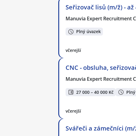
Seřizovač lisů (m/ž) - až
Manuvia Expert Recruitment CZ
Plný úvazek
včerejší
CNC - obsluha, seřizovač
Manuvia Expert Recruitment CZ
27 000 – 40 000 Kč
Plný
včerejší
Svářeči a zámečníci (m/