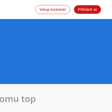
Vstup inzerenti
Přihlásit se
 tomu top