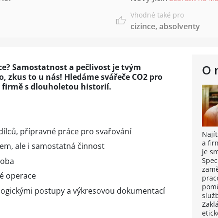
Vhodné také pro
cizince
,
absolventy
áce? Samostatnost a pečlivost je tvým
O 
 zkus to u nás! Hledáme svářeče CO2 pro
irmě s dlouholetou historií.
dílců, přípravné práce pro svařování
Nají
a fi
em, ale i samostatná činnost
je s
roba
Spec
zamě
né operace
prac
pomě
ologickými postupy a výkresovou dokumentací
služb
Zakl
etic