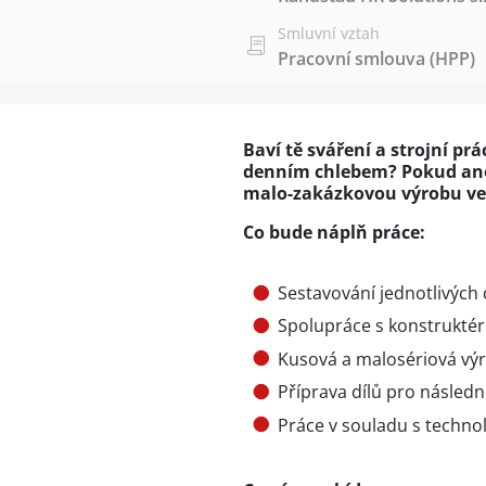
Smluvní vztah
Pracovní smlouva (HPP)
Baví tě sváření a strojní pr
denním chlebem? Pokud ano,
malo-zakázkovou výrobu ve f
Co bude náplň práce:
Sestavování jednotlivých 
Spolupráce s konstruktér
Kusová a malosériová vý
Příprava dílů pro násled
Práce v souladu s techn