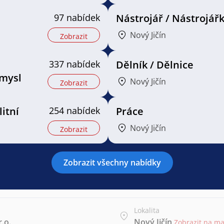
97 nabídek
Nástrojář / Nástrojář
Nový Jičín
Zobrazit
337 nabídek
Dělník / Dělnice
mysl
Nový Jičín
Zobrazit
litní
254 nabídek
Práce
Nový Jičín
Zobrazit
Zobrazit všechny nabídky
Lokalita
.o.
Nový Jičín
Zobrazit na m