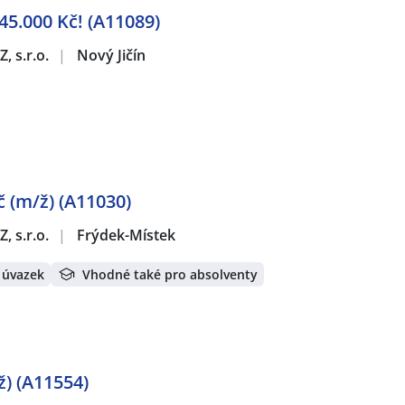
 45.000 Kč! (A11089)
, s.r.o.
|
Nový Jičín
 (m/ž) (A11030)
, s.r.o.
|
Frýdek-Místek
 úvazek
Vhodné také pro absolventy
ž) (A11554)