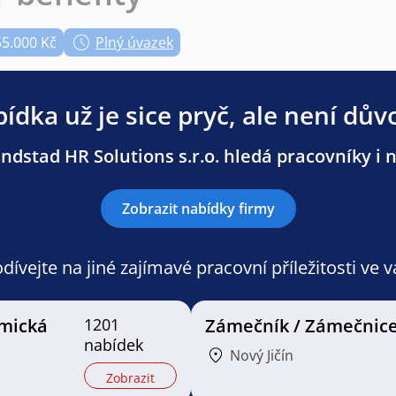
55.000 Kč
Plný úvazek
ídka už je sice pryč, ale není dův
dstad HR Solutions s.r.o. hledá pracovníky i n
Zobrazit nabídky firmy
ívejte na jiné zajímavé pracovní příležitosti ve 
mická
1201
Zámečník / Zámečnic
nabídek
Nový Jičín
Zobrazit