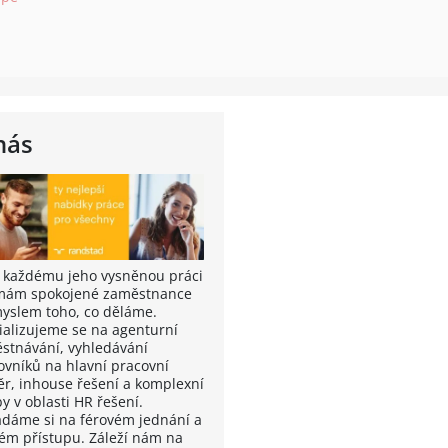
nás
t každému jeho vysněnou práci
rmám spokojené zaměstnance
myslem toho, co děláme.
ializujeme se na agenturní
stnávání, vyhledávání
ovníků na hlavní pracovní
r, inhouse řešení a komplexní
y v oblasti HR řešení.
ádáme si na férovém jednání a
kém přístupu. Záleží nám na