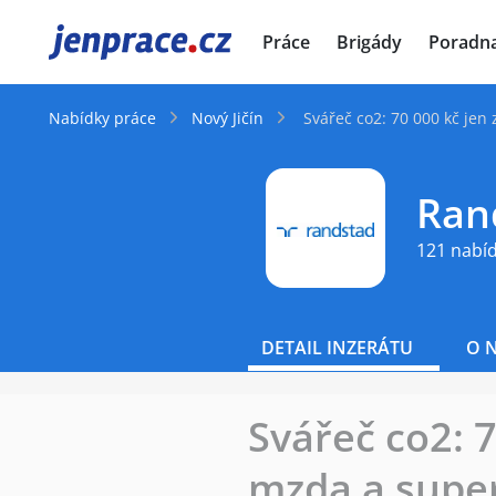
JenPráce.cz
Práce
Brigády
Poradn
Nabídky práce
Nový Jičín
Svářeč co2: 70 000 kč jen
Rand
121 nabí
DETAIL INZERÁTU
O 
Svářeč co2: 
mzda a super