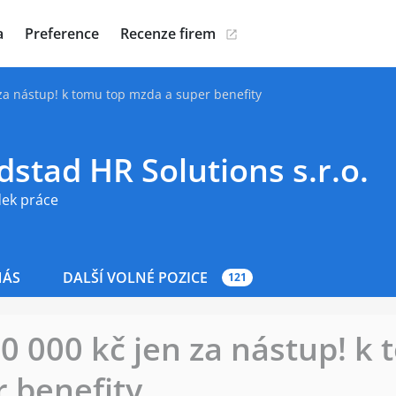
a
Preference
Recenze firem
 za nástup! k tomu top mzda a super benefity
stad HR Solutions s.r.o.
dek práce
NÁS
DALŠÍ VOLNÉ POZICE
121
70 000 kč jen za nástup! k
 benefity