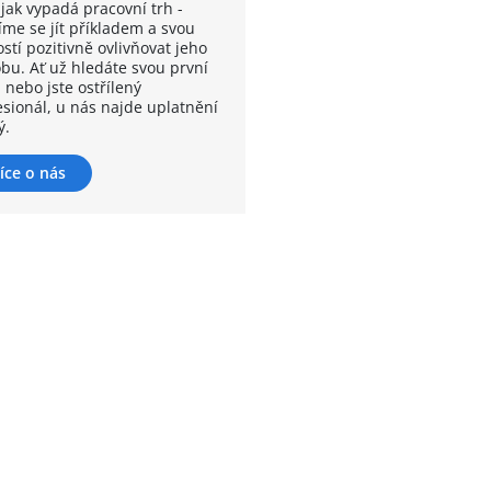
 jak vypadá pracovní trh -
íme se jít příkladem a svou
stí pozitivně ovlivňovat jeho
bu. Ať už hledáte svou první
 nebo jste ostřílený
esionál, u nás najde uplatnění
ý.
íce o nás