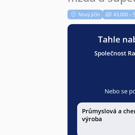
Nový Jičín
43.000 – 
Tahle nab
Společnost Ran
Nebo se pod
Průmyslová a che
výroba