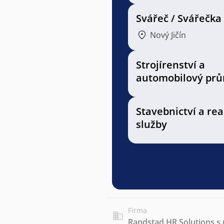
Svářeč / Svářečka
Nový Jičín
Strojírenství a
automobilový prů
Stavebnictví a rea
služby
Firma
Randstad HR Solutions s.r