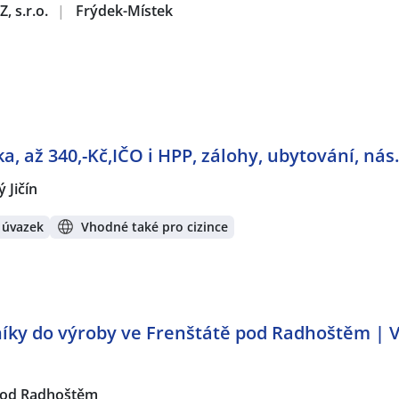
, s.r.o.
|
Frýdek-Místek
ka, až 340,-Kč,IČO i HPP, zálohy, ubytování, nás.
 Jičín
 úvazek
Vhodné také pro cizince
ky do výroby ve Frenštátě pod Radhoštěm | V
pod Radhoštěm