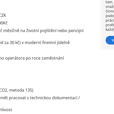
tom,
snaž
činno
CZK
podo
práci
00Kč
prof
každ
č měsíčně na životní pojištění nebo penzijní
V
 za 30 kč) v moderní firemní jídelně
ího operátora po roce zaměstnání
(CO2, metoda 135)
umět pracovat s technickou dokumentací /
hlivost