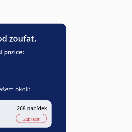
od zoufat.
í pozice:
vašem okolí:
268 nabídek
Zobrazit