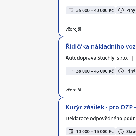
35 000 – 40 000 Kč
Plný
včerejší
Řidič/ka nákladního voz
Autodoprava Stuchlý, s.r.o.
|
38 000 – 45 000 Kč
Plný
včerejší
Kurýr zásilek - pro OZP 
Deklarace odpovědného podnik
13 000 – 15 000 Kč
Zkrá