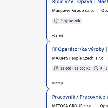
Řidič VZV - Opava | Ná
ManpowerGroup s.r.o.
|
Op
Plný úvazek
včerejší
👷‍♂️Operátor/ka výroby
MAXIN'S People Czech, s.r.o.
29 000 – 35 000 Kč
Plný
včerejší
Pracovník / Pracovnice
METOSA GROUP s.r.o.
|
Opa