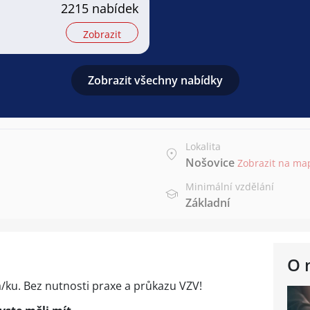
2215 nabídek
Zobrazit
Zobrazit všechny nabídky
Lokalita
Nošovice
Zobrazit na ma
Minimální vzdělání
Základní
O 
ku. Bez nutnosti praxe a průkazu VZV!