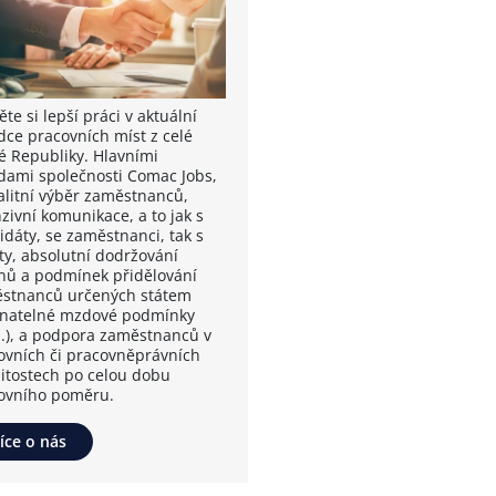
te si lepší práci v aktuální
dce pracovních míst z celé
é Republiky. Hlavními
dami společnosti Comac Jobs,
valitní výběr zaměstnanců,
zivní komunikace, a to jak s
idáty, se zaměstnanci, tak s
nty, absolutní dodržování
nů a podmínek přidělování
stnanců určených státem
vnatelné mzdové podmínky
.), a podpora zaměstnanců v
ovních či pracovněprávních
žitostech po celou dobu
ovního poměru.
íce o nás