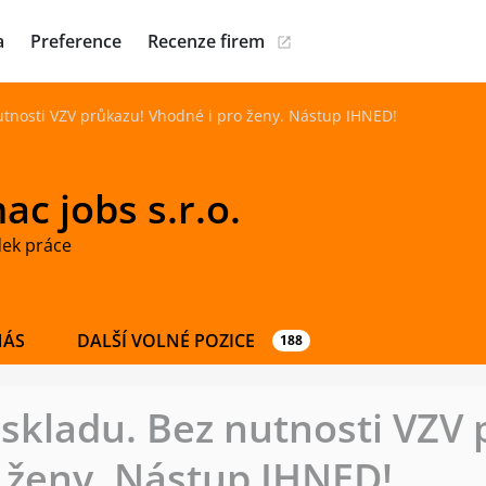
a
Preference
Recenze firem
utnosti VZV průkazu! Vhodné i pro ženy. Nástup IHNED!
c jobs s.r.o.
dek práce
NÁS
DALŠÍ VOLNÉ POZICE
188
skladu. Bez nutnosti VZV 
 ženy. Nástup IHNED!