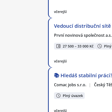
včerejší
Vedoucí distribuční sítě
První novinová společnost a.s
27 500 – 33 000 Kč
Plný
včerejší
📚 Hledáš stabilní práci
Comac jobs s.r.o.
|
Český Tě
Plný úvazek
včerejší