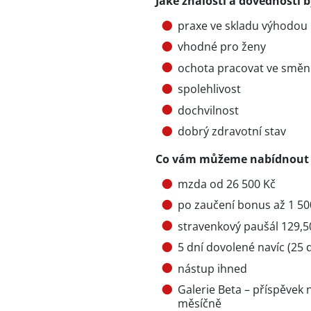
Jaké znalosti a dovednosti b
praxe ve skladu výhodou
vhodné pro ženy
ochota pracovat ve smě
spolehlivost
dochvilnost
dobrý zdravotní stav
Co vám můžeme nabídnout
mzda od 26 500 Kč
po zaučení bonus až 1 50
stravenkový paušál 129,5
5 dní dovolené navíc (25 d
nástup ihned
Galerie Beta – příspěvek 
měsíčně