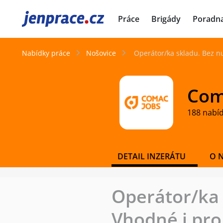
JenPráce.cz
Práce
Brigády
Poradn
Nabídky práce
Nošovice
Operátor/ka skladu. Bez n
Coma
188 nabí
DETAIL INZERÁTU
O 
Operátor/ka 
Vhodné i pro