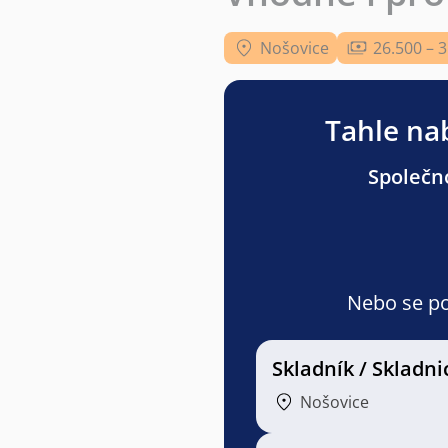
Nošovice
26.500 – 
Tahle nab
Společno
Nebo se pod
Skladník / Skladni
Nošovice