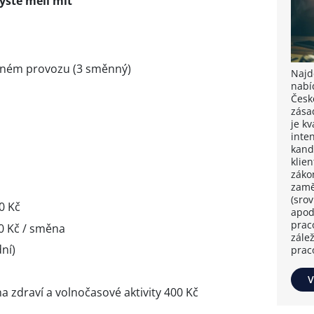
yste měli mít
nném provozu (3 směnný)
Najdě
nabí
Česk
zása
je k
inten
kand
klie
záko
zamě
(sro
0 Kč
apod
prac
0 Kč / směna
zále
ní)
prac
V
na zdraví a volnočasové aktivity 400 Kč