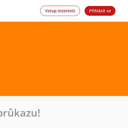
Vstup inzerenti
Přihlásit se
průkazu!