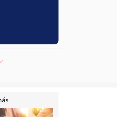
pě
nás