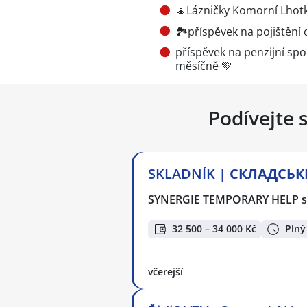
🧘Lázničky Komorní Lhot
🏞️příspěvek na pojištění
příspěvek na penzijní sp
měsíčně 💚
Podívejte 
SKLADNÍK | СКЛАДСЬКИ
SYNERGIE TEMPORARY HELP s.
32 500 – 34 000 Kč
Plný
včerejší