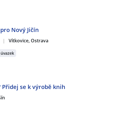
 pro Nový Jičín
.
|
Vítkovice, Ostrava
 úvazek
? Přidej se k výrobě knih
šín