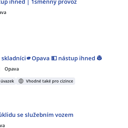
stup ihned | 1směnný provoz
ava
 | skladníci🫵Opava 💵 nástup ihned 👷
|
Opava
 úvazek
Vhodné také pro cizince
 úklidu se služebním vozem
va