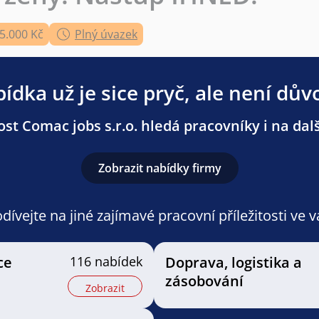
35.000 Kč
Plný úvazek
ídka už je sice pryč, ale není dův
st Comac jobs s.r.o. hledá pracovníky i na dalš
Zobrazit nabídky firmy
ívejte na jiné zajímavé pracovní příležitosti ve 
ce
116 nabídek
Doprava, logistika a
zásobování
Zobrazit