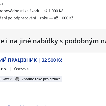
ka
 odpovědnosti za škodu - až 1 000 Kč
oření po odpracování 1 roku — až 1 000 Kč
se i na jiné nabídky s podobným 
Й ПРАЦІВНИК | 32 500 Kč
r.o.
|
Ostrava
 úvazek
Vhodné také pro cizince