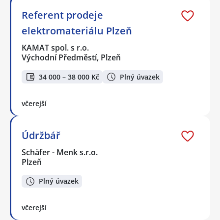
Referent prodeje
elektromateriálu Plzeň
KAMAT spol. s r.o.
Východní Předměstí, Plzeň
34 000 – 38 000 Kč
Plný úvazek
včerejší
Údržbář
Schäfer - Menk s.r.o.
Plzeň
Plný úvazek
včerejší