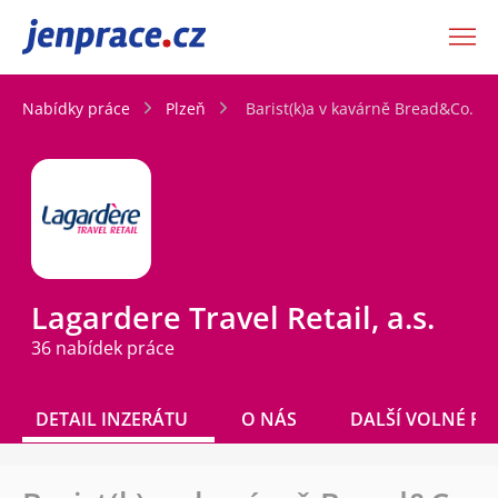
JenPráce.cz
Nabídky práce
Plzeň
Barist(k)a v kavárně Bread&Co. v P
Lagardere Travel Retail, a.s.
36 nabídek práce
DETAIL INZERÁTU
O NÁS
DALŠÍ VOLNÉ PO