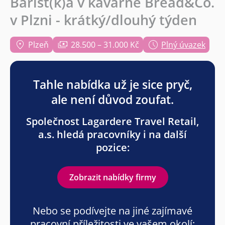
Barist(k)a v kavárně Bread&Co.
v Plzni - krátký/dlouhý týden
Plzeň
28.500 – 31.000 Kč
Plný úvazek
Tahle nabídka už je sice pryč,
ale není důvod zoufat.
Společnost Lagardere Travel Retail,
a.s. hledá pracovníky i na další
pozice:
Zobrazit nabídky firmy
Nebo se podívejte na jiné zajímavé
pracovní příležitosti ve vašem okolí: