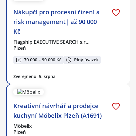
Nákupčí pro procesní řízení a
risk management| až 90 000
Kč
Flagship EXECUTIVE SEARCH s.r…
Plzeň
70 000 – 90 000 Kč
Plný úvazek
Zveřejněno: 5. srpna
Kreativní návrhář a prodejce
kuchyní Möbelix Plzeň (A1691)
Möbelix
Plzeň