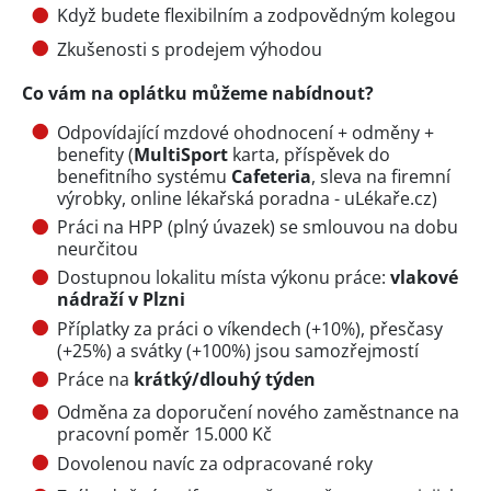
Když budete flexibilním a zodpovědným kolegou
Zkušenosti s prodejem výhodou
Co vám na oplátku můžeme nabídnout?
Odpovídající mzdové ohodnocení + odměny +
benefity (
MultiSport
karta, příspěvek do
benefitního systému
Cafeteria
, sleva na firemní
výrobky, online lékařská poradna - uLékaře.cz)
Práci na HPP (plný úvazek) se smlouvou na dobu
neurčitou
Dostupnou lokalitu místa výkonu práce:
vlakové
nádraží v Plzni
Příplatky za práci o víkendech (+10%), přesčasy
(+25%) a svátky (+100%) jsou samozřejmostí
Práce na
krátký/dlouhý týden
Odměna za doporučení nového zaměstnance na
pracovní poměr 15.000 Kč
Dovolenou navíc za odpracované roky