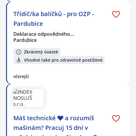
Třídič/ka balíčků - pro OZP -
Pardubice
Deklarace odpovědného…
Pardubice
Zkrácený úvazek
Vhodné také pro zdravotně postižené
včerejší
Máš technické 🩶 a rozumíš
mašinám? Pracuj 15 dní v