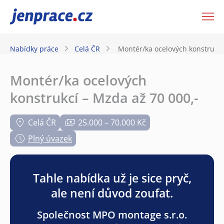
JenPráce.cz
Nabídky práce
Celá ČR
Montér/ka ocelových konstrukcí
Montér/ka ocelových
konstrukcí – Mzda až 70 000,-
Celá ČR
25.000 – 70.000 Kč
Plný úvazek
Tahle nabídka už je sice pryč,
ale není důvod zoufat.
Společnost MPO montage s.r.o.