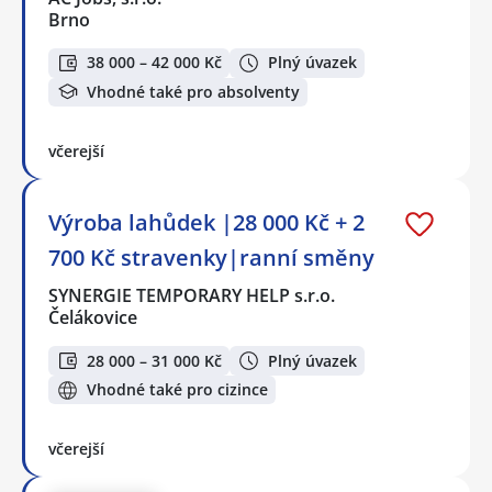
Brno
38 000 – 42 000 Kč
Plný úvazek
Vhodné také pro absolventy
včerejší
Výroba lahůdek |28 000 Kč + 2
700 Kč stravenky|ranní směny
SYNERGIE TEMPORARY HELP s.r.o.
Čelákovice
28 000 – 31 000 Kč
Plný úvazek
Vhodné také pro cizince
včerejší