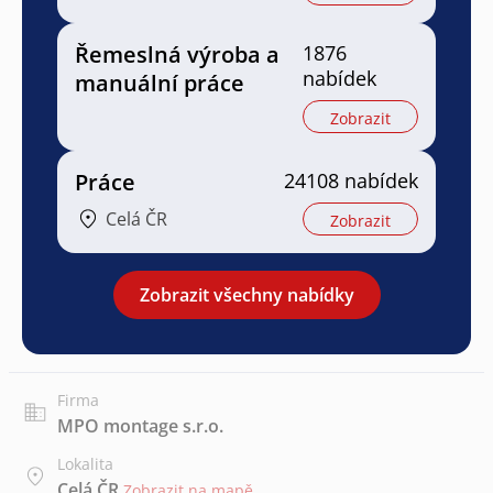
Řemeslná výroba a
1876
nabídek
manuální práce
Zobrazit
Práce
24108 nabídek
Celá ČR
Zobrazit
Zobrazit všechny nabídky
Firma
MPO montage s.r.o.
Lokalita
Celá ČR
Zobrazit na mapě