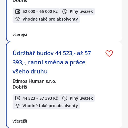
Dobříš
52 000 – 65 000 Kč
Plný úvazek
Vhodné také pro absolventy
včerejší
Údržbář budov 44 523,- až 57
393,-, ranní směna a práce
všeho druhu
Etimos Human s.r.o.
Dobříš
44 523 – 57 393 Kč
Plný úvazek
Vhodné také pro absolventy
včerejší