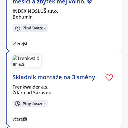
měsíci a zbytek měj volno. ⚙
INDEX NOSLUŠ s.r.o.
Bohumín
Plný úvazek
včerejší
Skladník montáže na 3 směny
Trenkwalder a.s.
Žďár nad Sázavou
Plný úvazek
včerejší