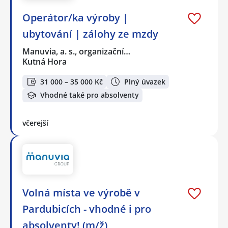
Operátor/ka výroby |
ubytování | zálohy ze mzdy
Manuvia, a. s., organizační…
Kutná Hora
31 000 – 35 000 Kč
Plný úvazek
Vhodné také pro absolventy
včerejší
Volná místa ve výrobě v
Pardubicích - vhodné i pro
absolventy! (m/ž)