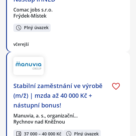
Comac jobs s.r.o.
Frýdek-Místek
Plný úvazek
včerejší
Stabilní zaměstnání ve výrobě
(m/ž) | mzda až 40 000 Kč +
nástupní bonus!
Manuvia, a. s., organizační…
Rychnov nad Kněžnou
37 000 – 40 000 Kč
Plný úvazek