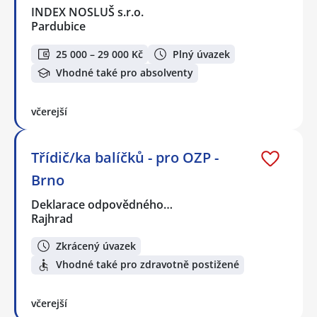
INDEX NOSLUŠ s.r.o.
Pardubice
25 000 – 29 000 Kč
Plný úvazek
Vhodné také pro absolventy
včerejší
Třídič/ka balíčků - pro OZP -
Brno
Deklarace odpovědného…
Rajhrad
Zkrácený úvazek
Vhodné také pro zdravotně postižené
včerejší