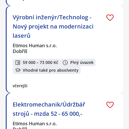
Výrobní inženýr/Technolog -
Nový projekt na modernizaci
laserů
Etimos Human s.r.o.
Dobříš
59 000 – 73 000 Kč
Plný úvazek
Vhodné také pro absolventy
včerejší
Elektromechanik/Údržbář
strojů - mzda 52 - 65 000,-
Etimos Human s.r.o.