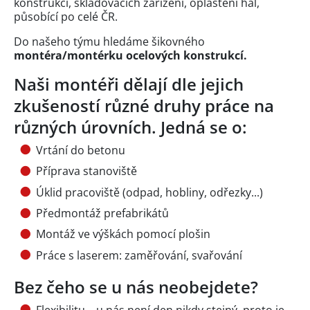
konstrukcí, skladovacích zařízení, opláštění hal,
působící po celé ČR.
Do našeho týmu hledáme šikovného
montéra/montérku ocelových konstrukcí.
Naši montéři dělají dle jejich
zkušeností různé druhy práce na
různých úrovních. Jedná se o:
Vrtání do betonu
Příprava stanoviště
Úklid pracoviště (odpad, hobliny, odřezky...)
Předmontáž prefabrikátů
Montáž ve výškách pomocí plošin
Práce s laserem: zaměřování, svařování
Bez čeho se u nás neobejdete?
Flexibilitu – u nás není den nikdy stejný, proto je