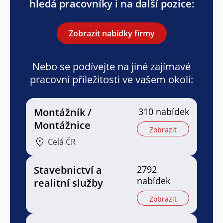
hledá pracovníky i na další pozice:
Zobrazit nabídky firmy
Nebo se podívejte na jiné zajímavé
pracovní příležitosti ve vašem okolí:
Montážník /
310 nabídek
Montážnice
Zobrazit
Celá ČR
Stavebnictví a
2792
nabídek
realitní služby
Zobrazit