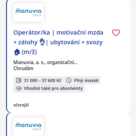
Operátor/ka | motivační mzda
+ zálohy 👌| ubytování + svozy
🏠 (m/ž)
Manuvia, a. s., organizační…
Chrudim
31 000 – 37 600 Kč
Plný úvazek
Vhodné také pro absolventy
včerejší