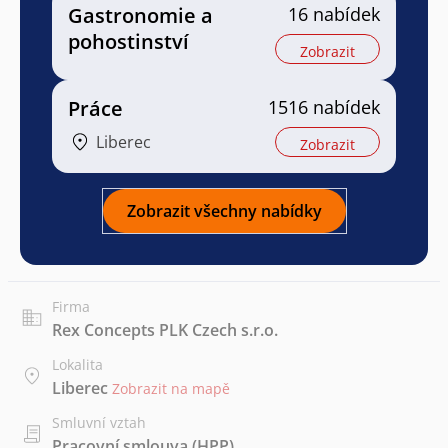
Gastronomie a
16 nabídek
pohostinství
Zobrazit
Práce
1516 nabídek
Liberec
Zobrazit
Zobrazit všechny nabídky
Firma
Rex Concepts PLK Czech s.r.o.
Lokalita
Liberec
Zobrazit na mapě
Smluvní vztah
Pracovní smlouva (HPP)