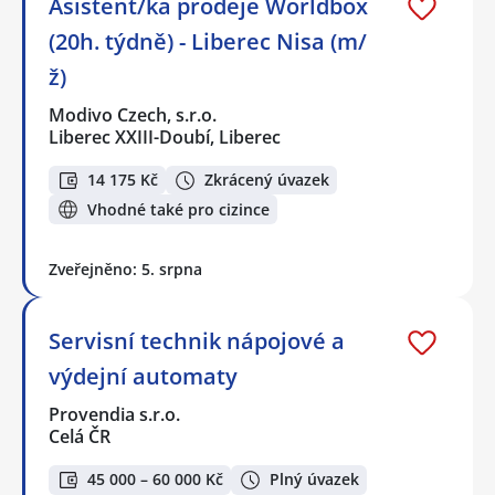
Asistent/ka prodeje Worldbox
(20h. týdně) - Liberec Nisa (m/
ž)
Modivo Czech, s.r.o.
Liberec XXIII-Doubí, Liberec
14 175 Kč
Zkrácený úvazek
Vhodné také pro cizince
Zveřejněno: 5. srpna
Servisní technik nápojové a
výdejní automaty
Provendia s.r.o.
Celá ČR
45 000 – 60 000 Kč
Plný úvazek