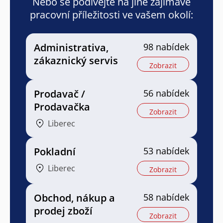
Nebo se podívejte na jiné zajímavé
pracovní příležitosti ve vašem okolí:
Administrativa,
98 nabídek
zákaznický servis
Zobrazit
Prodavač /
56 nabídek
Prodavačka
Zobrazit
Liberec
Pokladní
53 nabídek
Liberec
Zobrazit
Obchod, nákup a
58 nabídek
prodej zboží
Zobrazit