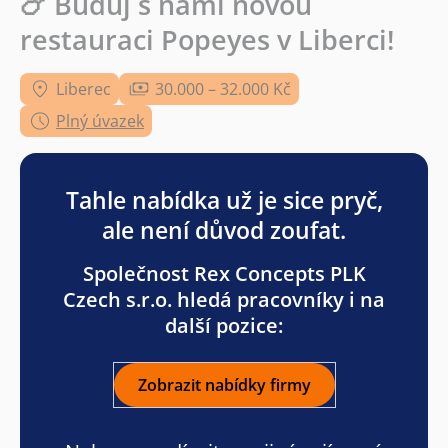
🍗 Buduj s námi novou
restauraci Popeyes v Liberci!
Liberec
30.000 – 32.000 Kč
Plný úvazek
Tahle nabídka už je sice pryč,
ale není důvod zoufat.
Společnost Rex Concepts PLK
Czech s.r.o. hledá pracovníky i na
další pozice:
Zobrazit nabídky firmy