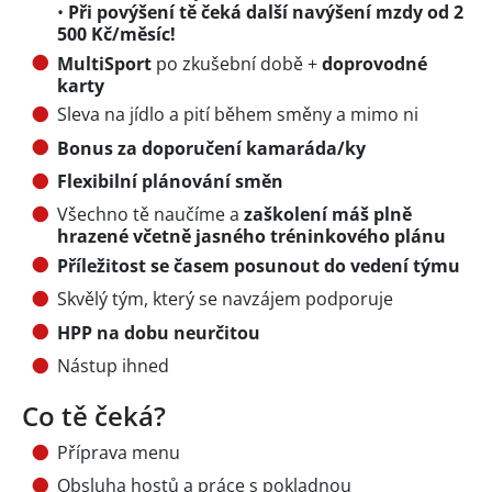
•
Při povýšení tě čeká další navýšení mzdy od 2
500 Kč/měsíc!
MultiSport
po zkušební době +
doprovodné
karty
Sleva na jídlo a pití během směny a mimo ni
Bonus za doporučení kamaráda/ky
Flexibilní plánování směn
Všechno tě naučíme a
zaškolení máš plně
hrazené včetně jasného tréninkového plánu
Příležitost se časem posunout do vedení týmu
Skvělý tým, který se navzájem podporuje
HPP na dobu neurčitou
Nástup ihned
Co tě čeká?
Příprava menu
Obsluha hostů a práce s pokladnou