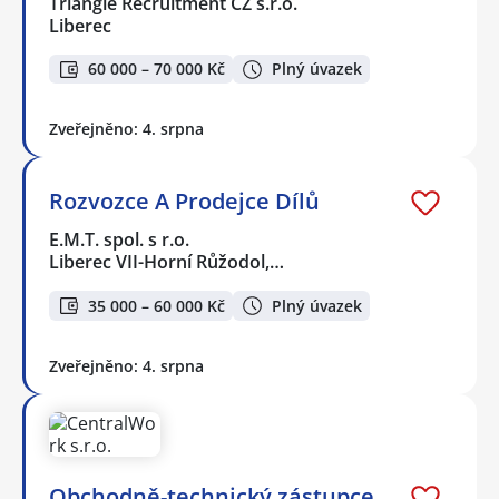
Triangle Recruitment CZ s.r.o.
Liberec
60 000 – 70 000 Kč
Plný úvazek
Zveřejněno: 4. srpna
Rozvozce A Prodejce Dílů
E.M.T. spol. s r.o.
Liberec VII-Horní Růžodol,…
35 000 – 60 000 Kč
Plný úvazek
Zveřejněno: 4. srpna
Obchodně-technický zástupce