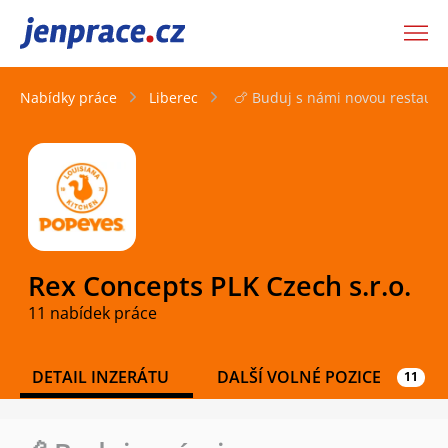
JenPráce.cz
Nabídky práce
Liberec
🍗 Buduj s námi novou restaurac
Rex Concepts PLK Czech s.r.o.
11 nabídek práce
DETAIL INZERÁTU
DALŠÍ VOLNÉ POZICE
11