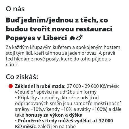
O nás
Buď jedním/jednou z těch, co
budou tvořit novou restauraci
Popeyes v Liberci 🔥🍗
Za každým křupavým kuřetem a spokojeným hostem
stojí tým lidí, kteří táhnou za jeden provaz. A právě
teď hledáme nové posily, které do toho půjdou s
námi.
Co získáš:
Základní hrubá mzda:
27 000 - 29 000 Kč/měsíc
včetně příspěvku na údržbu uniformy
• Příplatky a odměny, které se odvíjí od
odpracovaných směn jsou samozřejmostí (noční
směny +10%,víkendy +10% a svátky +100%) a dále
také
bonusy za výkon a dýška
•
Průměrně si tedy můžeš vydělat až 32 000
Kč/měsíc
, záleží jen na tobě