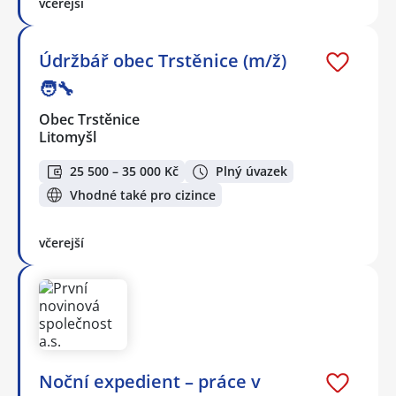
včerejší
Údržbář obec Trstěnice (m/ž)
🧑‍🔧
Obec Trstěnice
Litomyšl
25 500 – 35 000 Kč
Plný úvazek
Vhodné také pro cizince
včerejší
Noční expedient – práce v