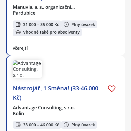
Manuvia, a. s., organizační…
Pardubice
31 000 – 35 000 Kč
Plný úvazek
Vhodné také pro absolventy
včerejší
Nástrojář, 1 Směna! (33-46.000
Kč)
Advantage Consulting, s.r.o.
Kolín
33 000 – 46 000 Kč
Plný úvazek