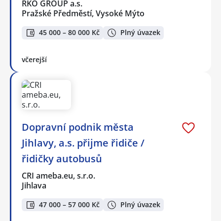
RKO GROUP a.s.
Pražské Předměstí, Vysoké Mýto
45 000 – 80 000 Kč
Plný úvazek
včerejší
Dopravní podnik města
Jihlavy, a.s. přijme řidiče /
řidičky autobusů
CRI ameba.eu, s.r.o.
Jihlava
47 000 – 57 000 Kč
Plný úvazek