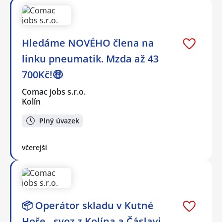
Hledáme NOVÉHO člena na
linku pneumatik. Mzda až 43
700Kč!🤑
Comac jobs s.r.o.
Kolín
Plný úvazek
včerejší
📦 Operátor skladu v Kutné
Hoře - svoz z Kolína a Čáslavi