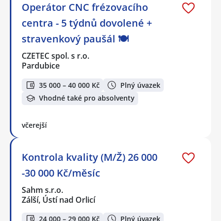
Operátor CNC frézovacího
centra - 5 týdnů dovolené +
stravenkový paušál 🍽️
CZETEC spol. s r.o.
Pardubice
35 000 – 40 000 Kč
Plný úvazek
Vhodné také pro absolventy
včerejší
Kontrola kvality (M/Ž) 26 000
-30 000 Kč/měsíc
Sahm s.r.o.
Zálší, Ústí nad Orlicí
24 000 – 29 000 Kč
Plný úvazek