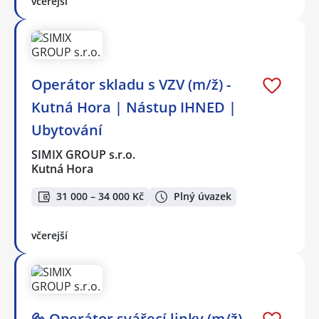
včerejší
Operátor skladu s VZV (m/ž) -
Kutná Hora | Nástup IHNED |
Ubytování
SIMIX GROUP s.r.o.
Kutná Hora
31 000 – 34 000 Kč
Plný úvazek
včerejší
🔩 Operátor svářecí linky (m/ž)