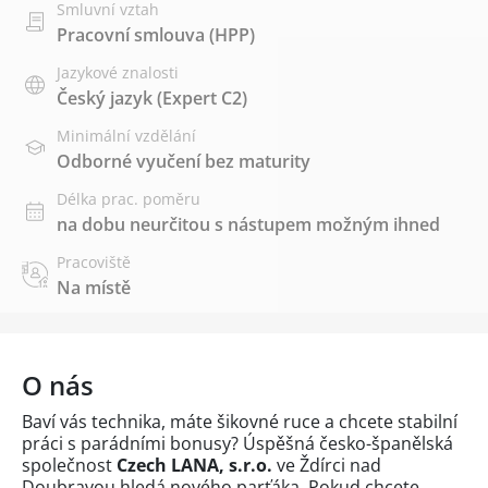
Smluvní vztah
Pracovní smlouva (HPP)
Jazykové znalosti
Český jazyk
(Expert C2)
Minimální vzdělání
Odborné vyučení bez maturity
Délka prac. poměru
na dobu neurčitou s nástupem možným ihned
Pracoviště
Na místě
O nás
Baví vás technika, máte šikovné ruce a chcete stabilní
práci s parádními bonusy? Úspěšná česko-španělská
společnost
Czech LANA, s.r.o.
ve Ždírci nad
Doubravou hledá nového parťáka. Pokud chcete