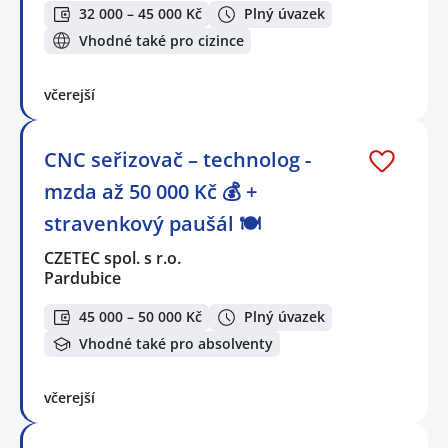
32 000 – 45 000 Kč
Plný úvazek
Vhodné také pro cizince
včerejší
CNC seřizovač – technolog -
mzda až 50 000 Kč 💰 +
stravenkový paušál 🍽️
CZETEC spol. s r.o.
Pardubice
45 000 – 50 000 Kč
Plný úvazek
Vhodné také pro absolventy
včerejší