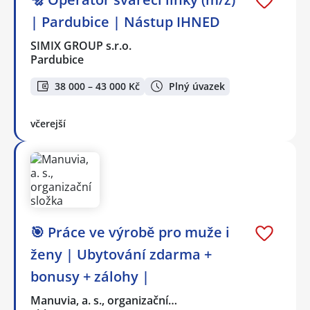
| Pardubice | Nástup IHNED
SIMIX GROUP s.r.o.
Pardubice
38 000 – 43 000 Kč
Plný úvazek
včerejší
🎯 Práce ve výrobě pro muže i
ženy | Ubytování zdarma +
bonusy + zálohy |
Manuvia, a. s., organizační…