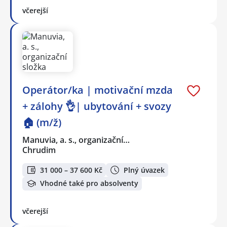
včerejší
Operátor/ka | motivační mzda
+ zálohy 👌| ubytování + svozy
🏠 (m/ž)
Manuvia, a. s., organizační…
Chrudim
31 000 – 37 600 Kč
Plný úvazek
Vhodné také pro absolventy
včerejší