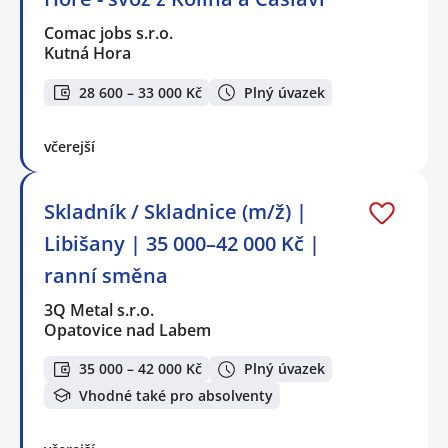
Comac jobs s.r.o.
Kutná Hora
28 600 – 33 000 Kč
Plný úvazek
včerejší
Skladník / Skladnice (m/ž) |
Libišany | 35 000–42 000 Kč |
ranní směna
3Q Metal s.r.o.
Opatovice nad Labem
35 000 – 42 000 Kč
Plný úvazek
Vhodné také pro absolventy