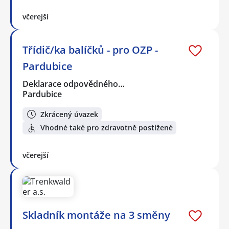
včerejší
Třídič/ka balíčků - pro OZP -
Pardubice
Deklarace odpovědného…
Pardubice
Zkrácený úvazek
Vhodné také pro zdravotně postižené
včerejší
Skladník montáže na 3 směny