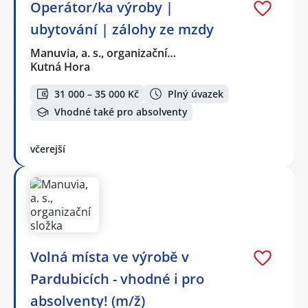
Operátor/ka výroby |
ubytování | zálohy ze mzdy
Manuvia, a. s., organizační…
Kutná Hora
31 000 – 35 000 Kč
Plný úvazek
Vhodné také pro absolventy
včerejší
Volná místa ve výrobě v
Pardubicích - vhodné i pro
absolventy! (m/ž)