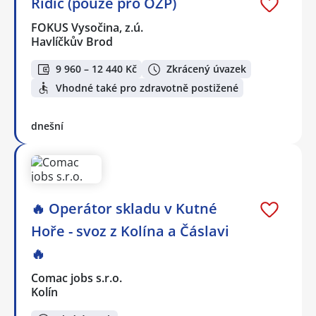
Řidič (pouze pro OZP)
FOKUS Vysočina, z.ú.
Havlíčkův Brod
9 960 – 12 440 Kč
Zkrácený úvazek
Vhodné také pro zdravotně postižené
dnešní
🔥 Operátor skladu v Kutné
Hoře - svoz z Kolína a Čáslavi
🔥
Comac jobs s.r.o.
Kolín