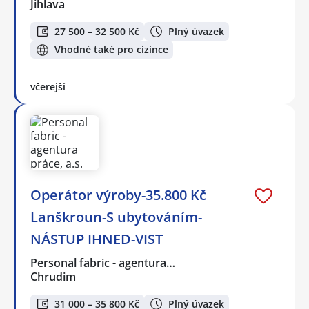
Jihlava
27 500 – 32 500 Kč
Plný úvazek
Vhodné také pro cizince
včerejší
Operátor výroby-35.800 Kč
Lanškroun-S ubytováním-
NÁSTUP IHNED-VIST
Personal fabric - agentura…
Chrudim
31 000 – 35 800 Kč
Plný úvazek