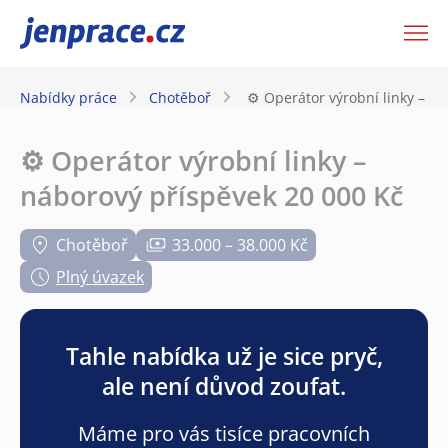
JenPráce.cz
Nabídky práce
Chotěboř
⚙️ Operátor výrobní linky – n
⚙️ Operátor výrobní linky –
náborový příspěvek 20 000 Kč
Chotěboř
33.000 – 38.000 Kč
Plný úvazek
Tahle nabídka už je sice pryč,
ale není důvod zoufat.
Máme pro vás tisíce pracovních