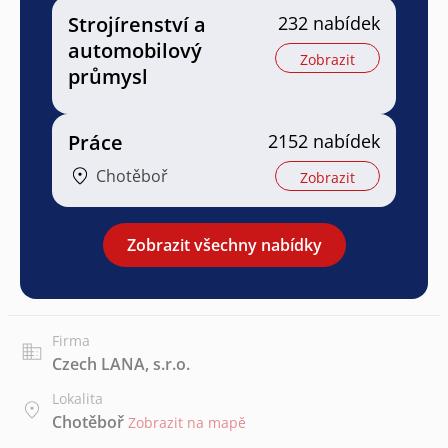
Strojírenství a
232 nabídek
automobilový
Zobrazit
průmysl
Práce
2152 nabídek
Chotěboř
Zobrazit
Zobrazit všechny nabídky
Firma
Czech LANA, s.r.o.
Lokalita
Chotěboř
Zobrazit na mapě