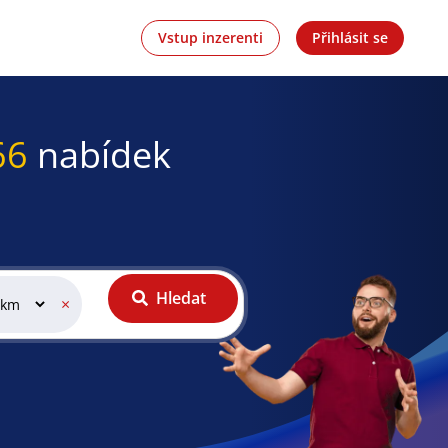
Vstup inzerenti
Přihlásit se
66
nabídek
Hledat
×