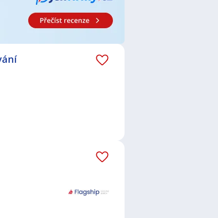
 Zámečnice
,
Zedník / Zednice
,
,
Fyzioterapeut / Fyzioterapeutka
,
átor / operátorka výroby
,
írenství
,
Konstruktér /
romontér / Elektromontérka
,
 / technička automatizace
,
vání
Polná
,
Jihlava
,
Chrudim
,
Čáslav
,
vou
,
Chotěboř
,
Pávov, Jihlava
,