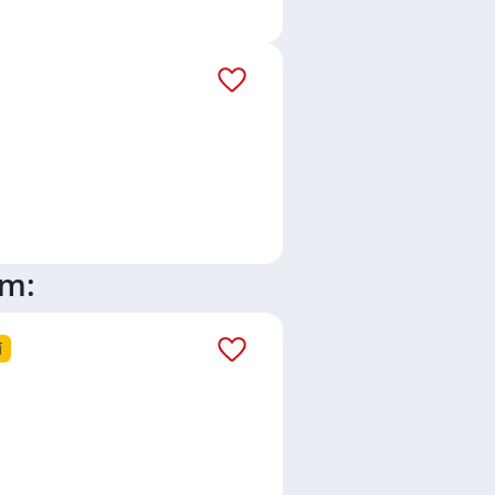
ím:
í