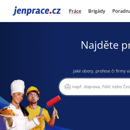
JenPráce.cz
Práce
Brigády
Poradn
Najděte p
Jaké obory, profese či firmy v