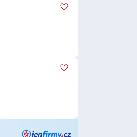
áš email dostávejte aktuální
age s.r.o.
,
MarkZPro s.r.o.
,
vnické osoby
,
DAFE - PLAST Jihlava,
ublika v.o.s.
,
ALBAform CZ s.r.o.
,
y s.r.o.
,
Skanska a.s.
,
FOKUS
pošta, s.p.
,
Grafton Recruitment
MANN WIZARD s.r.o.
,
OLMAN
holdingu ČSOB
,
Advantage
o.
,
ALZHEIMER HOME z.ú.
,
SIMIX
pol. s r.o.
,
Krajské ředitelství
ce
,
Referent / Referentka
,
dkyně
,
Specialista / specialistka v
,
Account Manager / Key Account
 / specialistka ve službách
,
Dělník /