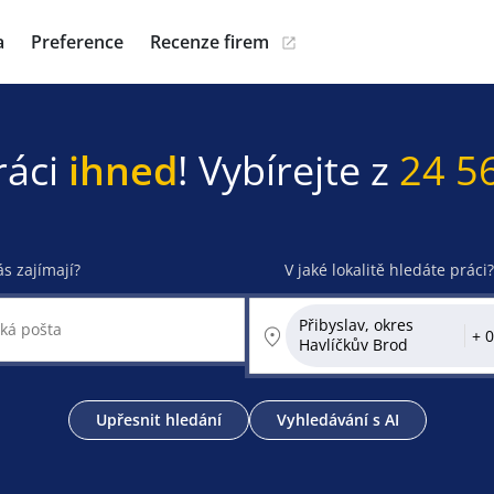
a
Preference
Recenze firem
ráci
ihned
! Vybírejte z
24 5
ás zajímají?
V jaké lokalitě hledáte práci?
Přibyslav, okres
Havlíčkův Brod
Upřesnit hledání
Vyhledávání s AI