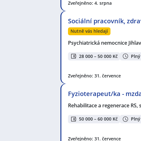
Zveřejněno: 4. srpna
Sociální pracovník, zdr
Nutně vás hledají
Psychiatrická nemocnice Jihla
28 000 – 50 000 Kč
Plný
Zveřejněno: 31. července
Fyzioterapeut/ka - mzda
Rehabilitace a regenerace RS, s
50 000 – 60 000 Kč
Plný
Zveřejněno: 31. července