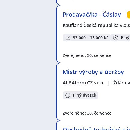
Prodavač/ka - Čáslav
Kaufland Česká republika v.o.s
33 000 – 35 000 Kč
Plný
Zveřejněno: 30. července
Mistr výroby a údržby
ALBAform CZ s.r.o.
|
Žďár n
Plný úvazek
Zveřejněno: 30. července
Obchodně-technický zás