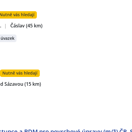
Nutně vás hledají
.
|
Čáslav
(45 km)
 úvazek
Nutně vás hledají
ad Sázavou
(15 km)
tupce a BDM pro povrchové úpravy (m/ž) ČR, 