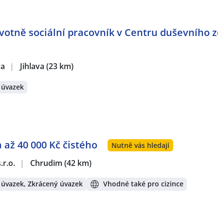
avotně sociální pracovník v Centru duševního z
va
|
Jihlava
(23 km)
 úvazek
 až 40 000 Kč čistého
Nutně vás hledají
.r.o.
|
Chrudim
(42 km)
 úvazek, Zkrácený úvazek
Vhodné také pro cizince