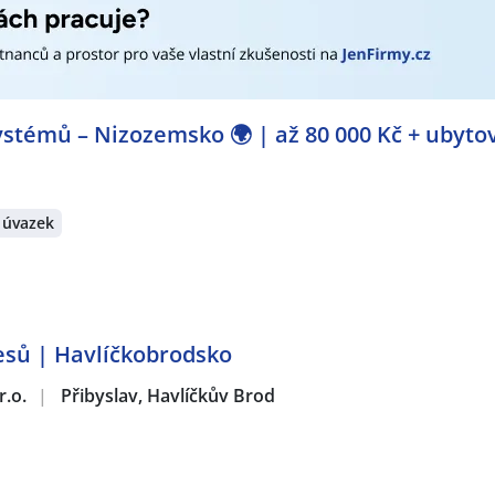
esařka
,
Údržbář / Údržbářka
,
Uklízeč / Uklízečka
,
Zámečník /
k / Montážnice
,
Rozpočtář / Rozpočtářka
,
Svářeč / Svářečka
str / Mistrová
,
Operátor / operátorka NC / CNC strojů
,
Oper
izovač / seřizovačka strojů
,
Technolog / technoložka ve stroj
lektrotechnička
,
Elektromechanik / Elektromechanička
,
Elekt
echnik / technička
,
Obchodní zástupce / zástupkyně
,
Technik
stémů – Nizozemsko 🌍 | až 80 000 Kč + ubyto
rátech:
slav, okres Havlíčkův Brod
,
Přibyslav, okres Havlíčkův Brod
,
 úvazek
Havlíčkův Brod
,
Havlíčkův Brod
,
Polnička
,
Ždírec nad Doubra
Jihlava
,
Jihlava, centrum
esů | Havlíčkobrodsko
r.o.
|
Přibyslav, Havlíčkův Brod