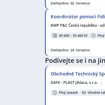
Zveřejněno: 30. července
Koordinátor pomoci ři
AWP P&C Česká republika - od
30 000 – 33 400 Kč
Plný
Zveřejněno: 29. července
Podívejte se i na 
Obchodně Technický Spec
DAFE - PLAST Jihlava, s.r.o.
|
Plný úvazek
Vhodné ta