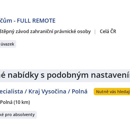
dičům - FULL REMOTE
štěpný závod zahraniční právnické osoby
|
Celá ČR
 úvazek
jiné nabídky s podobným nastaven
ialista / Kraj Vysočina / Polná
Nutně vás hledaj
Polná
(10 km)
ké pro absolventy