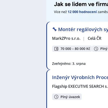
Dělnice
,
Obsluha strojů
,
Tesař / T
Mechanik / Mechanička
,
Montážní
Sociální pracovník / pracovnice
,
Mi
Plánovač / plánovačka výroby
,
Seř
Konstruktérka
,
Elektrotechnik / E
Elektrikář / Elektrikářka
,
Servisní t
🔧 Montér regálových sy
Procesní inženýr / inženýrka
MarkZPro s.r.o.
|
Celá ČR
Seznam lokalit v zobrazených inze
Celá ČR
,
Ronov nad Sázavou, Přiby
70 000 – 80 000 Kč
Plný
Žďár nad Sázavou
,
Ždírec, okres 
Vysoké Studnice
,
Hruškové Dvory, 
Zveřejněno: 3. srpna
Inženýr Výrobních Proc
Flagship EXECUTIVE SEARCH s.
Plný úvazek