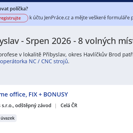
vat políčka?
k účtu
JenPráce.cz a mějte veškeré
formuláře 
registrujte
slav - Srpen 2026 - 8 volných mís
rofese v lokalitě Přibyslav, okres Havlíčkův Brod patř
 operátorka NC / CNC strojů
.
škálu pracovních příležitostí zejména v oblasti lehkého průmys
 a službách. Najdete zde běžné pozice od operátorů a techni
e. Pracovní nabídky ve městě jsou vhodné jak pro zkušené od
ome office, FIX + BONUSY
ionu.
tskou atmosférou a blízkostí přírody, což ocení ti, kdo pref
s s.r.o., odštěpný závod
|
Celá ČR
 zde je praktický — fungující školy, zdravotnické zázemí, spo
avní dostupnost a možnost dojíždění z okolních obcí zvyšují
 úvazek
 význam jako regionální centrum drobné výroby, servisu a l