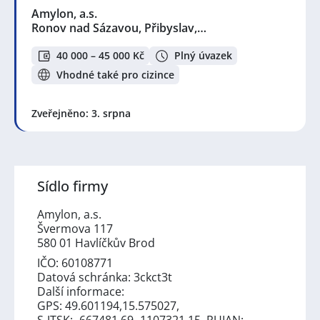
Amylon, a.s.
Ronov nad Sázavou, Přibyslav,…
40 000 – 45 000 Kč
Plný úvazek
Vhodné také pro cizince
Zveřejněno: 3. srpna
Sídlo firmy
Amylon, a.s.
Švermova 117
580 01 Havlíčkův Brod
IČO: 60108771
Datová schránka: 3ckct3t
Další informace:
GPS: 49.601194,15.575027,
S-JTSK: -667481.69 -1107321.15, RUIAN: