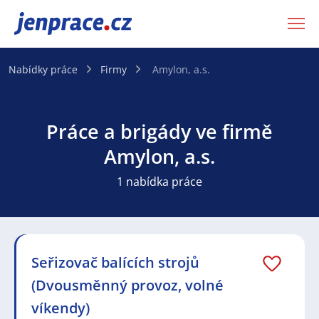
JenPráce.cz
Nabídky práce
Firmy
Amylon, a.s.
Práce a brigády ve firmě
Amylon, a.s.
1 nabídka práce
Seřizovač balících strojů
(Dvousměnný provoz, volné
víkendy)