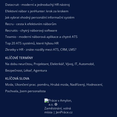
Datacruit - moderní a jednoduchý HR nástroj
Efektivní nábor s jenHunter: krok za krokem
Jak vybrat vhodný personální informační systém
Recru - cesta k efektivním náborům
Recruitis - chytrý náborový software
Teamio - moderní náborová aplikace a chytré ATS
Top 20 ATS systémů, které hýbou HR
Zkratky v HR - znáte rozdíly mezi ATS, CRM, LMS?
KLÍČOVÉ TERMÍNY
Na dobu neurčitou
,
Projektant
,
Elektrikář
,
Vývoj
,
IT
,
Automobil
,
Bezpečnost
,
Lékař
,
Agentura
KLÍČOVÁ SLOVA
Mzda
,
Ukončení prac. poměru
,
Hrubá mzda
,
Nadřízený
,
Hodnocení
,
Pochvala
,
Jsem personalista