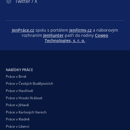
Twitter / X
JenPráce.cz
spolu s portálem
JenFirmy.cz
a náborovým
rozhraním
JenHunter
patří do rodiny
Coweo
Technologies, s. r. o.
NABÍDKY PRÁCE
Práce v Brně
Práce v Českých Budějovicích
Práce v Havířově
Práce v Hradci Králové
Práce v Jihlavě
Práce v Karlových Varech
Práce v Kladně
Práce v Liberci