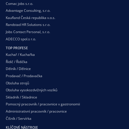
Comac jobs s.r.o.
Advantage Consulting, s.r.o.
Kaufland Česká republika v.o.s.
Randstad HR Solutions s.r.o.
Jobs Contact Personal, s.r.o.
ADECCO spol.s r.o.
TOP PROFESE
Kuchař / Kuchařka
Řidič / Řidička
Dělník / Dělnice
Prodavač / Prodavačka
Obsluha strojů
Obsluha vysokozdvižných vozíků
Skladník / Skladnice
Pomocný pracovník / pracovnice v gastronomii
Administrativní pracovník / pracovnice
Číšník / Servírka
KLÍČOVÉ NÁSTROJE