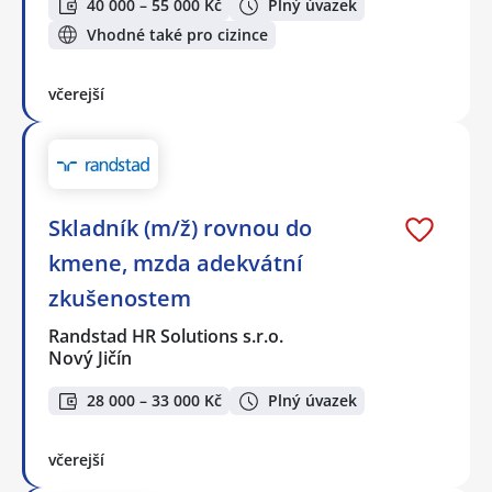
40 000 – 55 000 Kč
Plný úvazek
Vhodné také pro cizince
včerejší
Skladník (m/ž) rovnou do
kmene, mzda adekvátní
zkušenostem
Randstad HR Solutions s.r.o.
Nový Jičín
28 000 – 33 000 Kč
Plný úvazek
včerejší