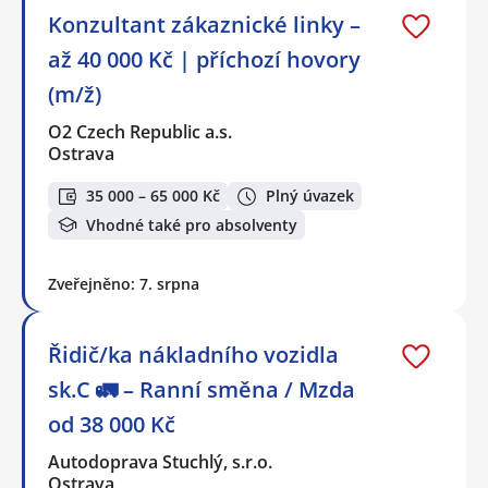
Konzultant zákaznické linky –
až 40 000 Kč | příchozí hovory
(m/ž)
O2 Czech Republic a.s.
Ostrava
35 000 – 65 000 Kč
Plný úvazek
Vhodné také pro absolventy
Zveřejněno: 7. srpna
Řidič/ka nákladního vozidla
sk.C 🚛 – Ranní směna / Mzda
od 38 000 Kč
Autodoprava Stuchlý, s.r.o.
Ostrava