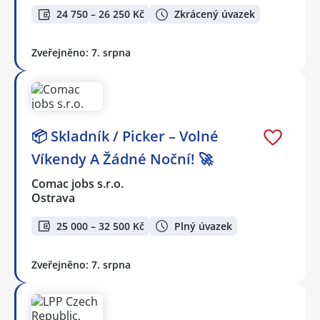
24 750 – 26 250 Kč
Zkrácený úvazek
Zveřejněno: 7. srpna
📦 Skladník / Picker – Volné
Víkendy A Žádné Noční! 🚀
Comac jobs s.r.o.
Ostrava
25 000 – 32 500 Kč
Plný úvazek
Zveřejněno: 7. srpna