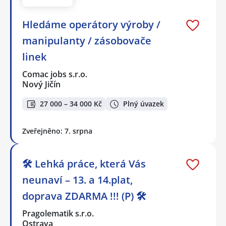
Hledáme operátory výroby /
manipulanty / zásobovače
linek
Comac jobs s.r.o.
Nový Jičín
27 000 – 34 000 Kč
Plný úvazek
Zveřejněno: 7. srpna
🛠️ Lehká práce, která Vás
neunaví – 13. a 14.plat,
doprava ZDARMA !!! (P) 🛠️
Pragolematik s.r.o.
Ostrava