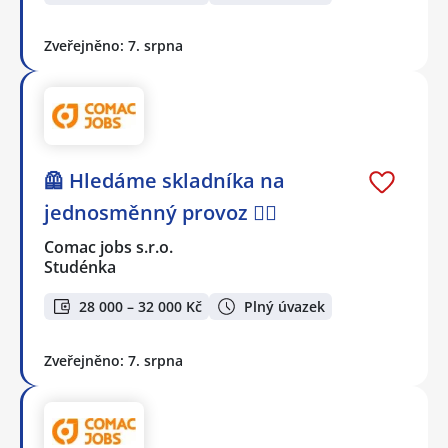
Zveřejněno: 7. srpna
🦺 Hledáme skladníka na
jednosměnný provoz 👷‍♂️
Comac jobs s.r.o.
Studénka
28 000 – 32 000 Kč
Plný úvazek
Zveřejněno: 7. srpna