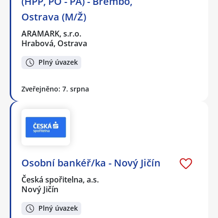
(HPP, PO - PÁ) - Brembo,
Ostrava (M/Ž)
ARAMARK, s.r.o.
Hrabová, Ostrava
Plný úvazek
Zveřejněno: 7. srpna
Osobní bankéř/ka - Nový Jičín
Česká spořitelna, a.s.
Nový Jičín
Plný úvazek