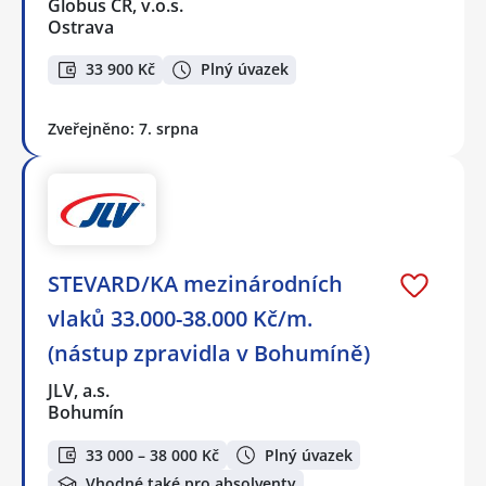
Globus ČR, v.o.s.
Ostrava
33 900 Kč
Plný úvazek
Zveřejněno: 7. srpna
STEVARD/KA mezinárodních
vlaků 33.000-38.000 Kč/m.
(nástup zpravidla v Bohumíně)
JLV, a.s.
Bohumín
33 000 – 38 000 Kč
Plný úvazek
Vhodné také pro absolventy