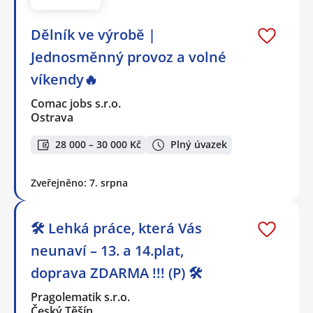
Dělník ve výrobě |
Jednosměnný provoz a volné
víkendy🔥
Comac jobs s.r.o.
Ostrava
28 000 – 30 000 Kč
Plný úvazek
Zveřejněno: 7. srpna
🛠️ Lehká práce, která Vás
neunaví – 13. a 14.plat,
doprava ZDARMA !!! (P) 🛠️
Pragolematik s.r.o.
Český Těšín