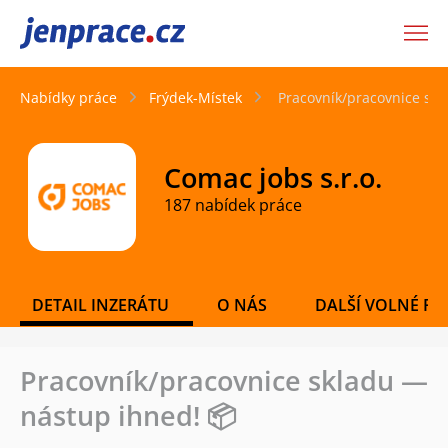
JenPráce.cz
Nabídky práce
Frýdek-Místek
Pracovník/pracovnice skl
Comac jobs s.r.o.
187 nabídek práce
DETAIL INZERÁTU
O NÁS
DALŠÍ VOLNÉ PO
Pracovník/pracovnice skladu —
nástup ihned! 📦