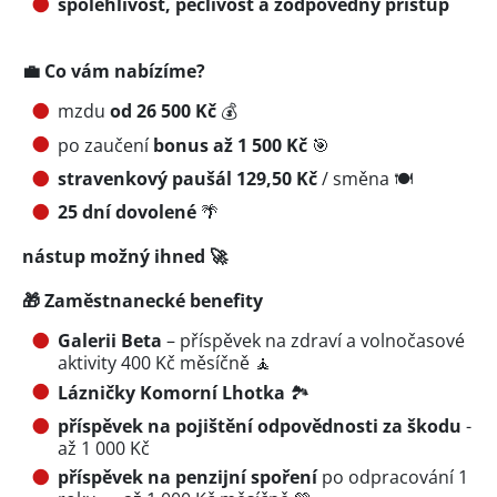
spolehlivost, pečlivost a zodpovědný přístup
💼 Co vám nabízíme?
mzdu
od 26 500 Kč
💰
po zaučení
bonus až 1 500 Kč
🎯
stravenkový paušál 129,50 Kč
/ směna 🍽️
25 dní dovolené
🌴
nástup možný ihned 🚀
🎁 Zaměstnanecké benefity
Galerii Beta
– příspěvek na zdraví a volnočasové
aktivity 400 Kč měsíčně 🧘
Lázničky Komorní Lhotka
🏞️
příspěvek na pojištění odpovědnosti za škodu
-
až 1 000 Kč
příspěvek na penzijní spoření
po odpracování 1