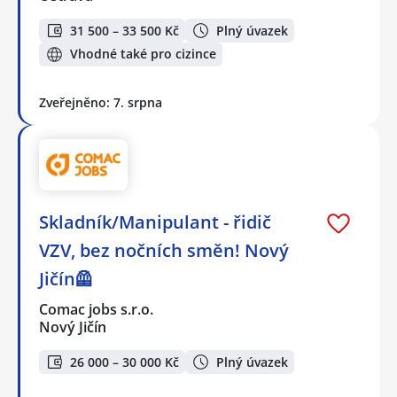
31 500 – 33 500 Kč
Plný úvazek
Vhodné také pro cizince
Zveřejněno: 7. srpna
Skladník/Manipulant - řidič
VZV, bez nočních směn! Nový
Jičín🦺
Comac jobs s.r.o.
Nový Jičín
26 000 – 30 000 Kč
Plný úvazek