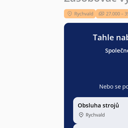
Rychvald
27.000 – 3
Tahle nab
Společno
Nebo se pod
Obsluha strojů
Rychvald