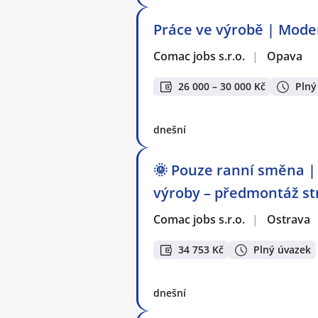
Práce ve výrobě | Moder
Comac jobs s.r.o.
|
Opava
26 000 – 30 000 Kč
Plný
dnešní
🌞 Pouze ranní směna | 
výroby – předmontáž st
Comac jobs s.r.o.
|
Ostrava
34 753 Kč
Plný úvazek
dnešní