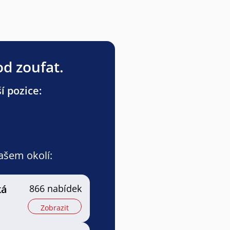
od zoufat.
í pozice:
vašem okolí:
ká
866 nabídek
Zobrazit