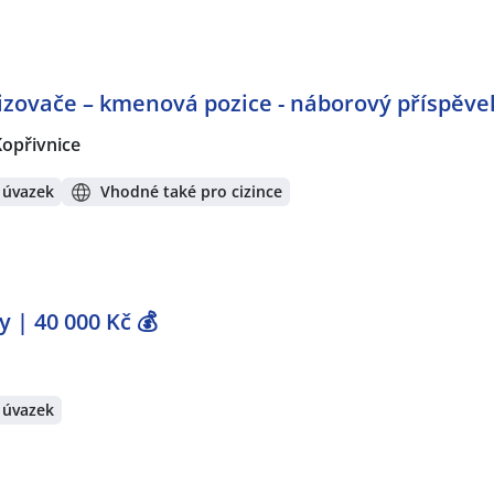
zovače – kmenová pozice - náborový příspěvek
Kopřivnice
 úvazek
Vhodné také pro cizince
 | 40 000 Kč 💰
 úvazek