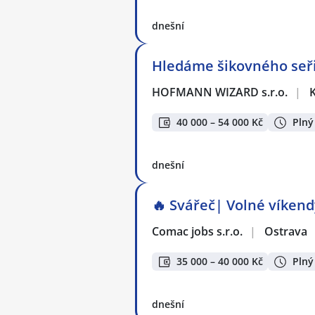
dnešní
Hledáme šikovného seři
HOFMANN WIZARD s.r.o.
|
40 000 – 54 000 Kč
Plný
dnešní
🔥 Svářeč| Volné víkendy
Comac jobs s.r.o.
|
Ostrava
35 000 – 40 000 Kč
Plný
dnešní