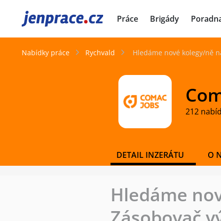
JenPráce.cz
Práce
Brigády
Poradn
Nabídky práce
Rychvald
Hledáme nové kolegy/ně na 
Coma
212 nabí
DETAIL INZERÁTU
O 
Hledáme nové
Zásobovač vý