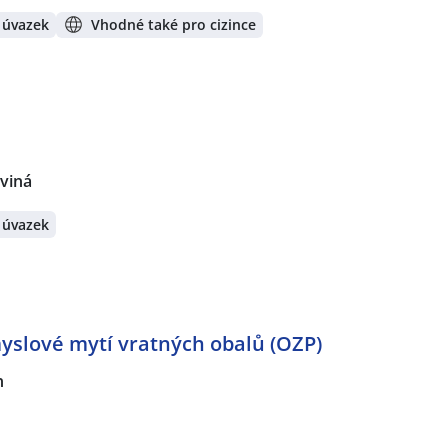
 úvazek
Vhodné také pro cizince
rviná
 úvazek
yslové mytí vratných obalů (OZP)
n