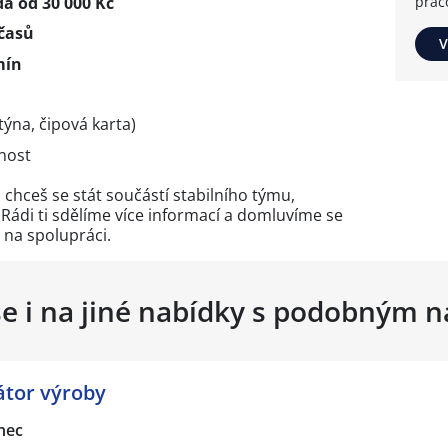
a od 30 000 Kč
prac
časů
V
mín
ýna, čipová karta)
nost
 chceš se stát součástí stabilního týmu,
 Rádi ti sdělíme více informací a domluvíme se
 na spolupráci.
se i na jiné nabídky s podobným 
átor výroby
nec