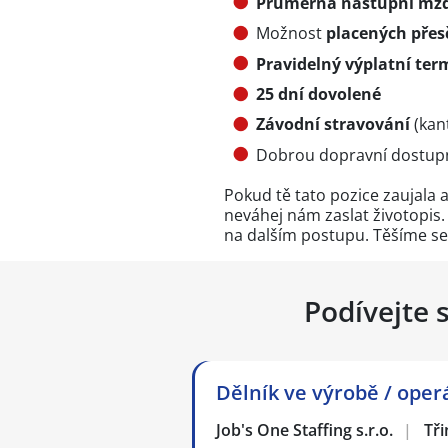
Průměrná nástupní mzd
Možnost
placených přes
Pravidelný výplatní ter
25 dní dovolené
Závodní stravování
(kant
Dobrou dopravní dostup
Pokud tě tato pozice zaujala a
neváhej nám zaslat životopis.
na dalším postupu. Těšíme se
Podívejte 
Dělník ve výrobě / oper
Job's One Staffing s.r.o.
|
Tři