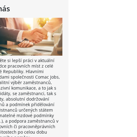
nás
te si lepší práci v aktuální
dce pracovních míst z celé
é Republiky. Hlavními
dami společnosti Comac Jobs,
valitní výběr zaměstnanců,
zivní komunikace, a to jak s
idáty, se zaměstnanci, tak s
nty, absolutní dodržování
nů a podmínek přidělování
stnanců určených státem
vnatelné mzdové podmínky
.), a podpora zaměstnanců v
ovních či pracovněprávních
žitostech po celou dobu