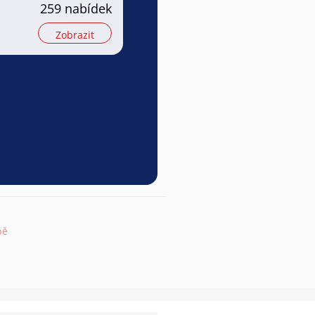
259 nabídek
Zobrazit
pě