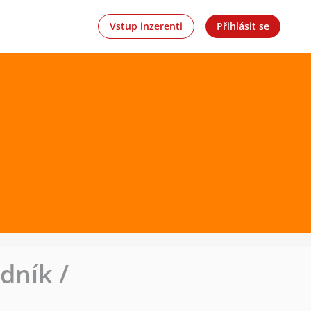
Vstup inzerenti
Přihlásit se
dník /