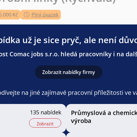
5.000 Kč
Plný úvazek
ídka už je sice pryč, ale není dův
st Comac jobs s.r.o. hledá pracovníky i na dalš
Zobrazit nabídky firmy
ívejte na jiné zajímavé pracovní příležitosti ve 
135 nabídek
Průmyslová a chemic
výroba
Zobrazit