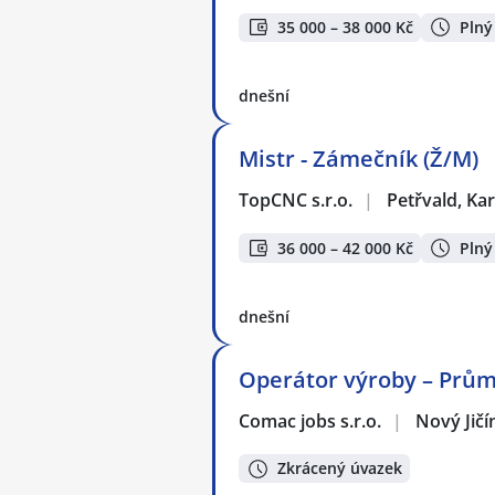
35 000 – 38 000 Kč
Plný
dnešní
Mistr - Zámečník (Ž/M)
TopCNC s.r.o.
|
Petřvald, Ka
36 000 – 42 000 Kč
Plný
dnešní
Operátor výroby – Prům
Comac jobs s.r.o.
|
Nový Jičí
Zkrácený úvazek