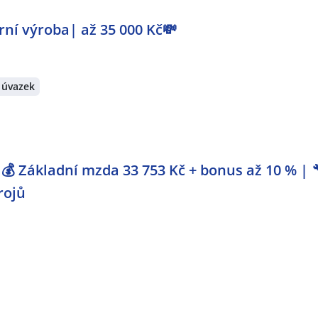
ní výroba| až 35 000 Kč💸
 úvazek
💰 Základní mzda 33 753 Kč + bonus až 10 % | 
rojů