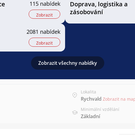
ce
115 nabídek
Doprava, logistika a
zásobování
Zobrazit
2081 nabídek
Zobrazit
Zobrazit všechny nabídky
Lokalita
Rychvald
Zobrazit na ma
Minimální vzdělání
Základní