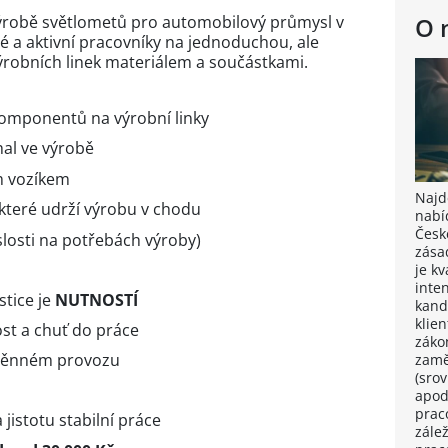
výrobě světlometů pro automobilový průmysl v
O 
é a aktivní pracovníky na jednoduchou, ale
ýrobních linek materiálem a součástkami.
komponentů na výrobní linky
hal ve výrobě
m vozíkem
Najdě
které udrží výrobu v chodu
nabí
Česk
slosti na potřebách výroby)
zása
je k
inten
stice je
NUTNOSTÍ
kand
klie
st a chuť do práce
záko
směnném provozu
zamě
(sro
apod
prac
 jistotu stabilní práce
zále