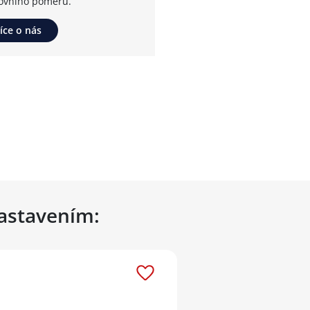
ovního poměru.
íce o nás
nastavením: