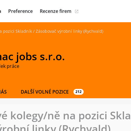
a
Preference
Recenze firem
pozici Skladník / Zásobovač výrobní linky (Rychvald)
c jobs s.r.o.
dek práce
NÁS
DALŠÍ VOLNÉ POZICE
212
 kolegy/ně na pozici Skla
robní linky (Rychvald)