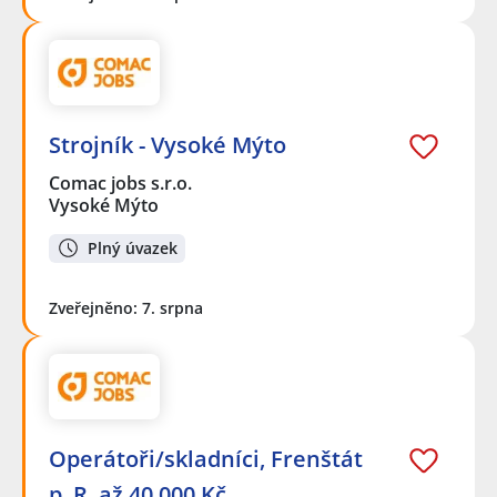
Strojník - Vysoké Mýto
Comac jobs s.r.o.
Vysoké Mýto
Plný úvazek
Zveřejněno: 7. srpna
Operátoři/skladníci, Frenštát
p. R. až 40 000 Kč