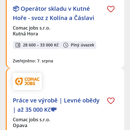
📦 Operátor skladu v Kutné
Hoře - svoz z Kolína a Čáslavi
Comac jobs s.r.o.
Kutná Hora
28 600 – 33 000 Kč
Plný úvazek
Zveřejněno: 7. srpna
Práce ve výrobě | Levné obědy
| až 35 000 Kč💸
Comac jobs s.r.o.
Opava