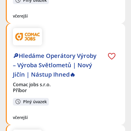
Plný úvazek
včerejší
🔎Hledáme Operátory Výroby
– Výroba Světlometů | Nový
Jičín | Nástup Ihned🔥
Comac jobs s.r.o.
Příbor
Plný úvazek
včerejší