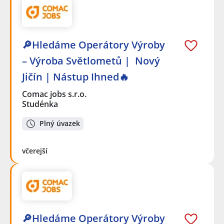
🔎Hledáme Operátory Výroby
– Výroba Světlometů | Nový
Jičín | Nástup Ihned🔥
Comac jobs s.r.o.
Studénka
Plný úvazek
včerejší
🔎Hledáme Operátory Výroby