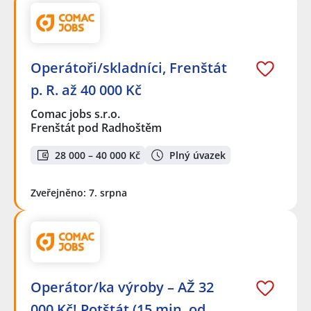
Operátoři/skladníci, Frenštát
p. R. až 40 000 Kč
Comac jobs s.r.o.
Frenštát pod Radhoštěm
28 000 – 40 000 Kč
Plný úvazek
Zveřejněno: 7. srpna
Operátor/ka výroby – AŽ 32
000 Kč! Potštát (15 min. od