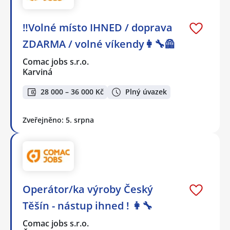
‼️Volné místo IHNED / doprava
ZDARMA / volné víkendy👩‍🔧🦺
Comac jobs s.r.o.
Karviná
28 000 – 36 000 Kč
Plný úvazek
Zveřejněno: 5. srpna
Operátor/ka výroby Český
Těšín - nástup ihned ! 👩‍🔧
Comac jobs s.r.o.