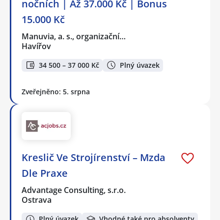
nočních | Až 37.000 Kč | Bonus
15.000 Kč
Manuvia, a. s., organizační…
Havířov
34 500 – 37 000 Kč
Plný úvazek
Zveřejněno: 5. srpna
Kreslič Ve Strojírenství – Mzda
Dle Praxe
Advantage Consulting, s.r.o.
Ostrava
Plný úvazek
Vhodné také pro absolventy