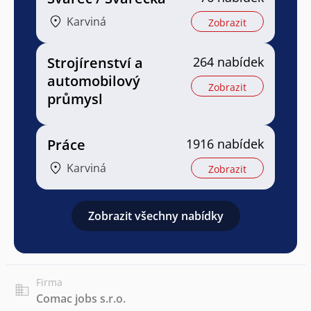
Karviná
Zobrazit
Strojírenství a
264 nabídek
automobilový
Zobrazit
průmysl
Práce
1916 nabídek
Karviná
Zobrazit
Zobrazit všechny nabídky
Firma
Comac jobs s.r.o.