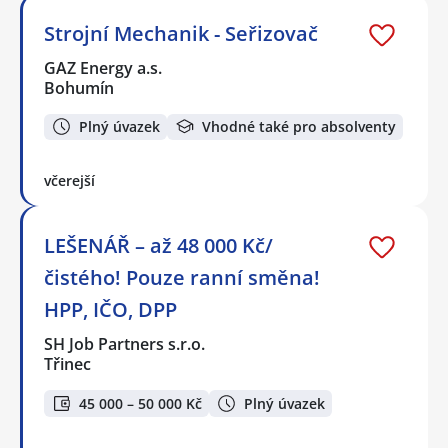
Strojní Mechanik - Seřizovač
GAZ Energy a.s.
Bohumín
Plný úvazek
Vhodné také pro absolventy
včerejší
LEŠENÁŘ – až 48 000 Kč/
čistého! Pouze ranní směna!
HPP, IČO, DPP
SH Job Partners s.r.o.
Třinec
45 000 – 50 000 Kč
Plný úvazek