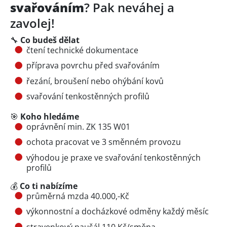
svařováním
? Pak neváhej a
zavolej!
🔧
Co budeš dělat
čtení technické dokumentace
příprava povrchu před svařováním
řezání, broušení nebo ohýbání kovů
svařování tenkostěnných profilů
🎯
Koho hledáme
oprávnění min. ZK 135 W01
ochota pracovat ve 3 směnném provozu
výhodou je praxe ve svařování tenkostěnných
profilů
💰
Co ti nabízíme
průměrná mzda 40.000,-Kč
výkonnostní a docházkové odměny každý měsíc
stravenkový paušál 110 Kč/směna