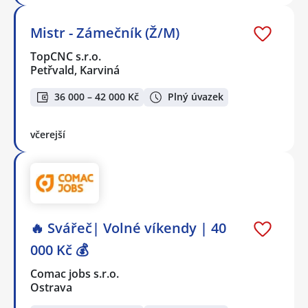
Mistr - Zámečník (Ž/M)
TopCNC s.r.o.
Petřvald, Karviná
36 000 – 42 000 Kč
Plný úvazek
včerejší
🔥 Svářeč| Volné víkendy | 40
000 Kč 💰
Comac jobs s.r.o.
Ostrava