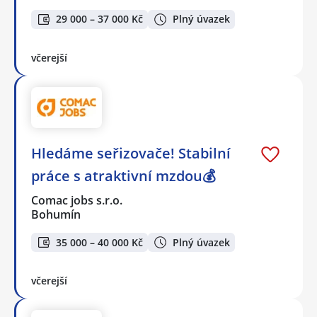
29 000 – 37 000 Kč
Plný úvazek
včerejší
Hledáme seřizovače! Stabilní
práce s atraktivní mzdou💰
Comac jobs s.r.o.
Bohumín
35 000 – 40 000 Kč
Plný úvazek
včerejší