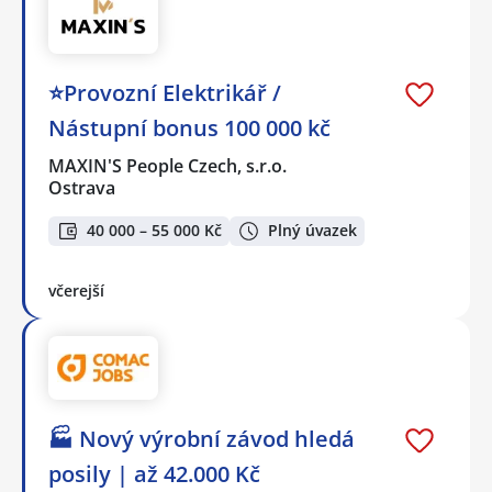
⭐Provozní Elektrikář /
Nástupní bonus 100 000 kč
MAXIN'S People Czech, s.r.o.
Ostrava
40 000 – 55 000 Kč
Plný úvazek
včerejší
🏭 Nový výrobní závod hledá
posily | až 42.000 Kč