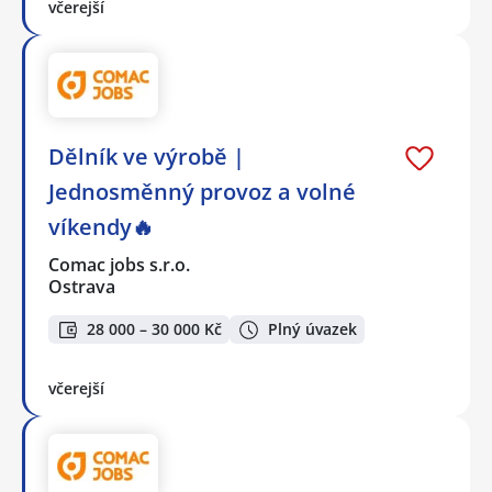
včerejší
Dělník ve výrobě |
Jednosměnný provoz a volné
víkendy🔥
Comac jobs s.r.o.
Ostrava
28 000 – 30 000 Kč
Plný úvazek
včerejší