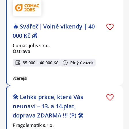
🔥 Svářeč| Volné víkendy | 40
000 Kč 💰
Comac jobs s.r.o.
Ostrava
35 000 – 40 000 Kč
Plný úvazek
včerejší
🛠️ Lehká práce, která Vás
neunaví – 13. a 14.plat,
doprava ZDARMA !!! (P) 🛠️
Pragolematik s.r.o.