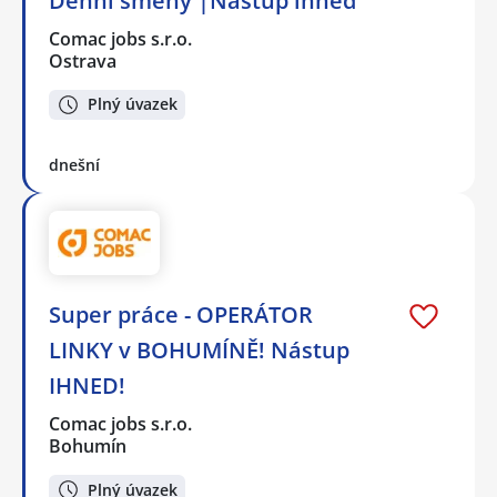
Denní směny |Nástup ihned
Comac jobs s.r.o.
Ostrava
Plný úvazek
dnešní
Super práce - OPERÁTOR
LINKY v BOHUMÍNĚ! Nástup
IHNED!
Comac jobs s.r.o.
Bohumín
Plný úvazek