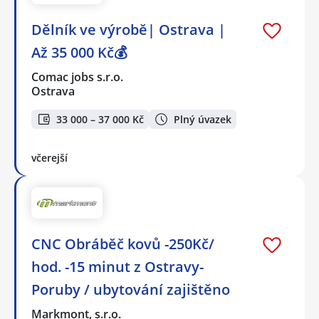
Dělník ve výrobě| Ostrava |
Až 35 000 Kč💰
Comac jobs s.r.o.
Ostrava
33 000 – 37 000 Kč
Plný úvazek
včerejší
CNC Obráběč kovů -250Kč/
hod. -15 minut z Ostravy-
Poruby / ubytování zajištěno
Markmont, s.r.o.