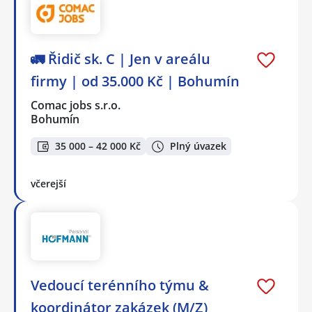
🚛 Řidič sk. C | Jen v areálu
firmy | od 35.000 Kč | Bohumín
Comac jobs s.r.o.
Bohumín
35 000 – 42 000 Kč
Plný úvazek
včerejší
Vedoucí terénního týmu &
koordinátor zakázek (M/Z)