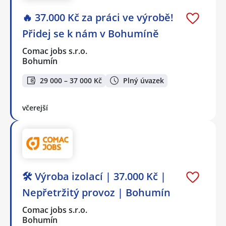
🔥 37.000 Kč za práci ve výrobě!
Přidej se k nám v Bohumíně
Comac jobs s.r.o.
Bohumín
29 000 – 37 000 Kč
Plný úvazek
včerejší
🛠️ Výroba izolací | 37.000 Kč |
Nepřetržitý provoz | Bohumín
Comac jobs s.r.o.
Bohumín