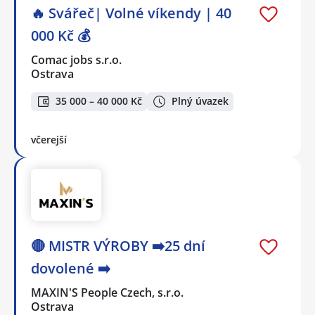
🔥 Svářeč| Volné víkendy | 40
000 Kč 💰
Comac jobs s.r.o.
Ostrava
35 000 – 40 000 Kč
Plný úvazek
včerejší
🔴 MISTR VÝROBY ➡️25 dní
dovolené ➡️
MAXIN'S People Czech, s.r.o.
Ostrava