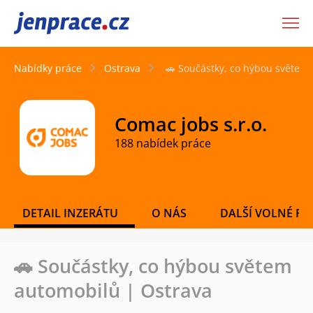
JenPráce.cz
Nabídky práce
Ostrava
🚗 Součástky, co hýbou světem
Comac jobs s.r.o.
188 nabídek práce
DETAIL INZERÁTU
O NÁS
DALŠÍ VOLNÉ PO
🚗 Součástky, co hýbou světem
automobilů | Ostrava