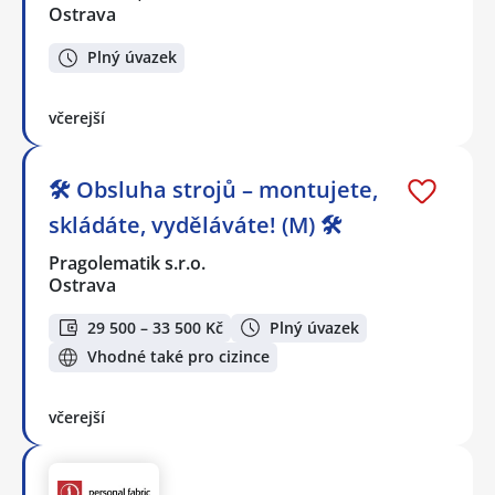
Ostrava
Plný úvazek
včerejší
🛠️ Obsluha strojů – montujete,
skládáte, vyděláváte! (M) 🛠️
Pragolematik s.r.o.
Ostrava
29 500 – 33 500 Kč
Plný úvazek
Vhodné také pro cizince
včerejší