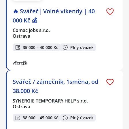
🔥 Svářeč| Volné víkendy | 40
000 Kč 💰
Comac jobs s.r.o.
Ostrava
35 000 – 40 000 Kč
Plný úvazek
včerejší
Svářeč / zámečník, 1směna, od
38.000 Kč
SYNERGIE TEMPORARY HELP s.r.o.
Ostrava
38 000 – 45 000 Kč
Plný úvazek