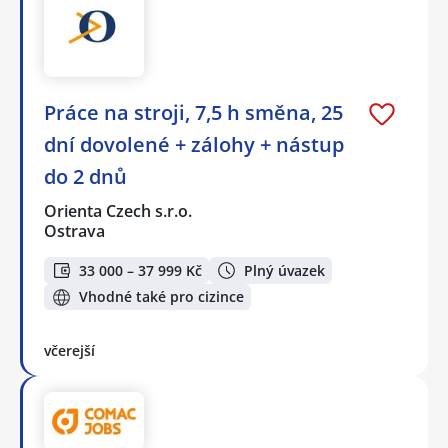
Práce na stroji, 7,5 h směna, 25
dní dovolené + zálohy + nástup
do 2 dnů
Orienta Czech s.r.o.
Ostrava
33 000 – 37 999 Kč
Plný úvazek
Vhodné také pro cizince
včerejší