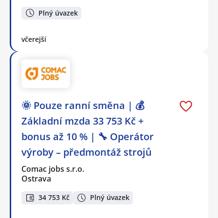
Plný úvazek
včerejší
🌞 Pouze ranní směna | 💰
Základní mzda 33 753 Kč +
bonus až 10 % | 🔧 Operátor
výroby – předmontáž strojů
Comac jobs s.r.o.
Ostrava
34 753 Kč
Plný úvazek