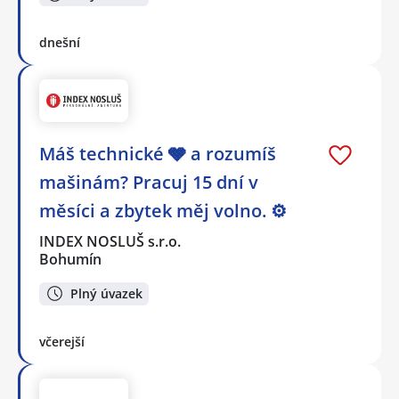
dnešní
Máš technické 🩶 a rozumíš
mašinám? Pracuj 15 dní v
měsíci a zbytek měj volno. ⚙
INDEX NOSLUŠ s.r.o.
Bohumín
Plný úvazek
včerejší