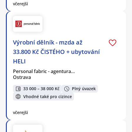
včerejší
Výrobní dělník - mzda až
33.800 Kč ČISTÉHO + ubytování
HELI
Personal fabric - agentura…
Ostrava
33 000 – 38 000 Kč
Plný úvazek
Vhodné také pro cizince
včerejší