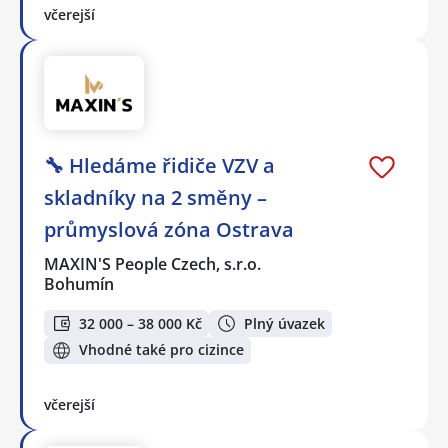
včerejší
🔧 Hledáme řidiče VZV a
skladníky na 2 směny –
průmyslová zóna Ostrava
MAXIN'S People Czech, s.r.o.
Bohumín
32 000 – 38 000 Kč
Plný úvazek
Vhodné také pro cizince
včerejší