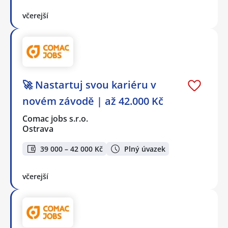
včerejší
🚀 Nastartuj svou kariéru v
novém závodě | až 42.000 Kč
Comac jobs s.r.o.
Ostrava
39 000 – 42 000 Kč
Plný úvazek
včerejší