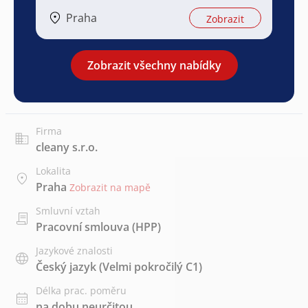
Praha
Zobrazit
Zobrazit všechny nabídky
Firma
cleany s.r.o.
Lokalita
Praha
Zobrazit na mapě
Smluvní vztah
Pracovní smlouva (HPP)
Jazykové znalosti
Český jazyk
(Velmi pokročilý C1)
Délka prac. poměru
na dobu neurčitou