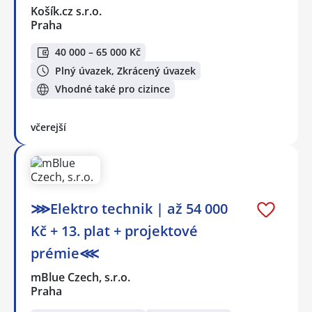
Košík.cz s.r.o.
Praha
40 000 – 65 000 Kč
Plný úvazek, Zkrácený úvazek
Vhodné také pro cizince
včerejší
⋙Elektro technik | až 54 000
Kč + 13. plat + projektové
prémie⋘
mBlue Czech, s.r.o.
Praha