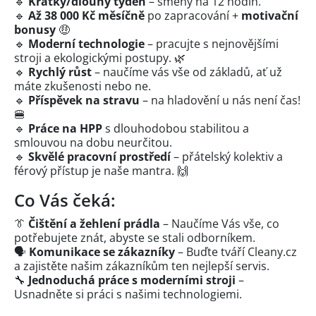
🔹
Krátký/dlouhý týden
– směny na 12 hodin.
🔹
Až 38 000 Kč měsíčně
po zapracování +
motivační
bonusy
🤑
🔹
Moderní technologie
– pracujte s nejnovějšími
stroji a ekologickými postupy. 🌿
🔹
Rychlý růst
– naučíme vás vše od základů, ať už
máte zkušenosti nebo ne.
🔹
Příspěvek na stravu
– na hladovění u nás není čas!
🍔
🔹
Práce na HPP
s dlouhodobou stabilitou a
smlouvou na dobu neurčitou.
🔹
Skvělé pracovní prostředí
– přátelský kolektiv a
férový přístup je naše mantra. 🙌
Co Vás čeká:
👔
Čištění a žehlení prádla
– Naučíme Vás vše, co
potřebujete znát, abyste se stali odborníkem.
🗣️
Komunikace se zákazníky
– Buďte tváří Cleany.cz
a zajistěte našim zákazníkům ten nejlepší servis.
🔧
Jednoduchá práce s moderními stroji
–
Usnadněte si práci s našimi technologiemi.