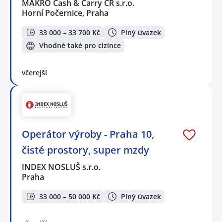
MAKRO Cash & Carry ČR s.r.o.
Horní Počernice, Praha
33 000 – 33 700 Kč
Plný úvazek
Vhodné také pro cizince
včerejší
Operátor výroby - Praha 10,
čisté prostory, super mzdy
INDEX NOSLUŠ s.r.o.
Praha
33 000 – 50 000 Kč
Plný úvazek