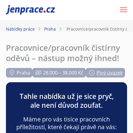
JenPráce.cz
Nabídky práce
Praha
Pracovnice/pracovník čistírny od
Pracovnice/pracovník čistírny
oděvů – nástup možný ihned!
Praha
28.000 – 38.000 Kč
Plný úvazek
Tahle nabídka už je sice pryč,
ale není důvod zoufat.
Máme pro vás tisíce pracovních
příležitostí, které čekají právě na vás: