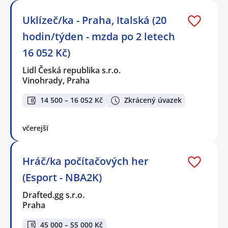
Uklízeč/ka - Praha, Italská (20
hodin/týden - mzda po 2 letech
16 052 Kč)
Lidl Česká republika s.r.o.
Vinohrady, Praha
14 500 – 16 052 Kč
Zkrácený úvazek
včerejší
Hráč/ka počítačových her
(Esport - NBA2K)
Drafted.gg s.r.o.
Praha
45 000 – 55 000 Kč