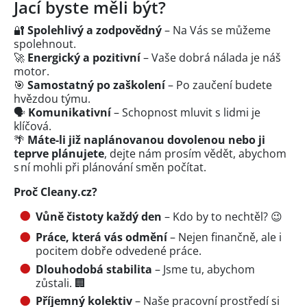
Jací byste měli být?
🔐
Spolehlivý a zodpovědný
– Na Vás se můžeme
spolehnout.
🚀
Energický a pozitivní
– Vaše dobrá nálada je náš
motor.
🎯
Samostatný po zaškolení
– Po zaučení budete
hvězdou týmu.
🗣️
Komunikativní
– Schopnost mluvit s lidmi je
klíčová.
🌴
Máte-li již naplánovanou dovolenou nebo ji
teprve plánujete
, dejte nám prosím vědět, abychom
s ní mohli při plánování směn počítat.
Proč Cleany.cz?
Vůně čistoty každý den
– Kdo by to nechtěl? 😉
Práce, která vás odmění
– Nejen finančně, ale i
pocitem dobře odvedené práce.
Dlouhodobá stabilita
– Jsme tu, abychom
zůstali. 🏢
Příjemný kolektiv
– Naše pracovní prostředí si