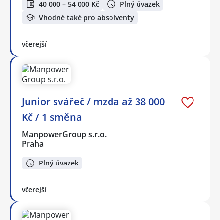
40 000 – 54 000 Kč
Plný úvazek
Vhodné také pro absolventy
včerejší
Junior svářeč / mzda až 38 000
Kč / 1 směna
ManpowerGroup s.r.o.
Praha
Plný úvazek
včerejší