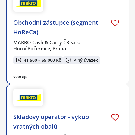
Obchodní zástupce (segment
HoReCa)
MAKRO Cash & Carry ČR s.r.o.
Horní Počernice, Praha
41 500 – 69 000 Kč
Plný úvazek
včerejší
Skladový operátor - výkup
vratných obalů