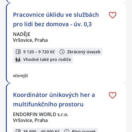
Pracovnice úklidu ve službách
pro lidi bez domova - úv. 0,3
NADĚJE
Vršovice, Praha
9 120 – 9 720 Kč
Zkrácený úvazek
Vhodné také pro rodiče
včerejší
Koordinátor únikových her a
multifunkčního prostoru
ENDORFIN WORLD s.r.o.
Vršovice, Praha
35 000 – 40 000 Kč
Plný úvazek