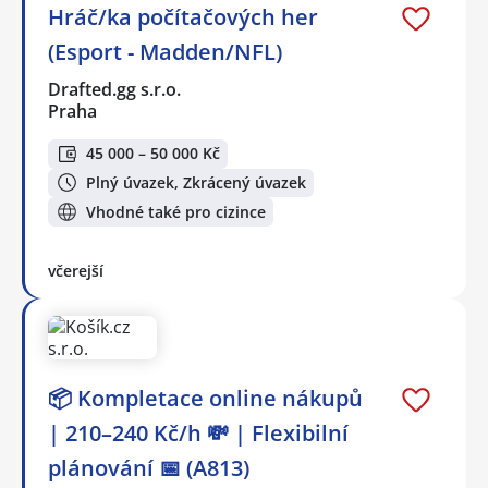
Hráč/ka počítačových her
(Esport - Madden/NFL)
Drafted.gg s.r.o.
Praha
45 000 – 50 000 Kč
Plný úvazek, Zkrácený úvazek
Vhodné také pro cizince
včerejší
📦 Kompletace online nákupů
| 210–240 Kč/h 💸 | Flexibilní
plánování 📅 (A813)