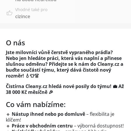
Vhodné také pro
cizince
O nás
Jste milovníci vůně čerstvě vypraného prádla?
Nebo jen hledáte práci, která vás naplní a přinese
slušnou odměnu? Přidejte se k nám do Cleany.cz a
buďte součástí týmu, který dává čistotě nový
rozměr! 💧👕👗
Čistírna Cleany.cz hledá nové posily do týmu! 💼 Až
38 000 Kč měsíčně 🎉
Co vám nabízíme:
🔹
Nástup ihned nebo po domluvě
– flexibilita je
klíčem!
🔹
Práce v obchodním centru
– výborná dostupnost!