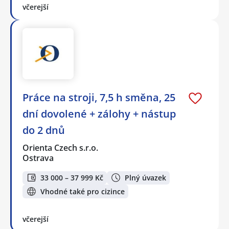
včerejší
Práce na stroji, 7,5 h směna, 25
dní dovolené + zálohy + nástup
do 2 dnů
Orienta Czech s.r.o.
Ostrava
33 000 – 37 999 Kč
Plný úvazek
Vhodné také pro cizince
včerejší