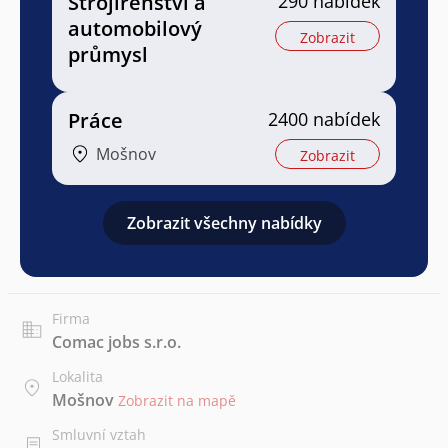
Strojírenství a
290 nabídek
automobilový
Zobrazit
průmysl
Práce
2400 nabídek
Mošnov
Zobrazit
Zobrazit všechny nabídky
Firma
Comac jobs s.r.o.
Lokalita
Mošnov
Zobrazit na mapě
Smluvní vztah