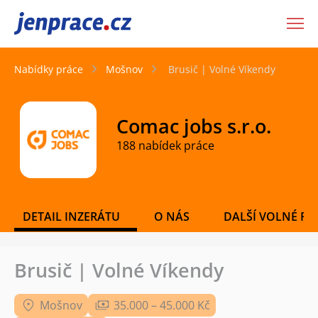
JenPráce.cz
Nabídky práce
Mošnov
Brusič | Volné Víkendy
Comac jobs s.r.o.
188 nabídek práce
DETAIL INZERÁTU
O NÁS
DALŠÍ VOLNÉ PO
Brusič | Volné Víkendy
Mošnov
35.000 – 45.000 Kč