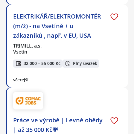
ELEKTRIKÁŘ/ELEKTROMONTÉR
(m/ž) - na Vsetíně + u
zákazníků , např. v EU, USA
TRIMILL, a.s.
Vsetín
32 000 – 55 000 Kč
Plný úvazek
včerejší
Práce ve výrobě | Levné obědy
| až 35 000 Kč💸