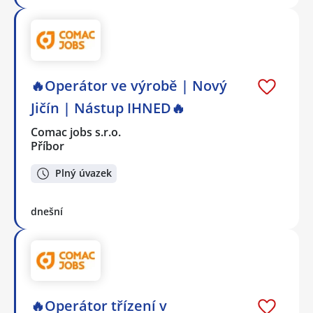
🔥Operátor ve výrobě | Nový
Jičín | Nástup IHNED🔥
Comac jobs s.r.o.
Příbor
Plný úvazek
dnešní
🔥Operátor třízení v