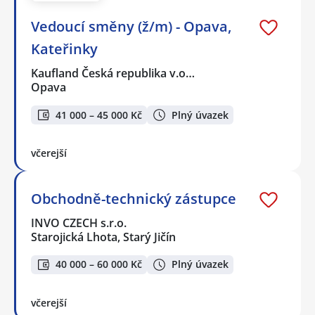
Vedoucí směny (ž/m) - Opava,
Kateřinky
Kaufland Česká republika v.o…
Opava
41 000 – 45 000 Kč
Plný úvazek
včerejší
Obchodně-technický zástupce
INVO CZECH s.r.o.
Starojická Lhota, Starý Jičín
40 000 – 60 000 Kč
Plný úvazek
včerejší