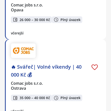
Comac jobs s.r.o.
Opava
26 000 – 30 000 Kč
Plný úvazek
včerejší
🔥 Svářeč| Volné víkendy | 40
000 Kč 💰
Comac jobs s.r.o.
Ostrava
35 000 – 40 000 Kč
Plný úvazek