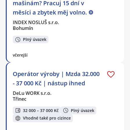
mašinám? Pracuj 15 dní v
měsíci a zbytek měj volno. ⚙
INDEX NOSLUŠ s.r.o.
Bohumín
Plný úvazek
včerejší
Operátor výroby | Mzda 32.000
- 37 000 Kč | nástup ihned
DeLu WORK s.r.o.
Třinec
32 000 – 37 000 Kč
Plný úvazek
Vhodné také pro cizince