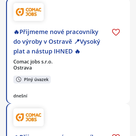
🔥Přijmeme nové pracovníky
do výroby v Ostravě 📍Vysoký
plat a nástup IHNED 🔥
Comac jobs s.r.o.
Ostrava
Plný úvazek
dnešní