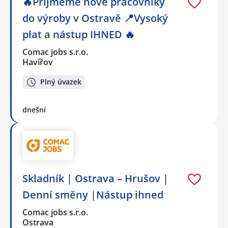
🔥Přijmeme nové pracovníky
do výroby v Ostravě 📍Vysoký
plat a nástup IHNED 🔥
Comac jobs s.r.o.
Havířov
Plný úvazek
dnešní
Skladník | Ostrava – Hrušov |
Denní směny |Nástup ihned
Comac jobs s.r.o.
Ostrava