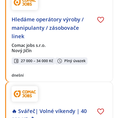
Hledáme operátory výroby /
manipulanty / zásobovače
linek
Comac jobs s.r.o.
Nový Jičín
27 000 – 34 000 Kč
Plný úvazek
dnešní
🔥 Svářeč| Volné víkendy | 40