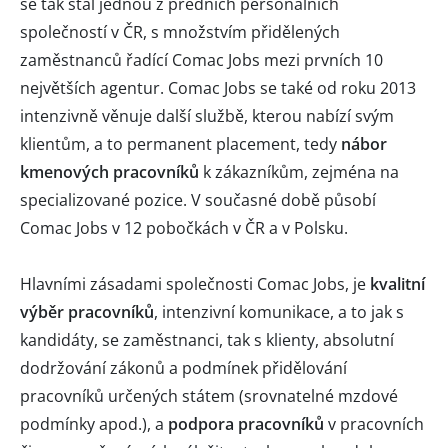
se tak stal jednou z předních personálních
společností v ČR, s množstvím přidělených
zaměstnanců řadící Comac Jobs mezi prvních 10
největších agentur. Comac Jobs se také od roku 2013
intenzivně věnuje další službě, kterou nabízí svým
klientům, a to permanent placement, tedy
nábor
kmenových pracovníků
k zákazníkům, zejména na
specializované pozice. V současné době působí
Comac Jobs v 12 pobočkách v ČR a v Polsku.
Hlavními zásadami společnosti Comac Jobs, je
kvalitní
výběr pracovníků
, intenzivní komunikace, a to jak s
kandidáty, se zaměstnanci, tak s klienty, absolutní
dodržování zákonů a podmínek přidělování
pracovníků určených státem (srovnatelné mzdové
podmínky apod.), a
podpora pracovníků
v pracovních