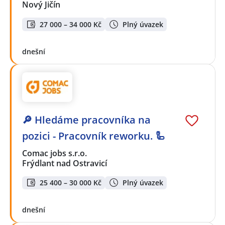
Nový Jičín
27 000 – 34 000 Kč
Plný úvazek
dnešní
🔎 Hledáme pracovníka na
pozici - Pracovník reworku. 🦾
Comac jobs s.r.o.
Frýdlant nad Ostravicí
25 400 – 30 000 Kč
Plný úvazek
dnešní