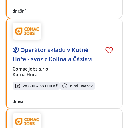
dnešní
📦 Operátor skladu v Kutné
Hoře - svoz z Kolína a Čáslavi
Comac jobs s.r.o.
Kutná Hora
28 600 – 33 000 Kč
Plný úvazek
dnešní