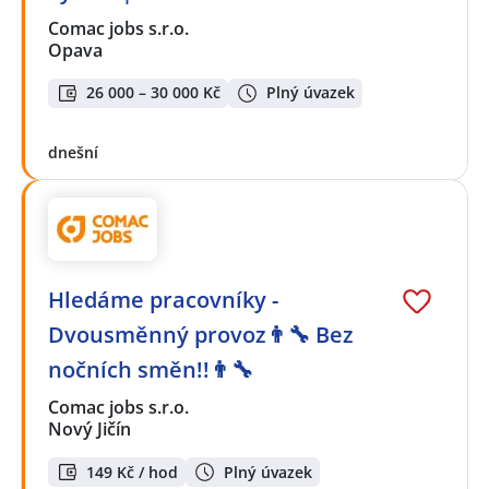
Comac jobs s.r.o.
Opava
26 000 – 30 000 Kč
Plný úvazek
dnešní
Hledáme pracovníky -
Dvousměnný provoz👨‍🔧 Bez
nočních směn!!👨‍🔧
Comac jobs s.r.o.
Nový Jičín
149 Kč / hod
Plný úvazek