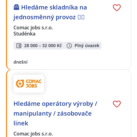
🦺 Hledáme skladníka na
jednosměnný provoz 👷‍♂️
Comac jobs s.r.o.
Studénka
28 000 – 32 000 Kč
Plný úvazek
dnešní
Hledáme operátory výroby /
manipulanty / zásobovače
linek
Comac jobs s.r.o.