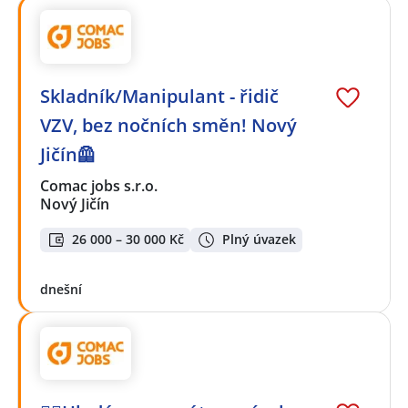
Skladník/Manipulant - řidič
VZV, bez nočních směn! Nový
Jičín🦺
Comac jobs s.r.o.
Nový Jičín
26 000 – 30 000 Kč
Plný úvazek
dnešní