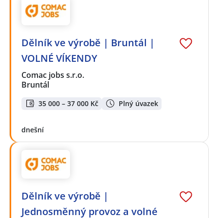
Dělník ve výrobě | Bruntál |
VOLNÉ VÍKENDY
Comac jobs s.r.o.
Bruntál
35 000 – 37 000 Kč
Plný úvazek
dnešní
Dělník ve výrobě |
Jednosměnný provoz a volné