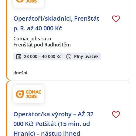
Operátoři/skladníci, Frenštát
p. R. až 40 000 Kč
Comac jobs s.r.o.
Frenštát pod Radhoštěm
28 000 – 40 000 Kč
Plný úvazek
dnešní
Operátor/ka výroby – AŽ 32
000 Kč! Potštát (15 min. od
Hranic) – nástup ihned