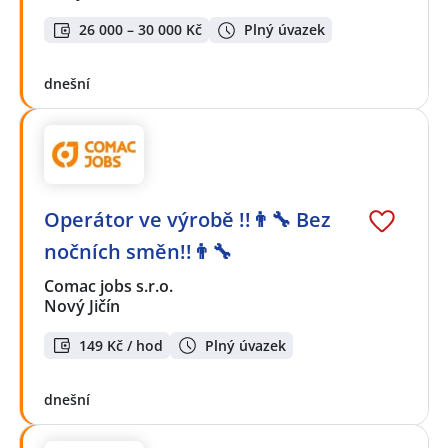
26 000 – 30 000 Kč
Plný úvazek
dnešní
Operátor ve výrobě !!👨‍🔧 Bez
nočních směn!!👨‍🔧
Comac jobs s.r.o.
Nový Jičín
149 Kč / hod
Plný úvazek
dnešní