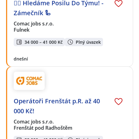
🕵️‍♂️ Hledáme Posilu Do Týmu! -
Zámečník 🦾
Comac jobs s.r.o.
Fulnek
34 000 – 41 000 Kč
Plný úvazek
dnešní
Operátoři Frenštát p.R. až 40
000 Kč!
Comac jobs s.r.o.
Frenštát pod Radhoštěm