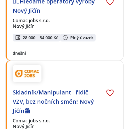
🕵️‍♂️Hledáme operátory výroby
Nový Jičín
Comac jobs s.r.o.
Nový Jičín
28 000 – 34 000 Kč
Plný úvazek
dnešní
Skladník/Manipulant - řidič
VZV, bez nočních směn! Nový
Jičín🦺
Comac jobs s.r.o.
Nový Jičín