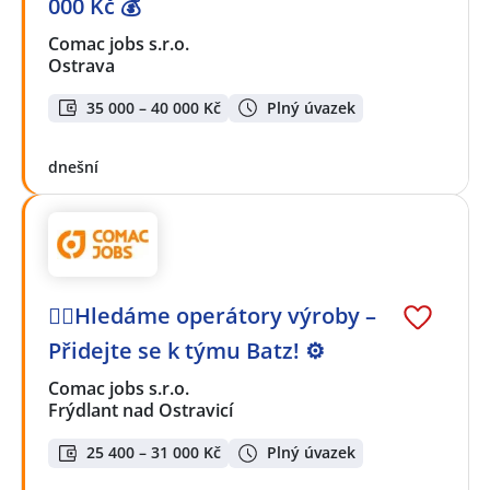
000 Kč 💰
Comac jobs s.r.o.
Ostrava
35 000 – 40 000 Kč
Plný úvazek
dnešní
🕵️‍♂️Hledáme operátory výroby –
Přidejte se k týmu Batz! ⚙️
Comac jobs s.r.o.
Frýdlant nad Ostravicí
25 400 – 31 000 Kč
Plný úvazek