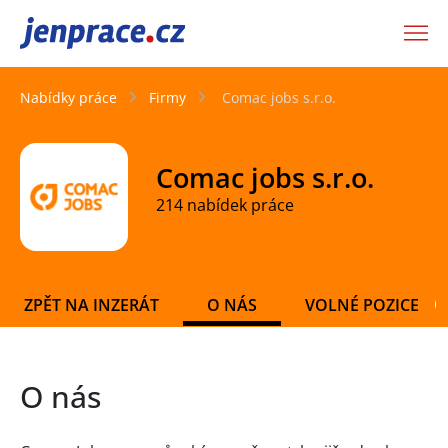
JenPráce.cz
Nabídky práce
Firmy
Comac jobs s.r.o.
Comac jobs s.r.o.
214 nabídek práce
ZPĚT NA INZERÁT
O NÁS
VOLNÉ POZICE
O nás