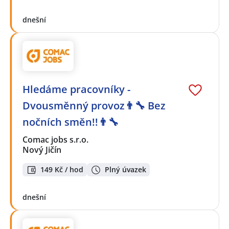
dnešní
Hledáme pracovníky -
Dvousměnný provoz👨‍🔧 Bez
nočních směn!!👨‍🔧
Comac jobs s.r.o.
Nový Jičín
149 Kč / hod
Plný úvazek
dnešní