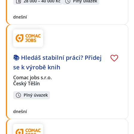
28 000 – 40 000 Kč
Plný úvazek
dnešní
📚 Hledáš stabilní práci? Přidej
se k výrobě knih
Comac jobs s.r.o.
Český Těšín
Plný úvazek
dnešní