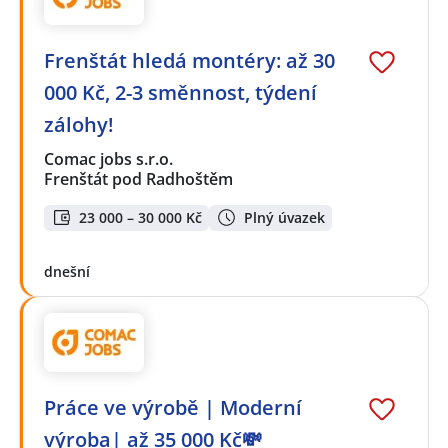
Frenštát hledá montéry: až 30
000 Kč, 2-3 směnnost, týdení
zálohy!
Comac jobs s.r.o.
Frenštát pod Radhoštěm
23 000 – 30 000 Kč
Plný úvazek
dnešní
Práce ve výrobě | Moderní
výroba| až 35 000 Kč💸