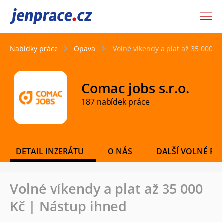
JenPráce.cz
Nabídky práce
Opava
Volné víkendy a plat až 35 000 K
Comac jobs s.r.o.
187 nabídek práce
DETAIL INZERÁTU
O NÁS
DALŠÍ VOLNÉ PO
Volné víkendy a plat až 35 000
Kč | Nástup ihned