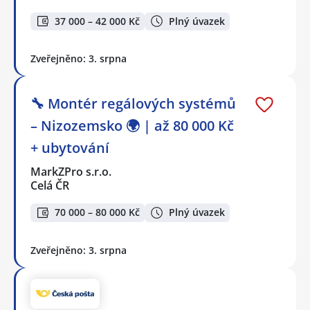
37 000 – 42 000 Kč
Plný úvazek
Zveřejněno: 3. srpna
🔧 Montér regálových systémů
– Nizozemsko 🌍 | až 80 000 Kč
+ ubytování
MarkZPro s.r.o.
Celá ČR
70 000 – 80 000 Kč
Plný úvazek
Zveřejněno: 3. srpna