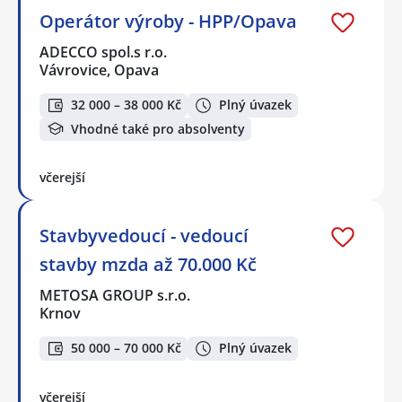
Operátor výroby - HPP/Opava
ADECCO spol.s r.o.
Vávrovice, Opava
32 000 – 38 000 Kč
Plný úvazek
Vhodné také pro absolventy
včerejší
Stavbyvedoucí - vedoucí
stavby mzda až 70.000 Kč
METOSA GROUP s.r.o.
Krnov
50 000 – 70 000 Kč
Plný úvazek
včerejší