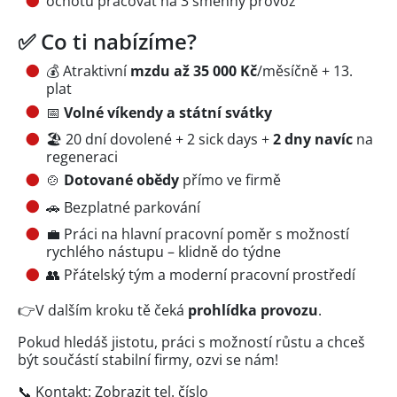
ochotu pracovat na 3 směnný provoz
✅ Co ti nabízíme?
💰 Atraktivní
mzdu až 35 000 Kč
/měsíčně + 13.
plat
📅
Volné víkendy a státní svátky
🏖 20 dní dovolené + 2 sick days +
2 dny navíc
na
regeneraci
🍲
Dotované obědy
přímo ve firmě
🚗 Bezplatné parkování
💼 Práci na hlavní pracovní poměr s možností
rychlého nástupu – klidně do týdne
👥 Přátelský tým a moderní pracovní prostředí
👉V dalším kroku tě čeká
prohlídka provozu
.
Pokud hledáš jistotu, práci s možností růstu a chceš
být součástí stabilní firmy, ozvi se nám!
📞 Kontakt:
Zobrazit tel. číslo