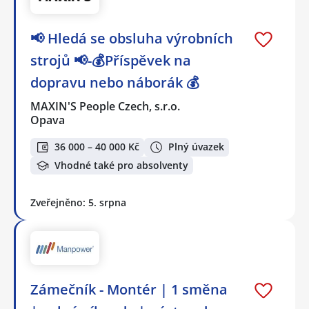
📢 Hledá se obsluha výrobních
strojů 📢-💰Příspěvek na
dopravu nebo náborák 💰
MAXIN'S People Czech, s.r.o.
Opava
36 000 – 40 000 Kč
Plný úvazek
Vhodné také pro absolventy
Zveřejněno: 5. srpna
Zámečník - Montér | 1 směna