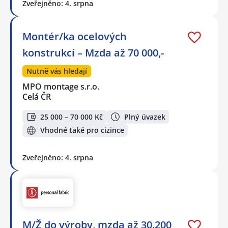
Zveřejněno: 4. srpna
Montér/ka ocelových
konstrukcí – Mzda až 70 000,-
Nutně vás hledají
MPO montage s.r.o.
Celá ČR
25 000 – 70 000 Kč
Plný úvazek
Vhodné také pro cizince
Zveřejněno: 4. srpna
M/Ž do výroby, mzda až 30.200