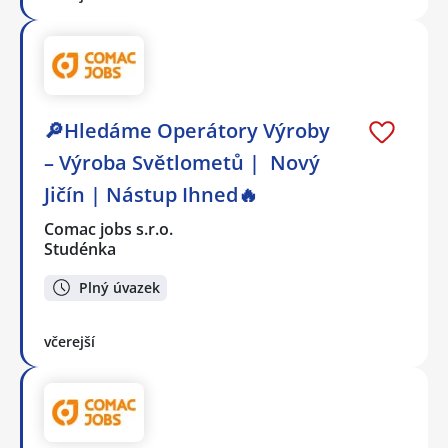
🔎Hledáme Operátory Výroby
– Výroba Světlometů | Nový
Jičín | Nástup Ihned🔥
Comac jobs s.r.o.
Studénka
Plný úvazek
včerejší