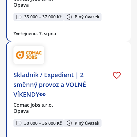
Opava
35 000 – 37 000 Kč
Plný úvazek
Zveřejněno: 7. srpna
Skladník / Expedient | 2
směnný provoz a VOLNÉ
VÍKENDY👀
Comac jobs s.r.o.
Opava
30 000 – 35 000 Kč
Plný úvazek