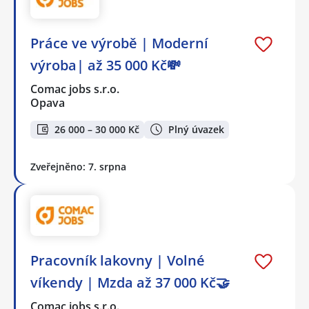
Práce ve výrobě | Moderní
výroba| až 35 000 Kč💸
Comac jobs s.r.o.
Opava
26 000 – 30 000 Kč
Plný úvazek
Zveřejněno: 7. srpna
Pracovník lakovny | Volné
víkendy | Mzda až 37 000 Kč🤝
Comac jobs s.r.o.