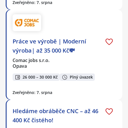
Zveřejněno: 7. srpna
Práce ve výrobě | Moderní
výroba| až 35 000 Kč💸
Comac jobs s.r.o.
Opava
26 000 – 30 000 Kč
Plný úvazek
Zveřejněno: 7. srpna
Hledáme obráběče CNC – až 46
400 Kč čistého!