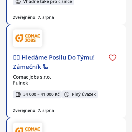
Vhodné také pro cizince
Zveřejněno: 7. srpna
🕵️‍♂️ Hledáme Posilu Do Týmu! -
Zámečník 🦾
Comac jobs s.r.o.
Fulnek
34 000 – 41 000 Kč
Plný úvazek
Zveřejněno: 7. srpna