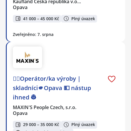
Kaufland Česká republika v.o…
Opava
41 000 – 45 000 Kč
Plný úvazek
Zveřejněno: 7. srpna
👷‍♂️Operátor/ka výroby |
skladníci🫵Opava 💵 nástup
ihned 👷
MAXIN'S People Czech, s.r.o.
Opava
29 000 – 35 000 Kč
Plný úvazek