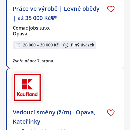
Práce ve výrobě | Levné obědy
| až 35 000 Kč💸
Comac jobs s.r.o.
Opava
26 000 – 30 000 Kč
Plný úvazek
Zveřejněno: 7. srpna
Vedoucí směny (ž/m) - Opava,
Kateřinky