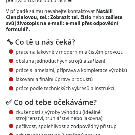
poctivá a různorodá práce.🔥
V případě zájmu neváhejte kontaktovat
Natálii
Ciencialovou, tel.:
Zobrazit tel. číslo
nebo
zašlete
svůj životopis na e-mail:
e-mail přes
odpovědní
formulář
.
🔧 Co tě u nás čeká?
práce na lakovně v moderním a čistém provozu
obsluha jednoduchých strojů a zařízení
práce s lamelami, příprava a kompletace výrobků
lakování a finální úpravy produktů
práce podle technických výkresů a instrukcí
✅ Co od tebe očekáváme?
zkušenosti z výroby výhodou (ideálně
strojírenství, truhlářství nebo lakovna)
pečlivost, spolehlivost a zodpovědný přístup