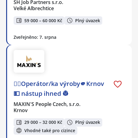
SH Job Partners s.r.o.
Velké Albrechtice
59 000 – 60 000 Kč
Plný úvazek
Zveřejněno: 7. srpna
👷‍♂️Operátor/ka výroby🫵Krnov
💵 nástup ihned 👷
MAXIN'S People Czech, s.r.o.
Krnov
29 000 – 32 000 Kč
Plný úvazek
Vhodné také pro cizince