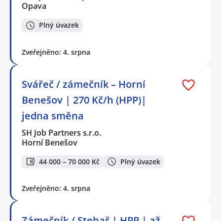
Opava
Plný úvazek
Zveřejněno: 4. srpna
Svářeč / zámečník – Horní
Benešov | 270 Kč/h (HPP)|
jedna směna
SH Job Partners s.r.o.
Horní Benešov
44 000 – 70 000 Kč
Plný úvazek
Zveřejněno: 4. srpna
Zámečník / Stehař | HPP | až