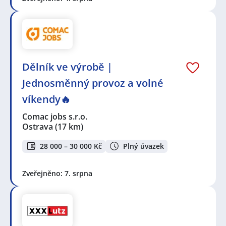
zajímavou perspektivu pro všechny, kteří hledají
stabilitu i možnosti profesního růstu.
Na
JenPráce.cz
naleznete širokou nabídku pravidelně
aktualizovaných a doplňovaných inzerátů
práce
i
brigády
. Najdete zde široké množství různých oborů
a profesí, o které mají firmy aktuálně největší zájem a
Dělník ve výrobě |
je pro ně velmi podstatné obsadit pracovní pozici v co
Jednosměnný provoz a volné
nejkratším možném termínu. Mezi takové profese
patří nyní nejvíce
kuchař / kuchařka
,
řidič / řidička
,
víkendy🔥
dělník / dělnice
,
dělník / dělnice
nebo máte zájem o
profesi
prodavač / prodavačka
? Mezi nejvíce
Comac jobs s.r.o.
požadované obory patří
Průmyslová a chemická
Ostrava
(17 km)
výroba
,
Ubytování a cestovní ruch
,
Doprava, logistika
a zásobování
,
Stavebnictví a realitní služby
a nebo
28 000 – 30 000 Kč
Plný úvazek
také práce v oboru
Služby, umění a kultura
. Právě
proto Vám doporučujeme porozhlédnout se po nové
Zveřejněno: 7. srpna
práci i ve výše uvedených profesích či oborech,
protože je velká pravděpodobnost, že si tím zvýšíte
svou šanci na nalezení požadovaného zaměstnání.
Držíme Vám palce!