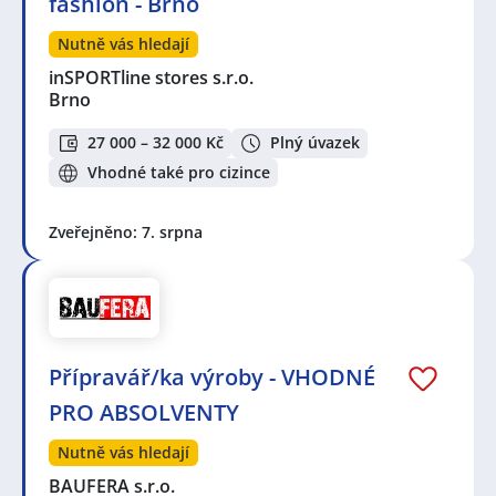
fashion - Brno
Nutně vás hledají
inSPORTline stores s.r.o.
Brno
27 000 – 32 000 Kč
Plný úvazek
Vhodné také pro cizince
Zveřejněno: 7. srpna
Přípravář/ka výroby - VHODNÉ
PRO ABSOLVENTY
Nutně vás hledají
BAUFERA s.r.o.