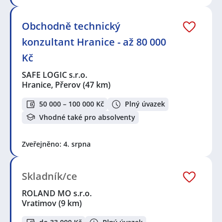
Prodavačka
,
Specialista / specialistka ve službách
,
Vedoucí obchodu
,
Dělník / Dělnice
,
Vedoucí týmu /
Team leader
,
Manažer / manažerka prodeje
,
Obchodně technický
Obchodní zástupce / zástupkyně
,
Obsluha strojů
,
konzultant Hranice - až 80 000
Zástupce vedoucího manažera
Kč
Seznam lokalit v zobrazených inzerátech:
Frýdek-Místek
,
Vsetín
,
Ostrava
,
Moravská Ostrava,
SAFE LOGIC s.r.o.
Ostrava
,
Rožnov pod Radhoštěm
,
Dolní Benešov
,
Hranice, Přerov
(47 km)
Valašské Meziříčí
,
Hranice, okres Přerov
,
Vratimov
,
Studénka
,
Šenov u Nového Jičína
,
Hladké Životice
50 000 – 100 000 Kč
Plný úvazek
Vhodné také pro absolventy
Zveřejněno: 4. srpna
Skladník/ce
ROLAND MO s.r.o.
Vratimov
(9 km)