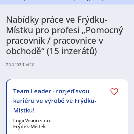
Nabídky práce ve Frýdku-
Místku pro profesi „Pomocný
pracovník / pracovnice v
obchodě“ (15 inzerátů)
zobrazit více
Frýdek-Místek nabízí širokou škálu pracovních
příležitostí pro uchazeče z různých oborů. Tradičně je
zde silně zastoupen průmysl, zejména strojírenství,
automobilový a hutní sektor, ale uplatnění najdou i
Team Leader - rozjeď svou
lidé v oblasti logistiky, obchodu nebo administrativy.
kariéru ve výrobě ve Frýdku-
Stále větší význam získávají také služby, ať už v
gastronomii, zdravotnictví nebo vzdělávání. Díky své
Místku!
poloze a napojení na okolní regiony je práce ve
Frýdku-Místku dostupná pro zkušené odborníky i
LogicVision s.r.o.
absolventy, kteří hledají první zaměstnání.
Frýdek-Místek