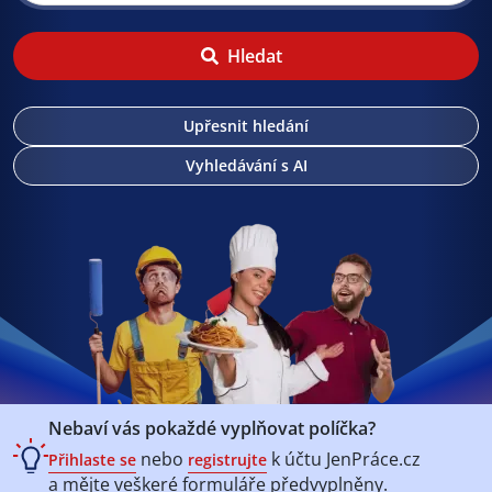
Hledat
Upřesnit hledání
Vyhledávání s AI
Nebaví vás pokaždé vyplňovat políčka?
nebo
k účtu
JenPráce.cz
Přihlaste se
registrujte
a mějte veškeré
formuláře předvyplněny.