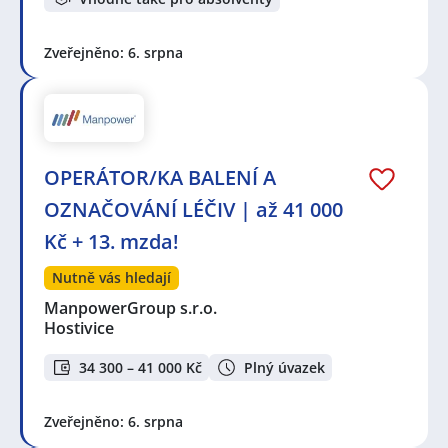
Zveřejněno: 6. srpna
OPERÁTOR/KA BALENÍ A
OZNAČOVÁNÍ LÉČIV | až 41 000
Kč + 13. mzda!
Nutně vás hledají
ManpowerGroup s.r.o.
Hostivice
34 300 – 41 000 Kč
Plný úvazek
Zveřejněno: 6. srpna