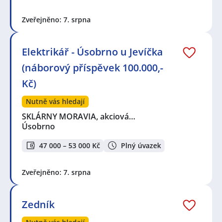
Zveřejněno: 7. srpna
Elektrikář - Úsobrno u Jevíčka
(náborový příspěvek 100.000,-
Kč)
Nutně vás hledají
SKLÁRNY MORAVIA, akciová…
Úsobrno
47 000 – 53 000 Kč
Plný úvazek
Zveřejněno: 7. srpna
Zedník