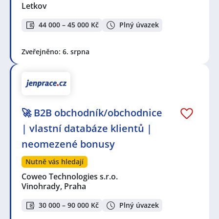
Letkov
44 000 – 45 000 Kč
Plný úvazek
Zveřejněno: 6. srpna
🚀 B2B obchodník/obchodnice
| vlastní databáze klientů |
neomezené bonusy
Nutně vás hledají
Coweo Technologies s.r.o.
Vinohrady, Praha
30 000 – 90 000 Kč
Plný úvazek