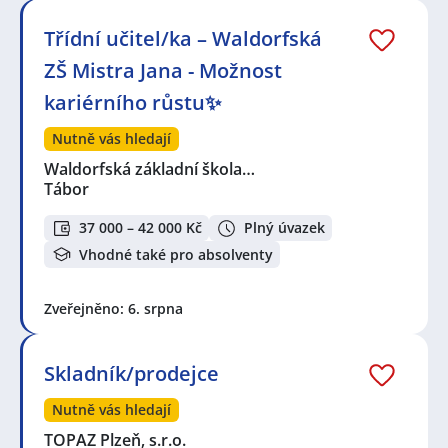
Třídní učitel/ka – Waldorfská
ZŠ Mistra Jana - Možnost
kariérního růstu✨
Nutně vás hledají
Waldorfská základní škola…
Tábor
37 000 – 42 000 Kč
Plný úvazek
Vhodné také pro absolventy
Zveřejněno: 6. srpna
Skladník/prodejce
Nutně vás hledají
TOPAZ Plzeň, s.r.o.