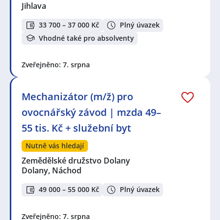
Jihlava
33 700 – 37 000 Kč
Plný úvazek
Vhodné také pro absolventy
Zveřejněno: 7. srpna
Mechanizátor (m/ž) pro
ovocnářský závod | mzda 49–
55 tis. Kč + služební byt
Nutně vás hledají
Zemědělské družstvo Dolany
Dolany, Náchod
49 000 – 55 000 Kč
Plný úvazek
Zveřejněno: 7. srpna