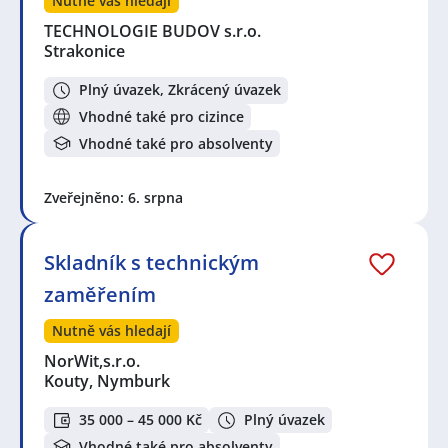
Nutně vás hledají
TECHNOLOGIE BUDOV s.r.o.
Strakonice
Plný úvazek, Zkrácený úvazek
Vhodné také pro cizince
Vhodné také pro absolventy
Zveřejněno: 6. srpna
Skladník s technickým
zaměřením
Nutně vás hledají
NorWit,s.r.o.
Kouty, Nymburk
35 000 – 45 000 Kč
Plný úvazek
Vhodné také pro absolventy