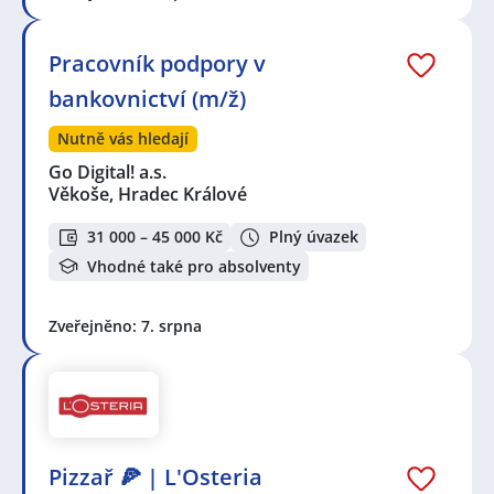
Pracovník podpory v
bankovnictví (m/ž)
Nutně vás hledají
Go Digital! a.s.
Věkoše, Hradec Králové
31 000 – 45 000 Kč
Plný úvazek
Vhodné také pro absolventy
Zveřejněno: 7. srpna
Pizzař 🍕 | L'Osteria