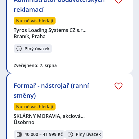
reklamací
Nutně vás hledají
Tyros Loading Systems CZ s.r…
Braník, Praha
Plný úvazek
Zveřejněno: 7. srpna
Formař - nástrojař (ranní
směny)
Nutně vás hledají
SKLÁRNY MORAVIA, akciová…
Úsobrno
40 000 – 41 999 Kč
Plný úvazek