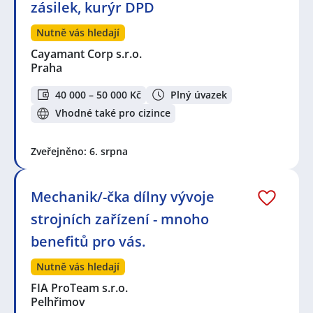
zásilek, kurýr DPD
Nutně vás hledají
Cayamant Corp s.r.o.
Praha
40 000 – 50 000 Kč
Plný úvazek
Vhodné také pro cizince
Zveřejněno: 6. srpna
Mechanik/-čka dílny vývoje
strojních zařízení - mnoho
benefitů pro vás.
Nutně vás hledají
FIA ProTeam s.r.o.
Pelhřimov