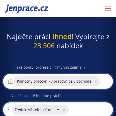
JenPráce.cz
Najděte práci
ihned
! Vybírejte z
23 506
nabídek
Jaké obory, profese či firmy vás zajímají?
×
Pomocný pracovník / pracovnice v obchodě
V jaké lokalitě hledáte práci?
×
Frýdek-Místek