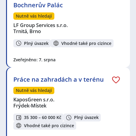
Bochnerův Palác
Nutně vás hledají
LF Group Services s.r.o.
Trnitá, Brno
Plný úvazek
Vhodné také pro cizince
Zveřejněno: 7. srpna
Práce na zahradách a v terénu
Nutně vás hledají
KaposGreen s.r.o.
Frýdek-Místek
35 300 – 60 000 Kč
Plný úvazek
Vhodné také pro cizince