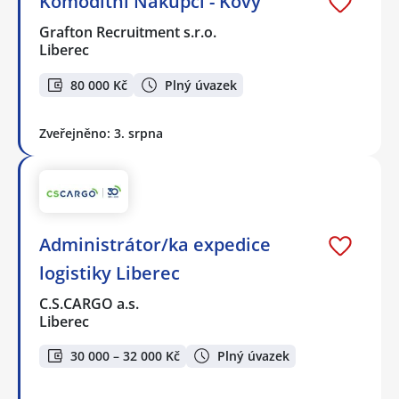
Komoditní Nákupčí - Kovy
Grafton Recruitment s.r.o.
Liberec
80 000 Kč
Plný úvazek
Zveřejněno: 3. srpna
Administrátor/ka expedice
logistiky Liberec
C.S.CARGO a.s.
Liberec
30 000 – 32 000 Kč
Plný úvazek