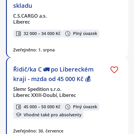
skladu
C.S.CARGO a.s.
Liberec
32 000 – 34 000 Kč
Plný úvazek
Zveřejněno: 1. srpna
Řidič/ka C 🚛 po Libereckém
kraji - mzda od 45 000 Kč 💰
Slemr Spedition s.r.o.
Liberec XXIII-Doubí, Liberec
45 000 – 50 000 Kč
Plný úvazek
Vhodné také pro absolventy
Zveřejněno: 30. července