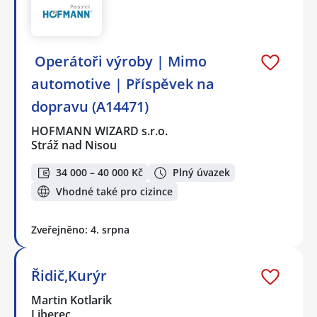
️ Operátoři výroby | Mimo
automotive | Příspěvek na
dopravu (A14471)
HOFMANN WIZARD s.r.o.
Stráž nad Nisou
34 000 – 40 000 Kč
Plný úvazek
Vhodné také pro cizince
Zveřejněno: 4. srpna
Řidič,Kurýr
Martin Kotlarik
Liberec