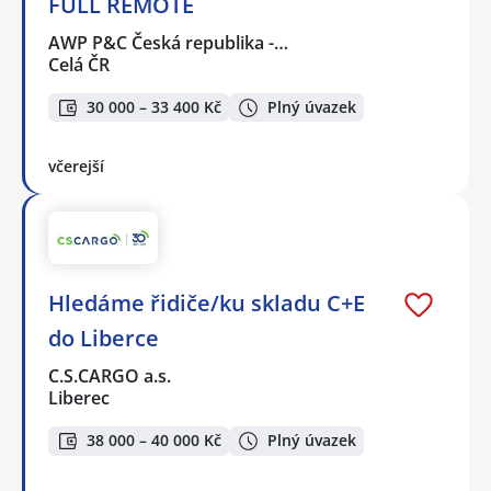
FULL REMOTE
AWP P&C Česká republika -…
Celá ČR
30 000 – 33 400 Kč
Plný úvazek
včerejší
Hledáme řidiče/ku skladu C+E
do Liberce
C.S.CARGO a.s.
Liberec
38 000 – 40 000 Kč
Plný úvazek