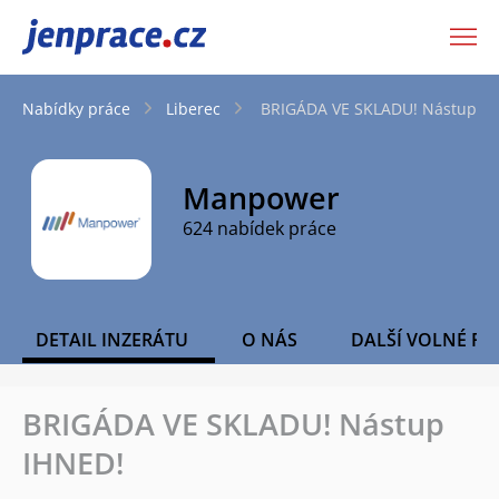
JenPráce.cz
Nabídky práce
Liberec
BRIGÁDA VE SKLADU! Nástup I
Manpower
624 nabídek práce
DETAIL INZERÁTU
O NÁS
DALŠÍ VOLNÉ PO
BRIGÁDA VE SKLADU! Nástup
IHNED!