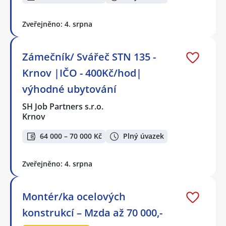
Zveřejněno: 4. srpna
Zámečník/ Svářeč STN 135 -
Krnov |IČO - 400Kč/hod|
výhodné ubytování
SH Job Partners s.r.o.
Krnov
64 000 – 70 000 Kč
Plný úvazek
Zveřejněno: 4. srpna
Montér/ka ocelových
konstrukcí – Mzda až 70 000,-