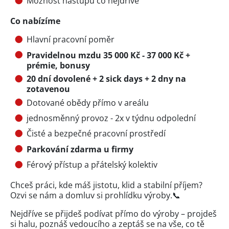
Možnost nástupu co nejdříve
Co nabízíme
Hlavní pracovní poměr
Pravidelnou mzdu 35 000 Kč - 37 000 Kč +
prémie, bonusy
20 dní dovolené + 2 sick days + 2 dny na
zotavenou
Dotované obědy přímo v areálu
jednosměnný provoz - 2x v týdnu odpolední
Čisté a bezpečné pracovní prostředí
Parkování zdarma u firmy
Férový přístup a přátelský kolektiv
Chceš práci, kde máš jistotu, klid a stabilní příjem?
Ozvi se nám a domluv si prohlídku výroby.📞
Nejdříve se přijdeš podívat přímo do výroby – projdeš
si halu, poznáš vedoucího a zeptáš se na vše, co tě