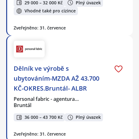
29 000 – 32 000 Kč
Plný úvazek
Vhodné také pro cizince
Zveřejněno: 31. července
Dělník ve výrobě s
ubytováním-MZDA AŽ 43.700
KČ-OKRES.Bruntál- ALBR
Personal fabric - agentura…
Bruntál
36 000 – 43 700 Kč
Plný úvazek
Zveřejněno: 31. července