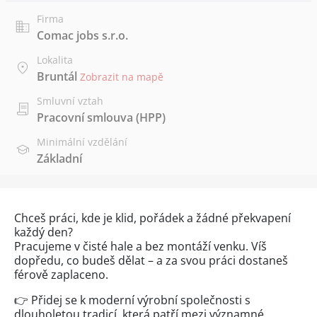
Firma
Comac jobs s.r.o.
Lokalita
Bruntál
Zobrazit na mapě
Smluvní vztah
Pracovní smlouva (HPP)
Minimální vzdělání
Základní
Chceš práci, kde je klid, pořádek a žádné překvapení
každý den?
Pracujeme v čisté hale a bez montáží venku. Víš
dopředu, co budeš dělat – a za svou práci dostaneš
férově zaplaceno.
👉 Přidej se k moderní výrobní společnosti s
dlouholetou tradicí, která patří mezi významné