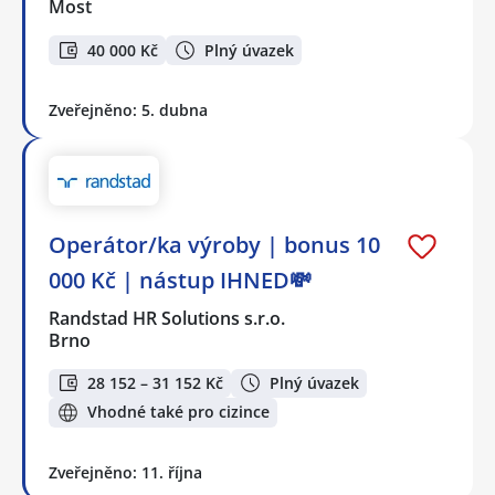
Most
40 000 Kč
Plný úvazek
Zveřejněno: 5. dubna
Operátor/ka výroby | bonus 10
000 Kč | nástup IHNED💸
Randstad HR Solutions s.r.o.
Brno
28 152 – 31 152 Kč
Plný úvazek
Vhodné také pro cizince
Zveřejněno: 11. října