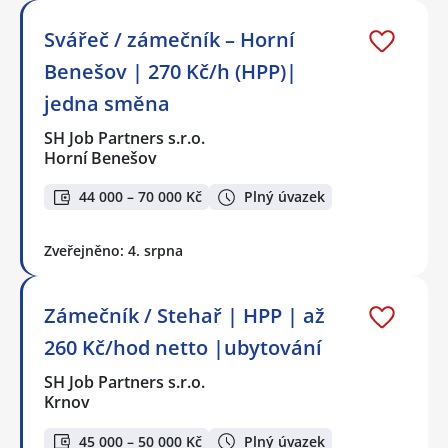
Svářeč / zámečník – Horní
Benešov | 270 Kč/h (HPP)|
jedna směna
SH Job Partners s.r.o.
Horní Benešov
44 000 – 70 000 Kč
Plný úvazek
Zveřejněno: 4. srpna
Zámečník / Stehař | HPP | až
260 Kč/hod netto |ubytování
SH Job Partners s.r.o.
Krnov
45 000 – 50 000 Kč
Plný úvazek