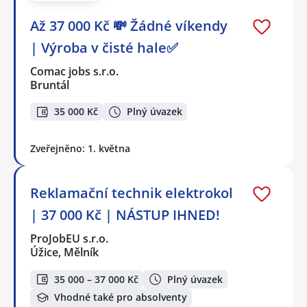
Až 37 000 Kč 💸 Žádné víkendy
| Výroba v čisté hale✅
Comac jobs s.r.o.
Bruntál
35 000 Kč
Plný úvazek
Zveřejněno: 1. května
Reklamační technik elektrokol
| 37 000 Kč | NÁSTUP IHNED!
ProJobEU s.r.o.
Úžice, Mělník
35 000 – 37 000 Kč
Plný úvazek
Vhodné také pro absolventy