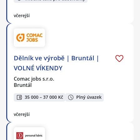
včerejší
Dělník ve výrobě | Bruntál |
VOLNÉ VÍKENDY
Comac jobs s.r.o.
Bruntál
35 000 – 37 000 Kč
Plný úvazek
včerejší