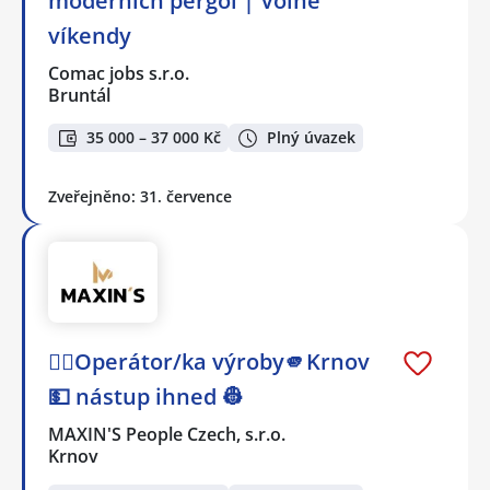
moderních pergol | Volné
víkendy
Comac jobs s.r.o.
Bruntál
35 000 – 37 000 Kč
Plný úvazek
Zveřejněno: 31. července
👷‍♂️Operátor/ka výroby🫵Krnov
💵 nástup ihned 👷
MAXIN'S People Czech, s.r.o.
Krnov