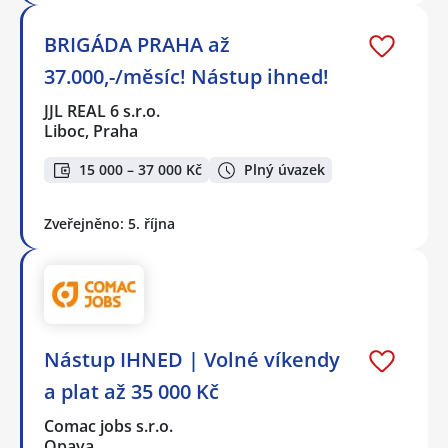
BRIGÁDA PRAHA až
37.000,-/měsíc! Nástup ihned!
JJL REAL 6 s.r.o.
Liboc, Praha
15 000 – 37 000 Kč
Plný úvazek
Zveřejněno: 5. října
Nástup IHNED | Volné víkendy
a plat až 35 000 Kč
Comac jobs s.r.o.
Opava