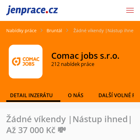
JenPráce.cz
Nabídky práce
Bruntál
Žádné víkendy |Nástup ihned| 
Comac jobs s.r.o.
212 nabídek práce
DETAIL INZERÁTU
O NÁS
DALŠÍ VOLNÉ PO
Žádné víkendy |Nástup ihned|
Až 37 000 Kč 💸