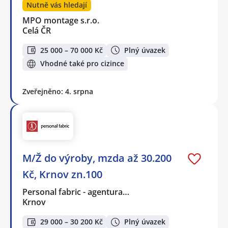
Nutně vás hledají
MPO montage s.r.o.
Celá ČR
25 000 – 70 000 Kč
Plný úvazek
Vhodné také pro cizince
Zveřejněno: 4. srpna
M/Ž do výroby, mzda až 30.200
Kč, Krnov zn.100
Personal fabric - agentura…
Krnov
29 000 – 30 200 Kč
Plný úvazek