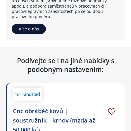
určených státem (srovnatelné mzdové podmínky
apod.), a podpora zaměstnanců v pracovních či
pracovněprávních záležitostech po celou dobu
pracovního poměru.
Více o nás
Podívejte se i na jiné nabídky s
podobným nastavením:
Cnc obráběč kovů |
soustružník – krnov (mzda až
50 000 kč)