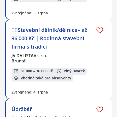
Zveřejněno: 5. srpna
👷‍♂️Stavební dělník/dělnice– až
36 000 Kč | Rodinná stavební
firma s tradicí
JV DALISTAV s.r.o.
Bruntál
31 000 – 36 000 Kč
Plný úvazek
Vhodné také pro absolventy
Zveřejněno: 4. srpna
Údržbář