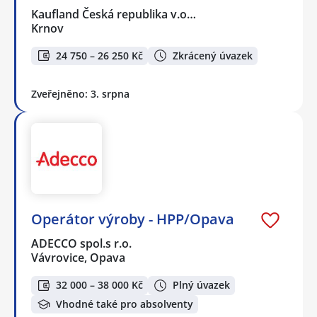
Kaufland Česká republika v.o…
Krnov
24 750 – 26 250 Kč
Zkrácený úvazek
Zveřejněno: 3. srpna
Operátor výroby - HPP/Opava
ADECCO spol.s r.o.
Vávrovice, Opava
32 000 – 38 000 Kč
Plný úvazek
Vhodné také pro absolventy