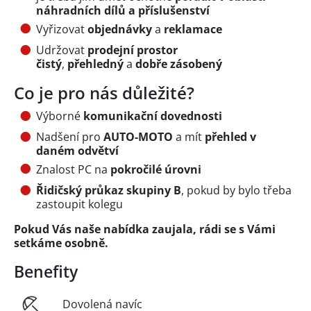
náhradních dílů a příslušenství
Vyřizovat
objednávky
a
reklamace
Udržovat
prodejní prostor
čistý
,
přehledný
a
dobře zásobený
Co je pro nás důležité?
Výborné
komunikační dovednosti
Nadšení pro
AUTO‑MOTO
a mít
přehled v
daném odvětví
Znalost PC na
pokročilé úrovni
Řidičský průkaz skupiny B
, pokud by bylo třeba
zastoupit kolegu
Pokud Vás naše nabídka zaujala, rádi se s Vámi
setkáme osobně.
Benefity
Dovolená navíc