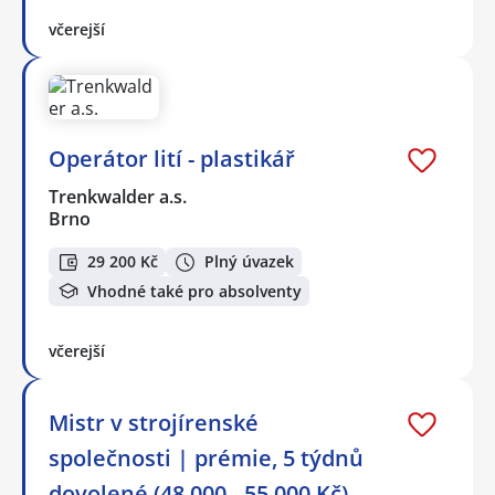
včerejší
Operátor lití - plastikář
Trenkwalder a.s.
Brno
29 200 Kč
Plný úvazek
Vhodné také pro absolventy
včerejší
Mistr v strojírenské
společnosti | prémie, 5 týdnů
dovolené (48.000 - 55.000 Kč)