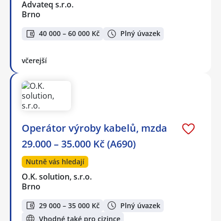
Advateq s.r.o.
Brno
40 000 – 60 000 Kč
Plný úvazek
včerejší
Operátor výroby kabelů, mzda
29.000 – 35.000 Kč (A690)
Nutně vás hledají
O.K. solution, s.r.o.
Brno
29 000 – 35 000 Kč
Plný úvazek
Vhodné také pro cizince