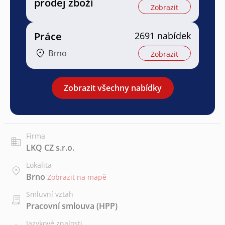
prodej zboží
Zobrazit
Práce
2691 nabídek
Brno
Zobrazit
Zobrazit všechny nabídky
Firma
LKQ CZ s.r.o.
Lokalita
Brno
Zobrazit na mapě
Smluvní vztah
Pracovní smlouva (HPP)
Jazykové znalosti