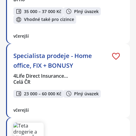
35 000 – 37 000 Kč
Plný úvazek
Vhodné také pro cizince
včerejší
Specialista prodeje - Home
office, FIX + BONUSY
4Life Direct Insurance…
Celá ČR
23 000 – 60 000 Kč
Plný úvazek
včerejší