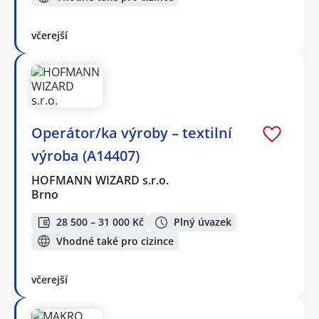
včerejší
Operátor/ka výroby – textilní
výroba (A14407)
HOFMANN WIZARD s.r.o.
Brno
28 500 – 31 000 Kč
Plný úvazek
Vhodné také pro cizince
včerejší