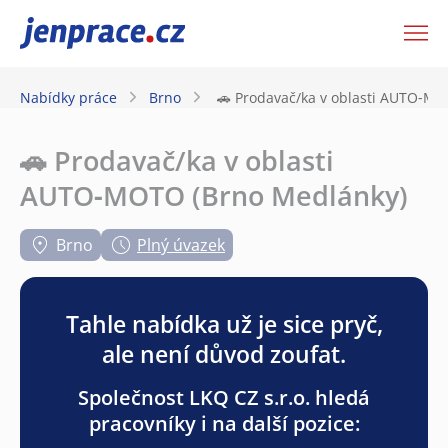
JenPráce.cz
Nabídky práce
Brno
🚗 Prodavač/ka v oblasti AUTO‑M
🚗 Prodavač/ka v oblasti
AUTO‑MOTO (Brno Medlánky)
Brno
Plný úvazek
Tahle nabídka už je sice pryč,
ale není důvod zoufat.
Společnost LKQ CZ s.r.o. hledá
pracovníky i na další pozice: