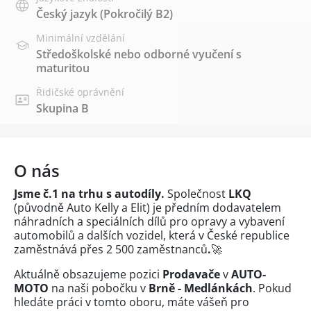
Český jazyk
(Pokročilý B2)
Minimální vzdělání
Středoškolské nebo odborné vyučení s
maturitou
Řidičské oprávnění
Skupina B
O nás
Jsme č.1 na trhu s autodíly.
Společnost
LKQ
(původně Auto Kelly a Elit) je předním dodavatelem
náhradních a speciálních dílů pro opravy a vybavení
automobilů a dalších vozidel, která v České republice
zaměstnává přes 2 500 zaměstnanců
.
🚀
Aktuálně obsazujeme pozici
Prodavače
v
AUTO-
MOTO
na naši pobočku v
Brně - Medlánkách
. Pokud
hledáte práci v tomto oboru, máte vášeň pro