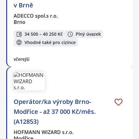
v Brně
ADECCO spol.s r.o.
Brno
34 500 – 40 250 Kč
Plný úvazek
Vhodné také pro cizince
včerejší
Operátor/ka výroby Brno-
Modřice - až 37 000 Kč/měs.
(A12853)
HOFMANN WIZARD s.r.o.
Modřice