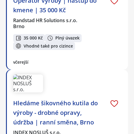
Operátor výroby | nástup do
kmene | 35 000 Kč
Randstad HR Solutions s.r.o.
Brno
35 000 Kč
Plný úvazek
Vhodné také pro cizince
včerejší
Hledáme šikovného kutila do
výroby - drobné opravy,
údržba | ranní směna, Brno
INDEX NOSLUŠ s.r.o.