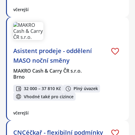
včerejší
Asistent prodeje - oddělení
MASO noční směny
MAKRO Cash & Carry ČR s.r.o.
Brno
32 000 – 37 810 Kč
Plný úvazek
Vhodné také pro cizince
včerejší
CNCéčkař - flexibilní podmínky