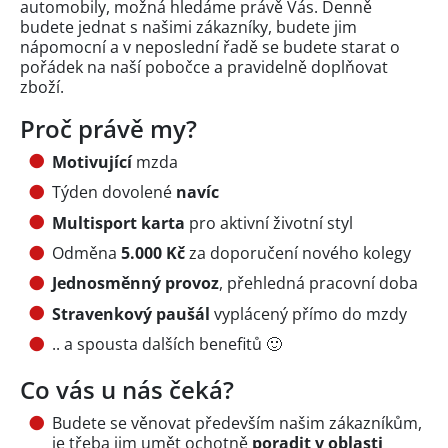
automobily, možná hledáme právě Vás. Denně
budete jednat s našimi zákazníky, budete jim
nápomocní a v neposlední řadě se budete starat o
pořádek na naší pobočce a pravidelně doplňovat
zboží.
Proč právě my?
Motivující
mzda
Týden dovolené
navíc
Multisport karta
pro aktivní životní styl
Odměna
5.000 Kč
za doporučení nového kolegy
Jednosměnný provoz
, přehledná pracovní doba
Stravenkový paušál
vyplácený přímo do mzdy
.. a spousta dalších benefitů 🙂
Co vás u nás čeká?
Budete se věnovat především našim zákazníkům,
je třeba jim umět ochotně
poradit
v oblasti