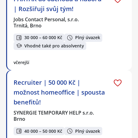
| Rozšiřuji svůj tým!
Jobs Contact Personal, s.r.o.
Trnitá, Brno
30 000 – 60 000 Kč
Plný úvazek
Vhodné také pro absolventy
včerejší
Recruiter | 50 000 Kč |
možnost homeoffice | spousta
benefitů!
SYNERGIE TEMPORARY HELP s.r.o.
Brno
40 000 – 50 000 Kč
Plný úvazek