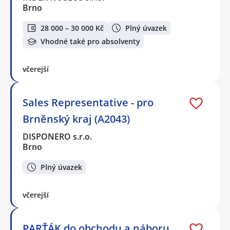
Brno
28 000 – 30 000 Kč
Plný úvazek
Vhodné také pro absolventy
včerejší
Sales Representative - pro
Brněnský kraj (A2043)
DISPONERO s.r.o.
Brno
Plný úvazek
včerejší
PARŤÁK do obchodu a náboru