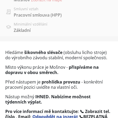
Smluvní vztah
Pracovní smlouva (HPP)
Minimální vzdělání
Základní
Hledáme
šikovného slévače
(obsluhu licího stroje)
do výrobního závodu stabilní, moderní společnosti.
Místo výkonu práce je Mošnov -
přispíváme na
dopravu v obou směrech.
Před nástupem je
prohlídka provozu
- konkrétní
pracovní pozici uvidíte na vlastní oči.
Nástup možný
IHNED. Nabízíme možnost
týdenních výplat.
Pro více informací mě kontaktujte: 📞
Zobrazit tel.
číslo
, Email:
Odpovědět na inzerát
📞
BEZPLATNÁ