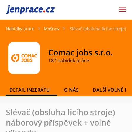
JenPráce.cz
Nabídky práce
Mošnov
Slévač (obsluha licího stroje) 
Comac jobs s.r.o.
187 nabídek práce
DETAIL INZERÁTU
O NÁS
DALŠÍ VOLNÉ PO
Slévač (obsluha licího stroje)
náborový příspěvek + volné