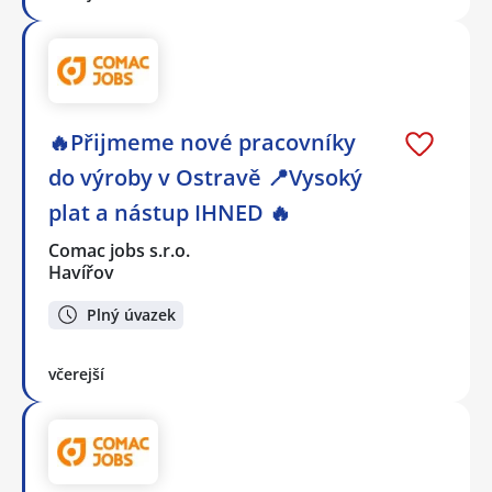
🔥Přijmeme nové pracovníky
do výroby v Ostravě 📍Vysoký
plat a nástup IHNED 🔥
Comac jobs s.r.o.
Havířov
Plný úvazek
včerejší