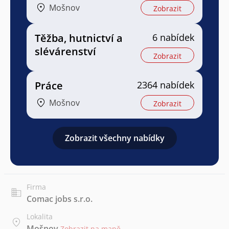
Mošnov
Zobrazit
Těžba, hutnictví a
6 nabídek
slévárenství
Zobrazit
Práce
2364 nabídek
Mošnov
Zobrazit
Zobrazit všechny nabídky
Firma
Comac jobs s.r.o.
Lokalita
Mošnov
Zobrazit na mapě