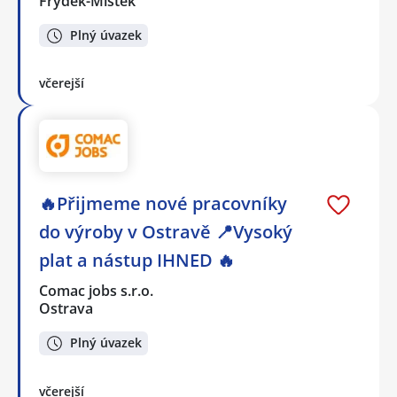
Frýdek-Místek
Plný úvazek
včerejší
🔥Přijmeme nové pracovníky
do výroby v Ostravě 📍Vysoký
plat a nástup IHNED 🔥
Comac jobs s.r.o.
Ostrava
Plný úvazek
včerejší