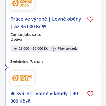
Práce ve výrobě | Levné obědy
| až 35 000 Kč💸
Comac jobs s.r.o.
Opava
26 000 – 30 000 Kč
Plný úvazek
Zveřejněno: 7. srpna
🔥 Svářeč| Volné víkendy | 40
000 Kč 💰