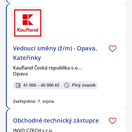
Vedoucí směny (ž/m) - Opava,
Kateřinky
Kaufland Česká republika v.o…
Opava
41 000 – 45 000 Kč
Plný úvazek
Zveřejněno: 7. srpna
Obchodně-technický zástupce
INVO CZECH s.r.o.