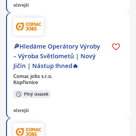
včerejší
🔎Hledáme Operátory Výroby
– Výroba Světlometů | Nový
Jičín | Nástup Ihned🔥
Comac jobs s.r.o.
Kopřivnice
Plný úvazek
včerejší