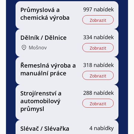
Průmyslová a
997 nabídek
chemická výroba
Zobrazit
Dělník / Dělnice
334 nabídek
Mošnov
Zobrazit
Řemeslná výroba a
318 nabídek
manuální práce
Zobrazit
Strojírenství a
288 nabídek
automobilový
Zobrazit
průmysl
Slévač / Slévařka
4 nabídky