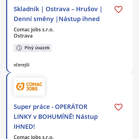
Skladník | Ostrava – Hrušov |
Denní směny |Nástup ihned
Comac jobs s.r.o.
Ostrava
Plný úvazek
včerejší
Super práce - OPERÁTOR
LINKY v BOHUMÍNĚ! Nástup
IHNED!
Comac jobs s.r.o.