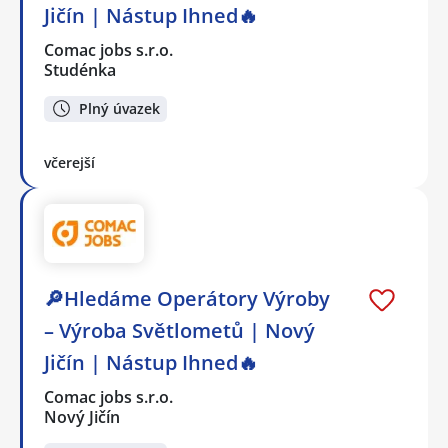
Jičín | Nástup Ihned🔥
Comac jobs s.r.o.
Studénka
Plný úvazek
včerejší
🔎Hledáme Operátory Výroby
– Výroba Světlometů | Nový
Jičín | Nástup Ihned🔥
Comac jobs s.r.o.
Nový Jičín