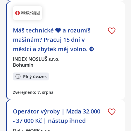
Máš technické 🩶 a rozumíš
mašinám? Pracuj 15 dní v
měsíci a zbytek měj volno. ⚙
INDEX NOSLUŠ s.r.o.
Bohumín
Plný úvazek
Zveřejněno: 7. srpna
Operátor výroby | Mzda 32.000
- 37 000 Kč | nástup ihned
DeLu WORK s.r.o.