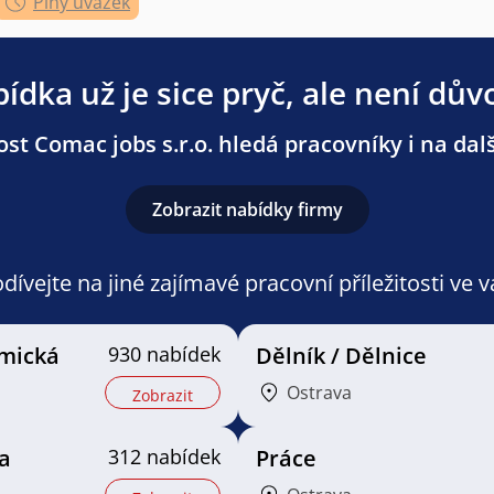
Plný úvazek
ídka už je sice pryč, ale není dův
st Comac jobs s.r.o. hledá pracovníky i na dalš
Zobrazit nabídky firmy
ívejte na jiné zajímavé pracovní příležitosti ve 
mická
930 nabídek
Dělník / Dělnice
Ostrava
Zobrazit
a
312 nabídek
Práce