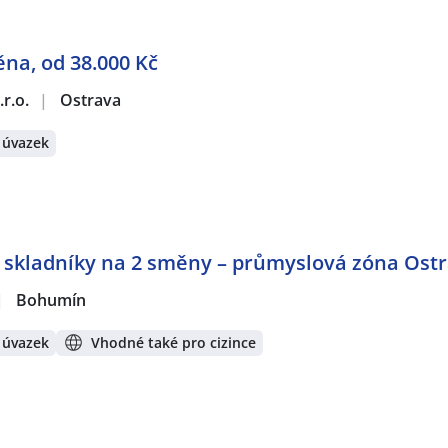
na, od 38.000 Kč
r.o.
|
Ostrava
 úvazek
a skladníky na 2 směny – průmyslová zóna Ost
|
Bohumín
 úvazek
Vhodné také pro cizince