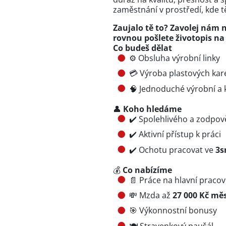
zaměstnání v prostředí, kde 
Zaujalo tě to? Zavolej nám n
rovnou pošlete životopis n
Co budeš dělat
⚙️ Obsluha výrobní linky
💳 Výroba plastových kar
🧠 Jednoduché výrobní a 
👤
Koho hledáme
✔️ Spolehlivého a zodpo
✔️ Aktivní přístup k práci
✔️ Ochotu pracovat ve
3s
💰
Co nabízíme
📄 Práce na hlavní praco
💸 Mzda až
27 000 Kč mě
🎯 Výkonnostní bonusy
🍽️ Stravenkový paušál