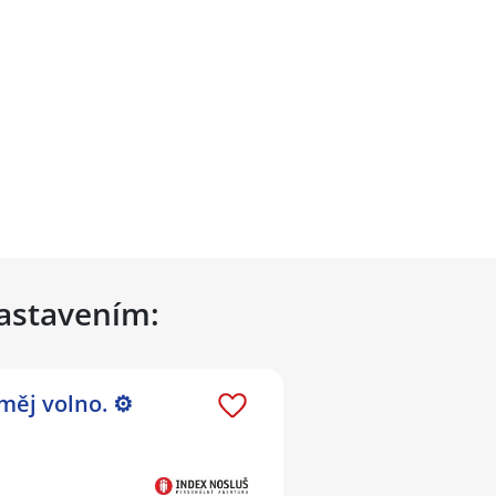
nastavením:
měj volno. ⚙