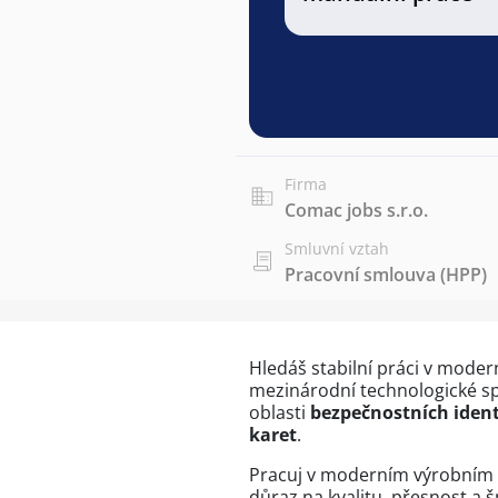
Firma
Comac jobs s.r.o.
Smluvní vztah
Pracovní smlouva (HPP)
Hledáš stabilní práci v moder
mezinárodní technologické spo
oblasti
bezpečnostních ident
karet
.
Pracuj v moderním výrobním c
důraz na kvalitu, přesnost a 