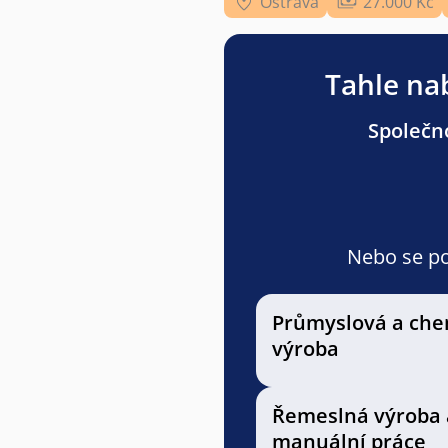
Ostrava
27.000 Kč
Tahle nab
Společno
Nebo se pod
Průmyslová a che
výroba
Řemeslná výroba 
manuální práce