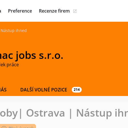
a
Preference
Recenze firem
| Nástup ihned
c jobs s.r.o.
dek práce
NÁS
DALŠÍ VOLNÉ POZICE
214
oby| Ostrava | Nástup ih