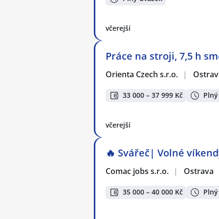
včerejší
Práce na stroji, 7,5 h s
Orienta Czech s.r.o.
|
Ostrav
33 000 – 37 999 Kč
Plný
včerejší
🔥 Svářeč| Volné víkendy
Comac jobs s.r.o.
|
Ostrava
35 000 – 40 000 Kč
Plný