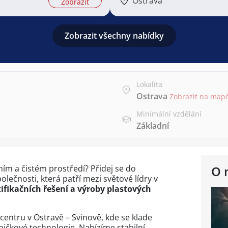
Ostrava
Zobrazit
Zobrazit všechny nabídky
Lokalita
Ostrava
Zobrazit na map
Minimální vzdělání
Základní
ním a čistém prostředí? Přidej se do
O 
lečnosti, která patří mezi světové lídry v
ifikačních řešení a výroby plastových
entru v Ostravě – Svinově, kde se klade
špičkové technologie. Nabízíme stabilní