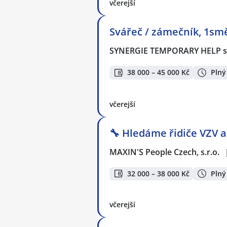
včerejší
Svářeč / zámečník, 1smě
SYNERGIE TEMPORARY HELP s.
38 000 – 45 000 Kč
Plný
včerejší
🔧 Hledáme řidiče VZV 
MAXIN'S People Czech, s.r.o.
32 000 – 38 000 Kč
Plný
včerejší