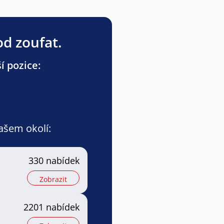
od zoufat.
í pozice:
vašem okolí:
330 nabídek
Zobrazit
2201 nabídek