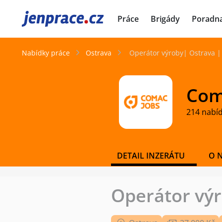
JenPráce.cz
Práce
Brigády
Poradn
Nabídky práce
Ostrava
Operátor výroby| Ostrava 
Coma
214 nabí
DETAIL INZERÁTU
O 
Operátor výr