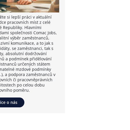
te si lepší práci v aktuální
dce pracovních míst z celé
é Republiky. Hlavními
dami společnosti Comac Jobs,
valitní výběr zaměstnanců,
zivní komunikace, a to jak s
idáty, se zaměstnanci, tak s
nty, absolutní dodržování
nů a podmínek přidělování
stnanců určených státem
vnatelné mzdové podmínky
.), a podpora zaměstnanců v
ovních či pracovněprávních
žitostech po celou dobu
ovního poměru.
íce o nás