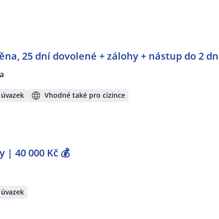
měna, 25 dní dovolené + zálohy + nástup do 2 d
a
 úvazek
Vhodné také pro cizince
 | 40 000 Kč 💰
 úvazek