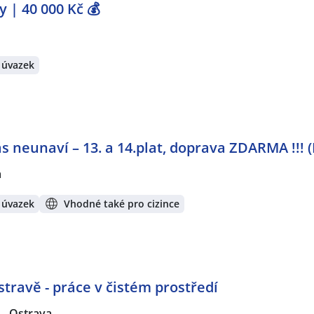
 | 40 000 Kč 💰
 úvazek
s neunaví – 13. a 14.plat, doprava ZDARMA !!! (P
a
 úvazek
Vhodné také pro cizince
travě - práce v čistém prostředí
|
Ostrava