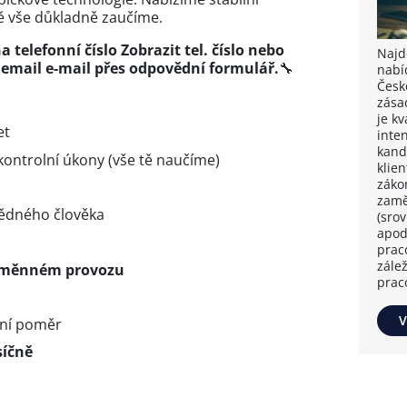
tě vše důkladně zaučíme.
a telefonní číslo
Zobrazit tel. číslo
nebo
Najdě
a email
e-mail přes
odpovědní formulář
.
🔧
nabí
Česk
zása
je k
et
inten
kand
kontrolní úkony (vše tě naučíme)
klie
záko
zamě
vědného člověka
(sro
apod
prac
zále
měnném provozu
prac
V
vní poměr
síčně