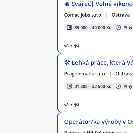
🔥 Svářeč| Volné víkendy
Comac jobs s.r.o.
|
Ostrava
35 000 – 40 000 Kč
Plný
včerejší
🛠️ Lehká práce, která Vá
Pragolematik s.r.o.
|
Ostrav
31 500 – 33 500 Kč
Plný
včerejší
Operátor/ka výroby v Os
Randstad HR Solutions s.r.o.