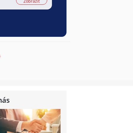
Zobrazit
ě
nás