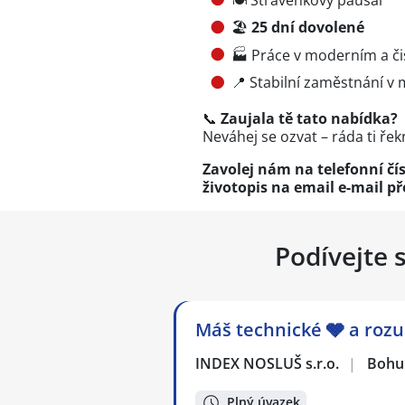
🏖️
25 dní dovolené
🏭 Práce v moderním a či
📍 Stabilní zaměstnání v
📞
Zaujala tě tato nabídka?
Neváhej se ozvat – ráda ti řek
Zavolej nám na telefonní čí
životopis na email
e-mail p
Podívejte 
Máš technické 🩶 a rozu
INDEX NOSLUŠ s.r.o.
|
Bohu
Plný úvazek